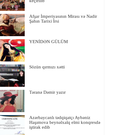
keçirilib
Afşar İmperiyasının Mirası və Nadir
Şahın Tarixi İrsi
YENİDƏN GÜLÜM
Sözün qırmızı xətti
Təranə Dəmir yazır
Azərbaycanlı tədqiqatçı Aybəniz
Haşımova beynəlxalq elmi konqresdə
iştirak edib