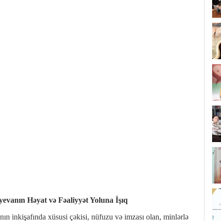
evanın Həyat və Fəaliyyət Yoluna İşıq
n inkişafında xüsusi çəkisi, nüfuzu və imzası olan, minlərlə