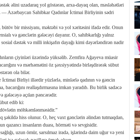
əstək əlini uzadaraq yol göstərən, arxa-dayaq olan, məsləhətləri
mız — Azərbaycan Sahibkar Qadınlar İctimai Birliyinin sədri
 bütöv bir missiyanı, məktəbi və yol xəritəsini ifadə edir. Onun
nsialı və gənclərin gələcəyi dayanır. O, sahibkarlığı yalnız
sosial dəstək və milli inkişafın dayağı kimi dəyərləndirən nadir
ınların çiyinləri üzərində yüksəlib. Zemfira Ağayeva müasir
carığını və mərhəmətini öz şəxsiyyətində birləşdirərək sübut
tərən ola bilər.
ctimai Birliyi illərdir yüzlərlə, minlərlə qadının və gəncin
, bacarığını reallaşdırmasına imkan yaradıb. Bu birlik sadəcə
və gələcəyə açılan pəncərədir.
übut edib ki:
ə dövlətin möhkəmlənməsidir.”
q şəkildə hiss olunur. O, heç vaxt gənclərin əlindən tutmaqdan,
 qazancı insanların duası, hörməti və sevgisidir.
ğlığı, uzun ömür, sarsılmaz iradə, işlərində daim uğur və yeni
ləri isə gələcək nəsillərə örnək olsun.