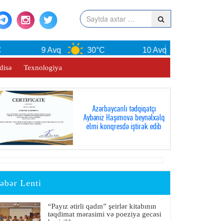
9 Avq
30°C
10 Avq
30°C
disə
Texnologiya
Azərbaycanlı tədqiqatçı
Aybəniz Haşımova beynəlxalq
elmi konqresdə iştirak edib
əbər Lenti
“Payız ətirli qadın” şeirlər kitabının
təqdimat mərasimi və poeziya gecəsi