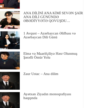
ANA DİLİNİ ANA KİMİ SEVƏN ŞAİR
ANA DİLİ GÜNÜNDƏ
ƏBƏDİYYƏTƏ QOVUŞDU…
1 Avqust – Azərbaycan Əlifbası və
Azərbaycan Dili Günü
Elmə və Maarifçiliyə Həsr Olunmuş
Şərəfli Ömür Yolu
Zaur Ustac – Ana dilim
Ayətxan Ziyadın monoqrafiyası
haqqında