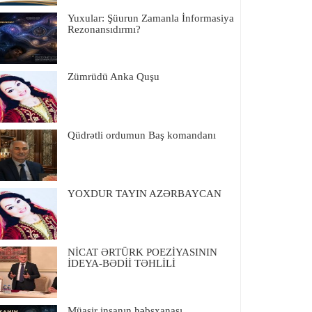
Yuxular: Şüurun Zamanla İnformasiya
Rezonansıdırmı?
Zümrüdü Anka Quşu
Qüdrətli ordumun Baş komandanı
YOXDUR TAYIN AZƏRBAYCAN
NİCAT ƏRTÜRK POEZİYASININ
İDEYA-BƏDİİ TƏHLİLİ
Müasir insanın həbsxanası