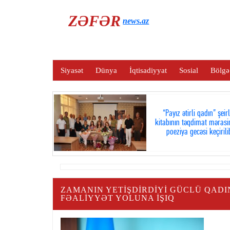
ZƏFƏR
news.az
Siyasət
Dünya
İqtisadiyyat
Sosial
Bölgə
“Payız ətirli qadın” şeir
kitabının təqdimat mərasi
poeziya gecəsi keçirili
ZAMANIN YETIŞDIRDIYI GÜCLÜ QADI
FƏALIYYƏT YOLUNA İŞIQ