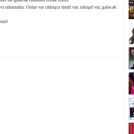
i sütunudur. Onlar var olduqca ümid var, inkişaf var, gələcək
nım!