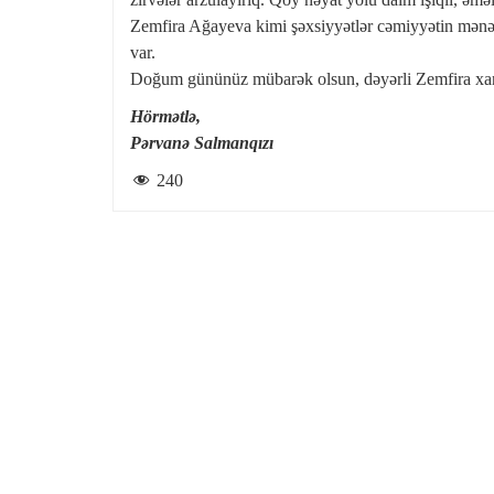
Zemfira Ağayeva kimi şəxsiyyətlər cəmiyyətin mənəv
var.
Doğum gününüz mübarək olsun, dəyərli Zemfira xa
Hörmətlə,
Pərvanə Salmanqızı
240