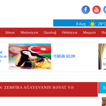
Baku
8 Avq
29°C
İdman
Mədəniyyət
Qarabağ
Ədəbiyyat
Maqazin
Ha
lər
mi və
YENİDƏN GÜLÜM
b
N: ZEMFIRA AĞAYEVANIN HƏYAT VƏ
X