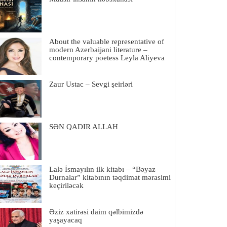
About the valuable representative of
modern Azerbaijani literature –
contemporary poetess Leyla Aliyeva
Zaur Ustac – Sevgi şeirləri
SƏN QADIR ALLAH
Lalə İsmayılın ilk kitabı – “Bəyaz
Durnalar” kitabının təqdimat mərasimi
keçiriləcək
Əziz xatirəsi daim qəlbimizdə
yaşayacaq