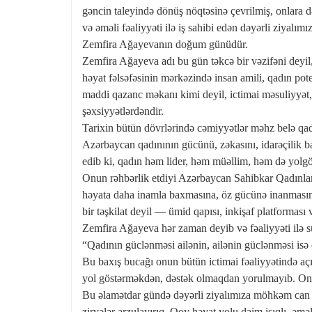
gəncin taleyində dönüş nöqtəsinə çevrilmiş, onlara d
və əməli fəaliyyəti ilə iş sahibi edən dəyərli ziyalı
Zemfira Ağayevanın doğum günüdür.
Zemfira Ağayeva adı bu gün təkcə bir vəzifəni deyil,
həyat fəlsəfəsinin mərkəzində insan amili, qadın pote
maddi qazanc məkanı kimi deyil, ictimai məsuliyyət, 
şəxsiyyətlərdəndir.
Tarixin bütün dövrlərində cəmiyyətlər məhz belə qad
Azərbaycan qadınının gücünü, zəkasını, idarəçilik ba
edib ki, qadın həm lider, həm müəllim, həm də yolgös
Onun rəhbərlik etdiyi Azərbaycan Sahibkar Qadınlar İ
həyata daha inamla baxmasına, öz gücünə inanmasına
bir təşkilat deyil — ümid qapısı, inkişaf platforması 
Zemfira Ağayeva hər zaman deyib və fəaliyyəti ilə s
“Qadının güclənməsi ailənin, ailənin güclənməsi is
Bu baxış bucağı onun bütün ictimai fəaliyyətində açı
yol göstərməkdən, dəstək olmaqdan yorulmayıb. Onun
Bu əlamətdar gündə dəyərli ziyalımıza möhkəm can sa
zirvələr arzulayırıq. Qoy həyat yolu daim işıqlı, əməl