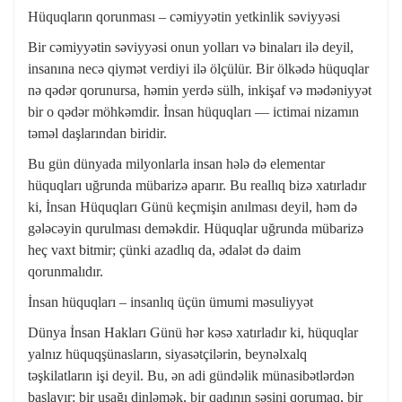
Hüquqların qorunması – cəmiyyətin yetkinlik səviyyəsi
Bir cəmiyyətin səviyyəsi onun yolları və binaları ilə deyil,
insanına necə qiymət verdiyi ilə ölçülür. Bir ölkədə hüquqlar
nə qədər qorunursa, həmin yerdə sülh, inkişaf və mədəniyyət
bir o qədər möhkəmdir. İnsan hüquqları — ictimai nizamın
təməl daşlarından biridir.
Bu gün dünyada milyonlarla insan hələ də elementar
hüquqları uğrunda mübarizə aparır. Bu reallıq bizə xatırladır
ki, İnsan Hüquqları Günü keçmişin anılması deyil, həm də
gələcəyin qurulması deməkdir. Hüquqlar uğrunda mübarizə
heç vaxt bitmir; çünki azadlıq da, ədalət də daim
qorunmalıdır.
İnsan hüquqları – insanlıq üçün ümumi məsuliyyət
Dünya İnsan Hakları Günü hər kəsə xatırladır ki, hüquqlar
yalnız hüquqşünasların, siyasətçilərin, beynəlxalq
təşkilatların işi deyil. Bu, ən adi gündəlik münasibətlərdən
başlayır: bir uşağı dinləmək, bir qadının səsini qorumaq, bir