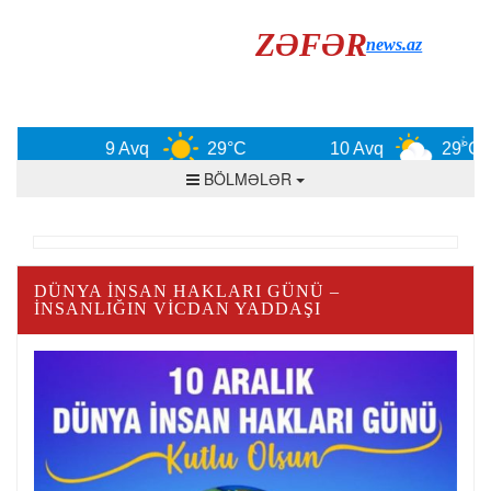
ZƏFƏR
news.az
9 Avq
29°C
10 Avq
29°C
BÖLMƏLƏR
DÜNYA İNSAN HAKLARI GÜNÜ –
İNSANLIĞIN VICDAN YADDAŞI