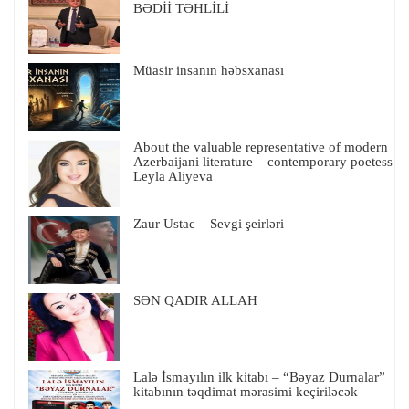
BƏDİİ TƏHLİLİ
Müasir insanın həbsxanası
About the valuable representative of modern
Azerbaijani literature – contemporary poetess
Leyla Aliyeva
Zaur Ustac – Sevgi şeirləri
SƏN QADIR ALLAH
Lalə İsmayılın ilk kitabı – “Bəyaz Durnalar”
kitabının təqdimat mərasimi keçiriləcək