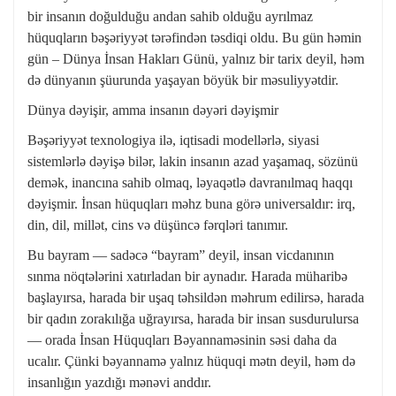
bir insanın doğulduğu andan sahib olduğu ayrılmaz
hüquqların bəşəriyyət tərəfindən təsdiqi oldu. Bu gün həmin
gün – Dünya İnsan Hakları Günü, yalnız bir tarix deyil, həm
də dünyanın şüurunda yaşayan böyük bir məsuliyyətdir.
Dünya dəyişir, amma insanın dəyəri dəyişmir
Bəşəriyyət texnologiya ilə, iqtisadi modellərlə, siyasi
sistemlərlə dəyişə bilər, lakin insanın azad yaşamaq, sözünü
demək, inancına sahib olmaq, ləyaqətlə davranılmaq haqqı
dəyişmir. İnsan hüquqları məhz buna görə universaldır: irq,
din, dil, millət, cins və düşüncə fərqləri tanımır.
Bu bayram — sadəcə “bayram” deyil, insan vicdanının
sınma nöqtələrini xatırladan bir aynadır. Harada müharibə
başlayırsa, harada bir uşaq təhsildən məhrum edilirsə, harada
bir qadın zorakılığa uğrayırsa, harada bir insan susdurulursa
— orada İnsan Hüquqları Bəyannaməsinin səsi daha da
ucalır. Çünki bəyannamə yalnız hüquqi mətn deyil, həm də
insanlığın yazdığı mənəvi anddır.