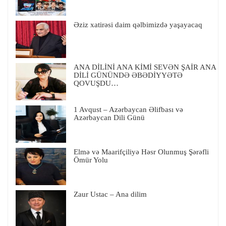
Əziz xatirəsi daim qəlbimizdə yaşayacaq
ANA DİLİNİ ANA KİMİ SEVƏN ŞAİR ANA
DİLİ GÜNÜNDƏ ƏBƏDİYYƏTƏ
QOVUŞDU…
1 Avqust – Azərbaycan Əlifbası və
Azərbaycan Dili Günü
Elmə və Maarifçiliyə Həsr Olunmuş Şərəfli
Ömür Yolu
Zaur Ustac – Ana dilim