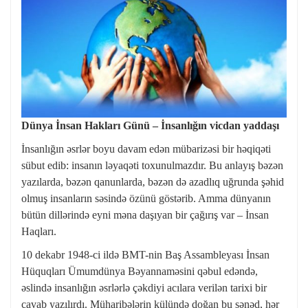
Dünya İnsan Hakları Günü – İnsanlığın vicdan yaddaşı
İnsanlığın əsrlər boyu davam edən mübarizəsi bir həqiqəti
sübut edib: insanın ləyaqəti toxunulmazdır. Bu anlayış bəzən
yazılarda, bəzən qanunlarda, bəzən də azadlıq uğrunda şəhid
olmuş insanların səsində özünü göstərib. Amma dünyanın
bütün dillərində eyni məna daşıyan bir çağırış var – İnsan
Haqları.
10 dekabr 1948-ci ildə BMT-nin Baş Assambleyası İnsan
Hüquqları Ümumdünya Bəyannaməsini qəbul edəndə,
əslində insanlığın əsrlərlə çəkdiyi acılara verilən tarixi bir
cavab yazılırdı. Müharibələrin külündə doğan bu sənəd, hər