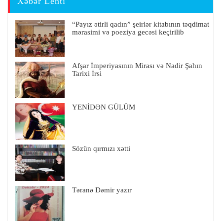
Xəbər Lenti
“Payız ətirli qadın” şeirlər kitabının təqdimat
mərasimi və poeziya gecəsi keçirilib
Afşar İmperiyasının Mirası və Nadir Şahın
Tarixi İrsi
YENİDƏN GÜLÜM
Sözün qırmızı xətti
Təranə Dəmir yazır