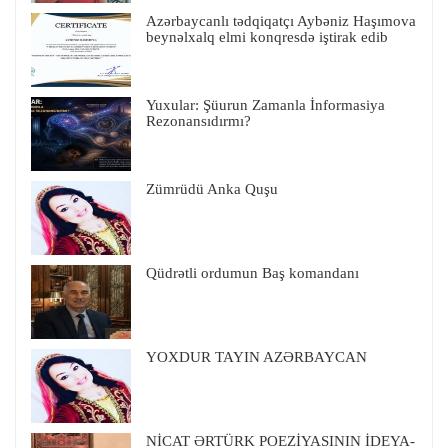
Azərbaycanlı tədqiqatçı Aybəniz Haşımova
beynəlxalq elmi konqresdə iştirak edib
Yuxular: Şüurun Zamanla İnformasiya
Rezonansıdırmı?
Zümrüdü Anka Quşu
Qüdrətli ordumun Baş komandanı
YOXDUR TAYIN AZƏRBAYCAN
NİCAT ƏRTÜRK POEZİYASININ İDEYA-