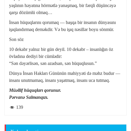
yaşlının həyatına hörmətlə yanaşmaq, bir fərqli düşüncəyə
qarşı dözümlü olmaq…
İnsan hüquqlarını qorumaq — başqa bir insanın dünyasını
işıqlandırmaq deməkdir. Və bu işıq nəsillər boyu sönmür.
Son söz
10 dekabr yalnız bir gün deyil. 10 dekabr – insanlığın öz
övladına dediyi bir cümlədir:
“Sən dəyərlisən, sən azadsan, sən hüquqlusun.”
Dünya İnsan Hakları Gününün mahiyyəti də məhz budur —
insanı unutmamaq, insanı yaşatmaq, insanı uca tutmaq.
Müəllif hüquqları qorunur.
Pərvanə Salmanqızı.
139