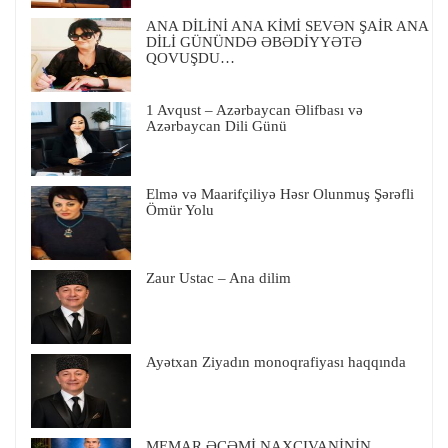
ANA DİLİNİ ANA KİMİ SEVƏN ŞAİR ANA
DİLİ GÜNÜNDƏ ƏBƏDİYYƏTƏ
QOVUŞDU…
1 Avqust – Azərbaycan Əlifbası və
Azərbaycan Dili Günü
Elmə və Maarifçiliyə Həsr Olunmuş Şərəfli
Ömür Yolu
Zaur Ustac – Ana dilim
Ayətxan Ziyadın monoqrafiyası haqqında
MEMAR ƏCƏMİ NAXÇIVANİNİN