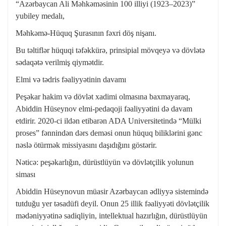
“Azərbaycan Ali Məhkəməsinin 100 illiyi (1923–2023)”
yubiley medalı,
Məhkəmə-Hüquq Şurasının fəxri döş nişanı.
Bu təltiflər hüquqi təfəkkürə, prinsipial mövqeyə və dövlətə
sədaqətə verilmiş qiymətdir.
Elmi və tədris fəaliyyətinin davamı
Peşəkar hakim və dövlət xadimi olmasına baxmayaraq,
Abiddin Hüseynov elmi-pedaqoji fəaliyyətini də davam
etdirir. 2020-ci ildən etibarən ADA Universitetində “Mülki
proses” fənnindən dərs deməsi onun hüquq biliklərini gənc
nəslə ötürmək missiyasını daşıdığını göstərir.
Nəticə: peşəkarlığın, dürüstlüyün və dövlətçilik yolunun
siması
Abiddin Hüseynovun müasir Azərbaycan ədliyyə sistemində
tutduğu yer təsadüfi deyil. Onun 25 illik fəaliyyəti dövlətçilik
mədəniyyətinə sadiqliyin, intellektual hazırlığın, dürüstlüyün