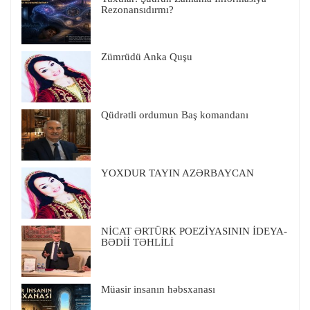
Rezonansıdırmı?
Zümrüdü Anka Quşu
Qüdrətli ordumun Baş komandanı
YOXDUR TAYIN AZƏRBAYCAN
NİCAT ƏRTÜRK POEZİYASININ İDEYA-
BƏDİİ TƏHLİLİ
Müasir insanın həbsxanası