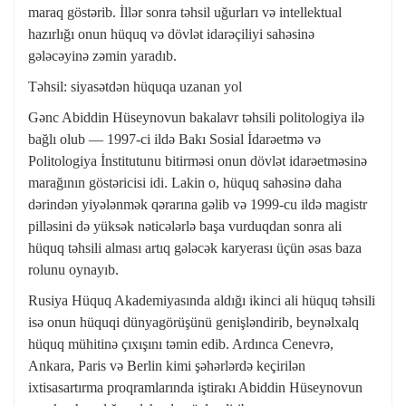
maraq göstərib. İllər sonra təhsil uğurları və intellektual
hazırlığı onun hüquq və dövlət idarəçiliyi sahəsinə
gələcəyinə zəmin yaradıb.
Təhsil: siyasətdən hüquqa uzanan yol
Gənc Abiddin Hüseynovun bakalavr təhsili politologiya ilə
bağlı olub — 1997-ci ildə Bakı Sosial İdarəetmə və
Politologiya İnstitutunu bitirməsi onun dövlət idarəetməsinə
marağının göstəricisi idi. Lakin o, hüquq sahəsinə daha
dərindən yiyələnmək qərarına gəlib və 1999-cu ildə magistr
pilləsini də yüksək nəticələrlə başa vurduqdan sonra ali
hüquq təhsili alması artıq gələcək karyerası üçün əsas baza
rolunu oynayıb.
Rusiya Hüquq Akademiyasında aldığı ikinci ali hüquq təhsili
isə onun hüquqi dünyagörüşünü genişləndirib, beynəlxalq
hüquq mühitinə çıxışını təmin edib. Ardınca Cenevrə,
Ankara, Paris və Berlin kimi şəhərlərdə keçirilən
ixtisasartırma proqramlarında iştirakı Abiddin Hüseynovun