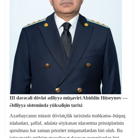
III dərəcəli dövlət ədliyyə müşaviri Abiddin Hüseynov —
Ədliyyə sistemində yüksəlişin tarixi
Azərbaycanın müasir dövlətçilik tarixində məhkəmə–hüquq
islahatları, şəffaf, ədalətə söykənən idarəetmə prinsiplərinin
qurulması hər zaman prioritet istiqamətlərdən biri olub. Bu
istiqamətdə mühüm məsuliyyət daşıyan qurumlardan biri