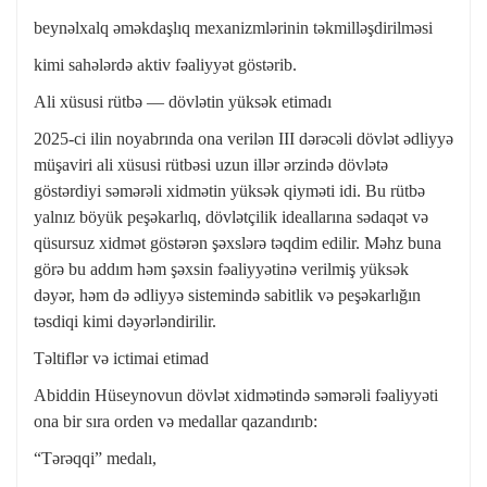
beynəlxalq əməkdaşlıq mexanizmlərinin təkmilləşdirilməsi
kimi sahələrdə aktiv fəaliyyət göstərib.
Ali xüsusi rütbə — dövlətin yüksək etimadı
2025-ci ilin noyabrında ona verilən III dərəcəli dövlət ədliyyə
müşaviri ali xüsusi rütbəsi uzun illər ərzində dövlətə
göstərdiyi səmərəli xidmətin yüksək qiyməti idi. Bu rütbə
yalnız böyük peşəkarlıq, dövlətçilik ideallarına sədaqət və
qüsursuz xidmət göstərən şəxslərə təqdim edilir. Məhz buna
görə bu addım həm şəxsin fəaliyyətinə verilmiş yüksək
dəyər, həm də ədliyyə sistemində sabitlik və peşəkarlığın
təsdiqi kimi dəyərləndirilir.
Təltiflər və ictimai etimad
Abiddin Hüseynovun dövlət xidmətində səmərəli fəaliyyəti
ona bir sıra orden və medallar qazandırıb:
“Tərəqqi” medalı,