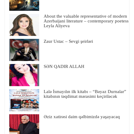
About the valuable representative of modern
Azerbaijani literature – contemporary poetess
Leyla Aliyeva
Zaur Ustac – Sevgi şeirləri
SƏN QADIR ALLAH
Lalə İsmayılın ilk kitabı – “Bəyaz Durnalar”
kitabının təqdimat mərasimi keçiriləcək
Əziz xatirəsi daim qəlbimizdə yaşayacaq