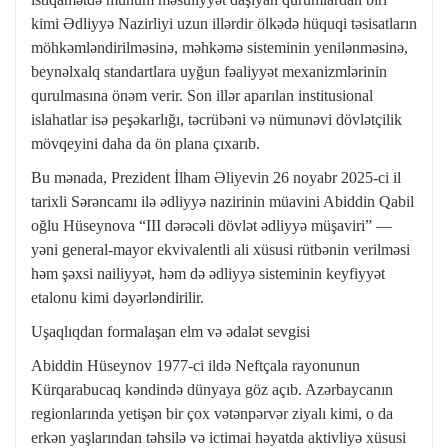
kimi Ədliyyə Nazirliyi uzun illərdir ölkədə hüquqi təsisatların
möhkəmləndirilməsinə, məhkəmə sisteminin yenilənməsinə,
beynəlxalq standartlara uyğun fəaliyyət mexanizmlərinin
qurulmasına önəm verir. Son illər aparılan institusional
islahatlar isə peşəkarlığı, təcrübəni və nümunəvi dövlətçilik
mövqeyini daha da ön plana çıxarıb.
Bu mənada, Prezident İlham Əliyevin 26 noyabr 2025-ci il
tarixli Sərəncamı ilə ədliyyə nazirinin müavini Abiddin Qabil
oğlu Hüseynova “III dərəcəli dövlət ədliyyə müşaviri” —
yəni general-mayor ekvivalentli ali xüsusi rütbənin verilməsi
həm şəxsi nailiyyət, həm də ədliyyə sisteminin keyfiyyət
etalonu kimi dəyərləndirilir.
Uşaqlıqdan formalaşan elm və ədalət sevgisi
Abiddin Hüseynov 1977-ci ildə Neftçala rayonunun
Kürqarabucaq kəndində dünyaya göz açıb. Azərbaycanın
regionlarında yetişən bir çox vətənpərvər ziyalı kimi, o da
erkən yaşlarından təhsilə və ictimai həyatda aktivliyə xüsusi