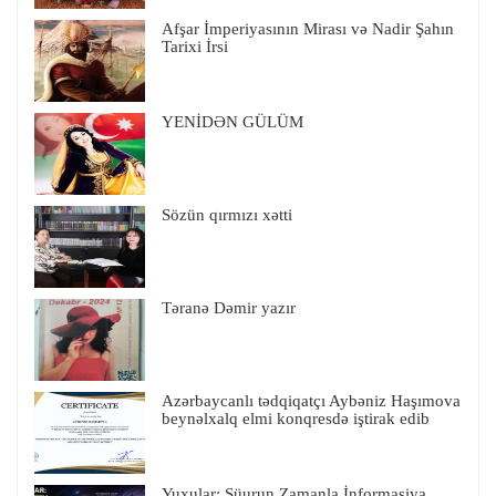
Afşar İmperiyasının Mirası və Nadir Şahın
Tarixi İrsi
YENİDƏN GÜLÜM
Sözün qırmızı xətti
Təranə Dəmir yazır
Azərbaycanlı tədqiqatçı Aybəniz Haşımova
beynəlxalq elmi konqresdə iştirak edib
Yuxular: Şüurun Zamanla İnformasiya