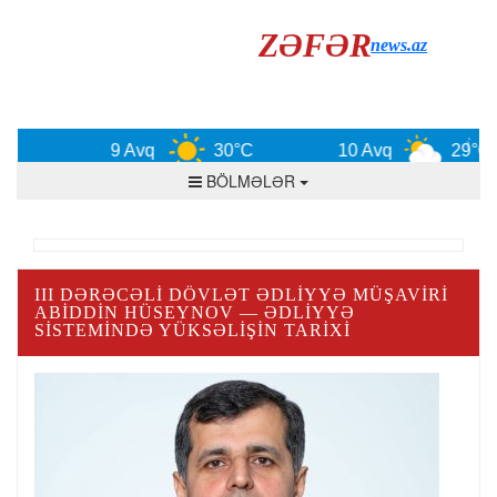
ZƏFƏR
news.az
9 Avq
30°C
10 Avq
29°C
BÖLMƏLƏR
III DƏRƏCƏLI DÖVLƏT ƏDLIYYƏ MÜŞAVIRI
ABIDDIN HÜSEYNOV — ƏDLIYYƏ
SISTEMINDƏ YÜKSƏLIŞIN TARIXI