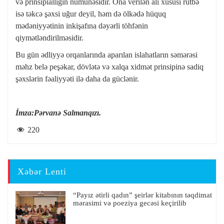
və prinsipiallığın nümunəsidir. Ona verilən ali xüsusi rütbə
isə təkcə şəxsi uğur deyil, həm də ölkədə hüquq
mədəniyyətinin inkişafına dəyərli töhfənin
qiymətləndirilməsidir.
Bu gün ədliyyə orqanlarında aparılan islahatların səmərəsi
məhz belə peşəkar, dövlətə və xalqa xidmət prinsipinə sadiq
şəxslərin fəaliyyəti ilə daha da güclənir.
İmza:Pərvanə Salmanqızı.
220
Xəbər Lenti
“Payız ətirli qadın” şeirlər kitabının təqdimat
mərasimi və poeziya gecəsi keçirilib