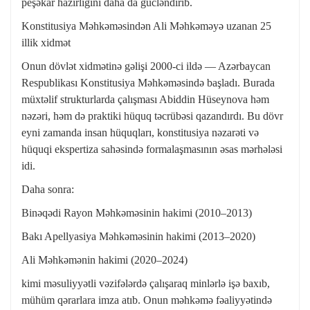
peşəkar hazırlığını daha da gücləndirib.
Konstitusiya Məhkəməsindən Ali Məhkəməyə uzanan 25
illik xidmət
Onun dövlət xidmətinə gəlişi 2000-ci ildə — Azərbaycan
Respublikası Konstitusiya Məhkəməsində başladı. Burada
müxtəlif strukturlarda çalışması Abiddin Hüseynova həm
nəzəri, həm də praktiki hüquq təcrübəsi qazandırdı. Bu dövr
eyni zamanda insan hüquqları, konstitusiya nəzarəti və
hüquqi ekspertiza sahəsində formalaşmasının əsas mərhələsi
idi.
Daha sonra:
Binəqədi Rayon Məhkəməsinin hakimi (2010–2013)
Bakı Apellyasiya Məhkəməsinin hakimi (2013–2020)
Ali Məhkəmənin hakimi (2020–2024)
kimi məsuliyyətli vəzifələrdə çalışaraq minlərlə işə baxıb,
mühüm qərarlara imza atıb. Onun məhkəmə fəaliyyətində