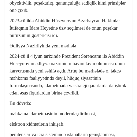
obyektivlik, peşəkarlıq, qanunçuluğa sadiqlik kimi prinsiplər
önə çıxıb.
2023-cü ildə Abiddin Hüseynovun Azərbaycan Hakimlər
İttifaqının İdarə Heyətinə üzv seçilməsi də onun peşəkar
nüfuzunun göstəricisi idi.
Ədliyyə Nazirliyində yeni mərhələ
2024-cü il 4 iyun tarixində Prezident Sərəncamı ilə Abiddin
Hüseynovun ədliyyə nazirinin müavini təyin olunması onun
karyerasında yeni səhifə açdı. Artıq bu mərhələdə o, təkcə
məhkəmə fəaliyyətində deyil, hüquq siyasətinin
formalaşmasında, idarəetmədə və strateji qərarlarda da iştirak
edən əsas fiqurlardan birinə çevrildi.
Bu dövrdə:
məhkəmə idarəetməsinin modernləşdirilməsi,
elektron xidmətlərin inkişafı,
penitensiar və icra sistemində islahatların genişlənməsi,