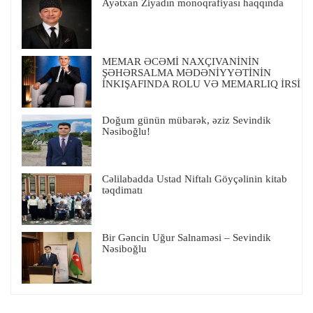
Ayətxan Ziyadın monoqrafiyası haqqında
MEMAR ƏCƏMİ NAXÇIVANİNİN
ŞƏHƏRSALMA MƏDƏNİYYƏTİNİN
İNKIŞAFINDA ROLU VƏ MEMARLIQ İRSİ
Doğum günün mübarək, əziz Sevindik
Nəsiboğlu!
Cəlilabadda Ustad Niftalı Göyçəlinin kitab
təqdimatı
Bir Gəncin Uğur Salnaməsi – Sevindik
Nəsiboğlu