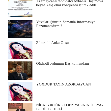
Azərbaycanlı tədqiqatçı Aybəniz Haşımova
beynəlxalq elmi konqresdə iştirak edib
Yuxular: Şüurun Zamanla İnformasiya
Rezonansıdırmı?
Zümrüdü Anka Quşu
Qüdrətli ordumun Baş komandanı
YOXDUR TAYIN AZƏRBAYCAN
NİCAT ƏRTÜRK POEZİYASININ İDEYA-
BƏDİİ TƏHLİLİ