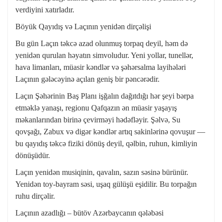
verdiyini xatırladır.
Böyük Qayıdış və Laçının yenidən dirçəlişi
Bu gün Laçın təkcə azad olunmuş torpaq deyil, həm də
yenidən qurulan həyatın simvoludur. Yeni yollar, tunellər,
hava limanları, müasir kəndlər və şəhərsalma layihələri
Laçının gələcəyinə açılan geniş bir pəncərədir.
Laçın Şəhərinin Baş Planı işğalın dağıtdığı hər şeyi bərpa
etməklə yanaşı, regionu Qafqazın ən müasir yaşayış
məkanlarından birinə çevirməyi hədəfləyir. Şəlvə, Su
qovşağı, Zabux və digər kəndlər artıq sakinlərinə qovuşur —
bu qayıdış təkcə fiziki dönüş deyil, qəlbin, ruhun, kimliyin
dönüşüdür.
Laçın yenidən musiqinin, qavalın, sazın səsinə bürünür.
Yenidən toy-bayram səsi, uşaq gülüşü eşidilir. Bu torpağın
ruhu dirçəlir.
Laçının azadlığı – bütöv Azərbaycanın qələbəsi