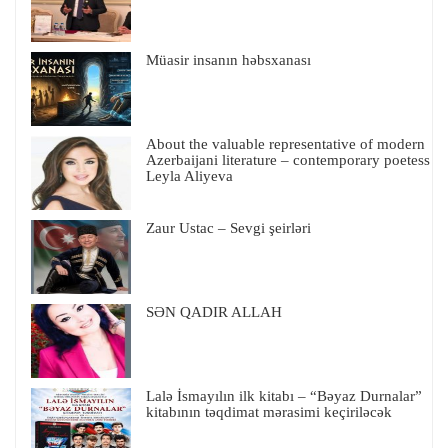
Müasir insanın həbsxanası
About the valuable representative of modern
Azerbaijani literature – contemporary poetess
Leyla Aliyeva
Zaur Ustac – Sevgi şeirləri
SƏN QADIR ALLAH
Lalə İsmayılın ilk kitabı – “Bəyaz Durnalar”
kitabının təqdimat mərasimi keçiriləcək