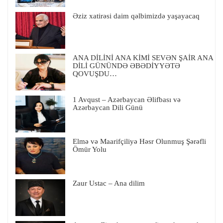
Əziz xatirəsi daim qəlbimizdə yaşayacaq
ANA DİLİNİ ANA KİMİ SEVƏN ŞAİR ANA
DİLİ GÜNÜNDƏ ƏBƏDİYYƏTƏ
QOVUŞDU…
1 Avqust – Azərbaycan Əlifbası və
Azərbaycan Dili Günü
Elmə və Maarifçiliyə Həsr Olunmuş Şərəfli
Ömür Yolu
Zaur Ustac – Ana dilim