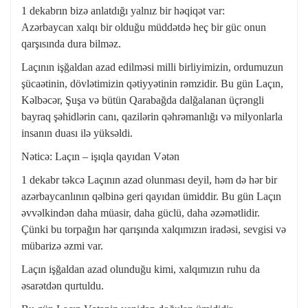
1 dekabrın bizə anlatdığı yalnız bir həqiqət var:
Azərbaycan xalqı bir olduğu müddətdə heç bir güc onun
qarşısında dura bilməz.
Laçının işğaldan azad edilməsi milli birliyimizin, ordumuzun
şücaətinin, dövlətimizin qətiyyətinin rəmzidir. Bu gün Laçın,
Kəlbəcər, Şuşa və bütün Qarabağda dalğalanan üçrəngli
bayraq şəhidlərin canı, qazilərin qəhrəmanlığı və milyonlarla
insanın duası ilə yüksəldi.
Nəticə: Laçın – işıqla qayıdan Vətən
1 dekabr təkcə Laçının azad olunması deyil, həm də hər bir
azərbaycanlının qəlbinə geri qayıdan ümiddir. Bu gün Laçın
əvvəlkindən daha müasir, daha güclü, daha əzəmətlidir.
Çünki bu torpağın hər qarışında xalqımızın iradəsi, sevgisi və
mübarizə əzmi var.
Laçın işğaldan azad olunduğu kimi, xalqımızın ruhu da
əsarətdən qurtuldu.