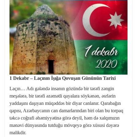
1 Dekabr – Laçının İşığa Qovuşan Gününün Tarixi
Laçın… Adı gələndə insanın gözündə bir tərəfi zəngin
meşələrə, bir tərəfi əzəmətli qayalara söykənən, əsrlərin
yaddaşını daşıyan müqəddəs bir diyar canlanır. Qarabağın
qapısı, Azərbaycanın can damarlarından biri olan bu torpaq
təkcə coğrafi əhəmiyyətinə görə deyil, həm də xalqımızın
mənəvi dünyasında tutduğu mövqeyə görə xüsusi dəyərə
malikdir.