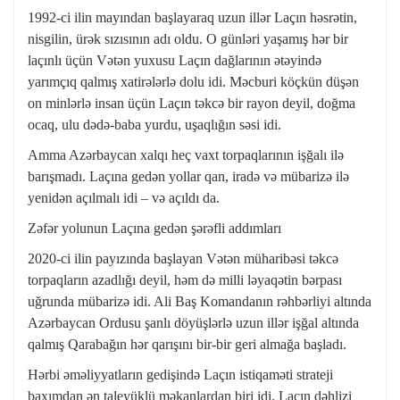
1992-ci ilin mayından başlayaraq uzun illər Laçın həsrətin,
nisgilin, ürək sızısının adı oldu. O günləri yaşamış hər bir
laçınlı üçün Vətən yuxusu Laçın dağlarının ətəyində
yarımçıq qalmış xatirələrlə dolu idi. Məcburi köçkün düşən
on minlərlə insan üçün Laçın təkcə bir rayon deyil, doğma
ocaq, ulu dədə-baba yurdu, uşaqlığın səsi idi.
Amma Azərbaycan xalqı heç vaxt torpaqlarının işğalı ilə
barışmadı. Laçına gedən yollar qan, iradə və mübarizə ilə
yenidən açılmalı idi – və açıldı da.
Zəfər yolunun Laçına gedən şərəfli addımları
2020-ci ilin payızında başlayan Vətən müharibəsi təkcə
torpaqların azadlığı deyil, həm də milli ləyaqətin bərpası
uğrunda mübarizə idi. Ali Baş Komandanın rəhbərliyi altında
Azərbaycan Ordusu şanlı döyüşlərlə uzun illər işğal altında
qalmış Qarabağın hər qarışını bir-bir geri almağa başladı.
Hərbi əməliyyatların gedişində Laçın istiqaməti strateji
baxımdan ən taleyüklü məkanlardan biri idi. Laçın dəhlizi