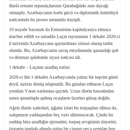
illərlə erməni separatçılarının Qarabağdakı əsas dayağı
olmuşdu. Azərbaycanın hərbi gücü və diplomatik üstünlüyü
nəticəsində bu proses tamamilə dəyişdi.
10 noyabr bəyanatı ilə Ermənistan kapitulyasiya etməyə
məcbur edildi və sənəddə Laçın rayonunun 1 dekabr 2020-ci
il tarixində Azərbaycana qaytarılması xüsusi olaraq təsbit
olundu. Bu, Azərbaycanın savaş meydanında qazandığı qəti
və dönməz qələbənin siyasi nəticəsi idi.
1 dekabr – Laçının azadlıq nəfəsi
2020-ci ilin 1 dekabrı Azərbaycanda yalnız bir təqvim günü
deyil, tarixin dönüş nöqtəsidir. Bu gündən etibarən Laçın
yenidən Vətən xəritəsinə qayıtdı. Uzun illərin həsrətindən
sonra qaranlıqda qalmış ocaqların üzərinə günəş doğdu.
Ağrılı illərin xatirələri, işğalın izləri bu torpaqdan silinsə də,
xalqımızın yaddaşından heç vaxt silinməyəcək. Çünki bu
yaddaş bizə azadlığın qiymətini, torpaq sevgisinin dəyərini,
özgənin tapdağı altında qalan bir çinarın necə yenidən boy