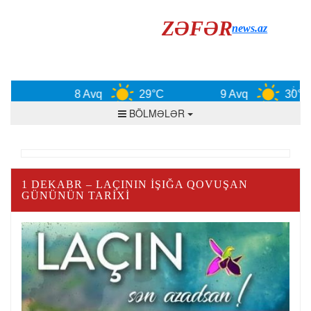
ZƏFƏR
news.az
8 Avq
29°C
9 Avq
30°C
BÖLMƏLƏR
1 DEKABR – LAÇININ İŞIĞA QOVUŞAN
GÜNÜNÜN TARIXI