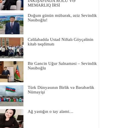
İNKIŞAFINDA ROLU VƏ
MEMARLIQ İRSİ
Doğum günün mübarək, əziz Sevindik
Nəsiboğlu!
Cəlilabadda Ustad Niftalı Göyçəlinin
kitab təqdimatı
Bir Gəncin Uğur Salnaməsi – Sevindik
Nəsiboğlu
Türk Dünyasının Birlik və Bərabərlik
Nümayişi
Ağ yastığın o tay aləmi…