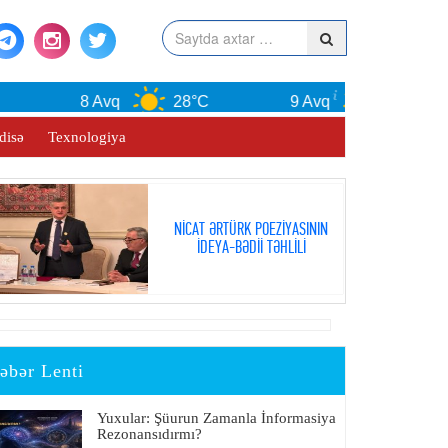
8 Avq
28°C
9 Avq
30°C
disə
Texnologiya
NİCAT ƏRTÜRK POEZİYASININ
İDEYA-BƏDİİ TƏHLİLİ
əbər Lenti
Yuxular: Şüurun Zamanla İnformasiya
Rezonansıdırmı?