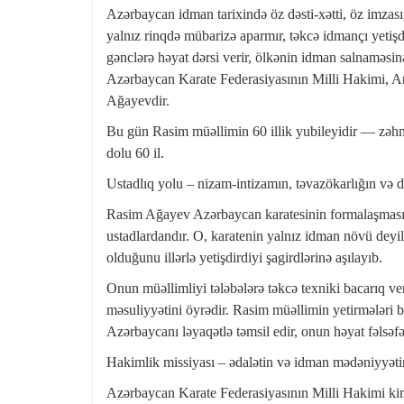
Azərbaycan idman tarixində öz dəsti-xətti, öz imzası
yalnız rinqdə mübarizə aparmır, təkcə idmançı yetişdir
gənclərə həyat dərsi verir, ölkənin idman salnaməsinə 
Azərbaycan Karate Federasiyasının Milli Hakimi, 
Ağayevdir.
Bu gün Rasim müəllimin 60 illik yubileyidir — zəhmə
dolu 60 il.
Ustadlıq yolu – nizam-intizamın, təvazökarlığın və
Rasim Ağayev Azərbaycan karatesinin formalaşmasında
ustadlardandır. O, karatenin yalnız idman növü deyi
olduğunu illərlə yetişdirdiyi şagirdlərinə aşılayıb.
Onun müəllimliyi tələbələrə təkcə texniki bacarıq v
məsuliyyətini öyrədir. Rasim müəllimin yetirmələri 
Azərbaycanı ləyaqətlə təmsil edir, onun həyat fəlsəfə
Hakimlik missiyası – ədalətin və idman mədəniyyəti
Azərbaycan Karate Federasiyasının Milli Hakimi ki