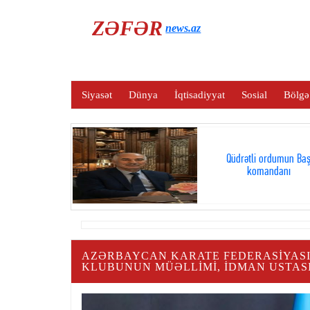
ZƏFƏR
news.az
Siyasət
Dünya
İqtisadiyyat
Sosial
Bölgə
Qüdrətli ordumun Ba
komandanı
AZƏRBAYCAN KARATE FEDERASIYASIN
KLUBUNUN MÜƏLLIMI, İDMAN USTASI 