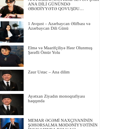
ANA DİLİ GÜNÜNDƏ
ƏBƏDİYYƏTƏ QOVUŞDU…
1 Avqust – Azərbaycan Əlifbası və
Azərbaycan Dili Günü
Elmə və Maarifçiliyə Həsr Olunmuş
Şərəfli Ömür Yolu
Zaur Ustac – Ana dilim
Ayətxan Ziyadın monoqrafiyası
haqqında
MEMAR ƏCƏMİ NAXÇIVANİNİN
ŞƏHƏRSALMA MƏDƏNİYYƏTİNİN