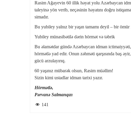
Rasim Ağayevin 60 illik həyat yolu Azərbaycan id
taleyinə yön verib, neçəsinin həyatını doğru istiqamə
simadır.
Bu yubiley yalnız bir yaşın tamamı deyil – bir ömür m
Yubiley münasibətilə dərin hörmət və təbrik
Bu əlamətdar gündə Azərbaycan idman ictimaiyyəti, k
hörmətlə yad edir. Onun zəhməti qarşısında baş əyir,
gücü arzulayırıq.
60 yaşınız mübarək olsun, Rasim müəllim!
Sizin kimi ustadlar idman tarixi yazır.
Hörmətlə,
Pərvanə Salmanqızı
141