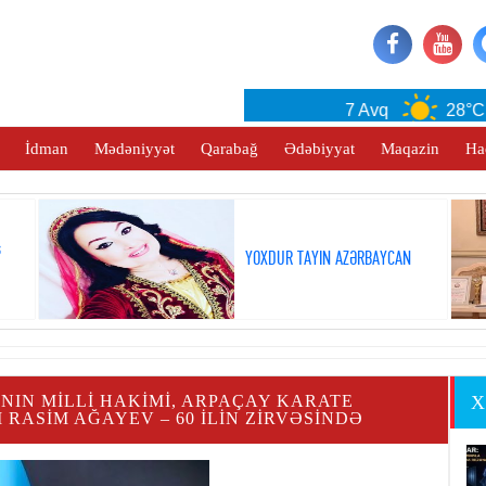
Baku
7 Avq
28°C
İdman
Mədəniyyət
Qarabağ
Ədəbiyyat
Maqazin
Ha
ş
YOXDUR TAYIN AZƏRBAYCAN
IN MILLI HAKIMI, ARPAÇAY KARATE
X
RASIM AĞAYEV – 60 ILIN ZIRVƏSINDƏ