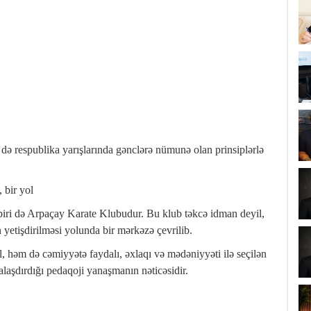
.
m də respublika yarışlarında gənclərə nümunə olan prinsiplərlə
 bir yol
biri də Arpaçay Karate Klubudur. Bu klub təkcə idman deyil,
 yetişdirilməsi yolunda bir mərkəzə çevrilib.
, həm də cəmiyyətə faydalı, əxlaqı və mədəniyyəti ilə seçilən
malaşdırdığı pedaqoji yanaşmanın nəticəsidir.