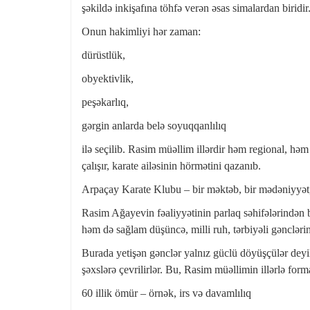
şəkildə inkişafına töhfə verən əsas simalardan biridir
Onun hakimliyi hər zaman:
dürüstlük,
obyektivlik,
peşəkarlıq,
gərgin anlarda belə soyuqqanlılıq
ilə seçilib. Rasim müəllim illərdir həm regional, hə
çalışır, karate ailəsinin hörmətini qazanıb.
Arpaçay Karate Klubu – bir məktəb, bir mədəniyyət,
Rasim Ağayevin fəaliyyətinin parlaq səhifələrindən 
həm də sağlam düşüncə, milli ruh, tərbiyəli gənclərin
Burada yetişən gənclər yalnız güclü döyüşçülər deyil
şəxslərə çevrilirlər. Bu, Rasim müəllimin illərlə for
60 illik ömür – örnək, irs və davamlılıq