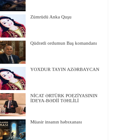
Zümrüdü Anka Quşu
Qüdrətli ordumun Baş komandanı
YOXDUR TAYIN AZƏRBAYCAN
NİCAT ƏRTÜRK POEZİYASININ
İDEYA-BƏDİİ TƏHLİLİ
Müasir insanın həbsxanası