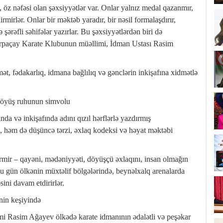
, öz nəfəsi olan şəxsiyyətlər var. Onlar yalnız medal qazanmır,
mirlər. Onlar bir məktəb yaradır, bir nəsil formalaşdırır,
şərəfli səhifələr yazırlar. Bu şəxsiyyətlərdən biri də
Arpaçay Karate Klubunun müəllimi, İdman Ustası Rasim
t, fədakarlıq, idmana bağlılıq və gənclərin inkişafına xidmətlə
 döyüş ruhunun simvolu
 və inkişafında adını qızıl hərflərlə yazdırmış
l, həm də düşüncə tərzi, əxlaq kodeksi və həyat məktəbi
ermir – qayəni, mədəniyyəti, döyüşçü əxlaqını, insan olmağın
bu gün ölkənin müxtəlif bölgələrində, beynəlxalq arenalarda
sini davam etdirirlər.
nin keşiyində
mi Rasim Ağayev ölkədə karate idmanının ədalətli və peşəkar