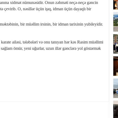
manına xidmət nümunəsidir. Onun zəhməti neçə-neçə gəncin
tə çevirib. O, nəsillər üçün işıq, idman üçün dayaqlı bir
əktəbinin, bir müəllim irsinin, bir idman tarixinin yubileyidir.
arate ailəsi, tələbələri və onu tanıyan hər kəs Rasim müəllimi
 sağlam ömür, yeni uğurlar, uzun illər gənclərə yol göstərmək