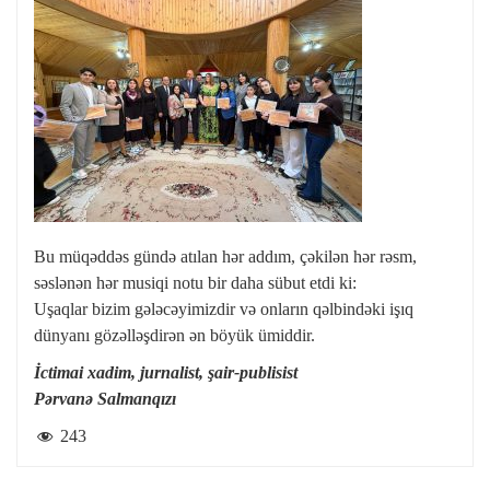
Bu müqəddəs gündə atılan hər addım, çəkilən hər rəsm,
səslənən hər musiqi notu bir daha sübut etdi ki:
Uşaqlar bizim gələcəyimizdir və onların qəlbindəki işıq
dünyanı gözəlləşdirən ən böyük ümiddir.
İctimai xadim, jurnalist, şair-publisist
Pərvanə Salmanqızı
243