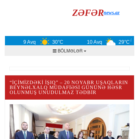
ZƏFƏR
news.az
9 Avq
30°C
10 Avq
29°C
BÖLMƏLƏR
“İÇIMIZDƏKI İŞIQ” – 20 NOYABR UŞAQLARIN
BEYNƏLXALQ MÜDAFIƏSI GÜNÜNƏ HƏSR
OLUNMUŞ UNUDULMAZ TƏDBIR