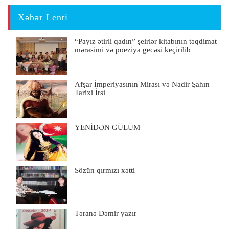
Xəbər Lenti
“Payız ətirli qadın” şeirlər kitabının təqdimat
mərasimi və poeziya gecəsi keçirilib
Afşar İmperiyasının Mirası və Nadir Şahın
Tarixi İrsi
YENİDƏN GÜLÜM
Sözün qırmızı xətti
Təranə Dəmir yazır