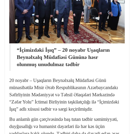
“İçimizdəki İşıq” – 20 noyabr Uşaqların
Beynəlxalq Müdafiəsi Gününə həsr
olunmuş unudulmaz tədbir
20 noyabr – Uşaqların Beynəlxalq Müdafiəsi Günü
münasibətilə Misir Ərəb Respublikasının Azərbaycandakı
Səfirliyinin Mədəniyyət və Təhsil Əlaqələri Mərkəzində
“Zəfər Yolu” İctimai Birliyinin təşkilatçılığı ilə “İçimizdəki
İşıq” adlı xüsusi tədbir və sərgi keçirilmişdir.
Bu anlamlı gün çərçivəsində baş tutan tədbir səmimiyyəti,
duyğusallığı və humanist dəyərləri ilə hər kəs üçün
yaddaşlara həkk olundu. Tədbiri daha da dəyərli edən əsas