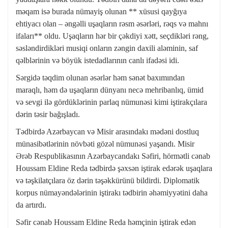
məqam isə burada nümayiş olunan ** xüsusi qayğıya
ehtiyacı olan – əngəlli uşaqların rəsm əsərləri, rəqs və mahnı
ifaları** oldu. Uşaqların hər bir çəkdiyi xətt, seçdikləri rəng,
səsləndirdikləri musiqi onların zəngin daxili aləminin, saf
qəlblərinin və böyük istedadlarının canlı ifadəsi idi.
Sərgidə təqdim olunan əsərlər həm sənət baxımından
maraqlı, həm də uşaqların dünyanı necə mehribanlıq, ümid
və sevgi ilə gördüklərinin parlaq nümunəsi kimi iştirakçılara
dərin təsir bağışladı.
Tədbirdə Azərbaycan və Misir arasındakı mədəni dostluq
münasibətlərinin növbəti gözəl nümunəsi yaşandı. Misir
Ərəb Respublikasının Azərbaycandakı Səfiri, hörmətli cənab
Houssam Eldine Reda tədbirdə şəxsən iştirak edərək uşaqlara
və təşkilatçılara öz dərin təşəkkürünü bildirdi. Diplomatik
korpus nümayəndələrinin iştirakı tədbirin əhəmiyyətini daha
da artırdı.
Səfir cənab Houssam Eldine Reda həmçinin iştirak edən