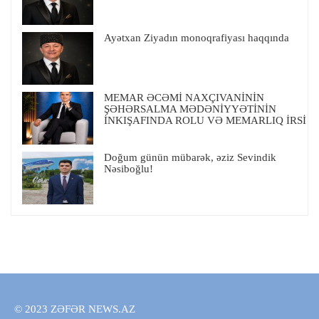
Ayətxan Ziyadın monoqrafiyası haqqında
MEMAR ƏCƏMİ NAXÇIVANİNİN
ŞƏHƏRSALMA MƏDƏNİYYƏTİNİN
İNKIŞAFINDA ROLU VƏ MEMARLIQ İRSİ
Doğum günün mübarək, əziz Sevindik
Nəsiboğlu!
© 2023 ZƏFƏR NEWS.AZ