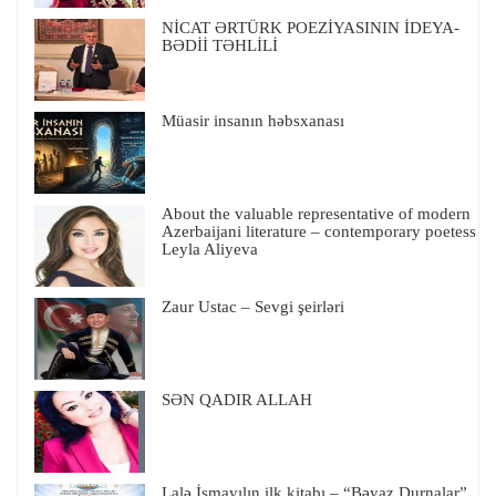
NİCAT ƏRTÜRK POEZİYASININ İDEYA-
BƏDİİ TƏHLİLİ
Müasir insanın həbsxanası
About the valuable representative of modern
Azerbaijani literature – contemporary poetess
Leyla Aliyeva
Zaur Ustac – Sevgi şeirləri
SƏN QADIR ALLAH
Lalə İsmayılın ilk kitabı – “Bəyaz Durnalar”