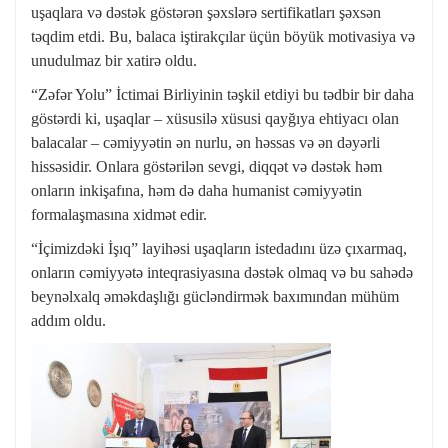
uşaqlara və dəstək göstərən şəxslərə sertifikatları şəxsən
təqdim etdi. Bu, balaca iştirakçılar üçün böyük motivasiya və
unudulmaz bir xatirə oldu.
“Zəfər Yolu” İctimai Birliyinin təşkil etdiyi bu tədbir bir daha
göstərdi ki, uşaqlar – xüsusilə xüsusi qayğıya ehtiyacı olan
balacalar – cəmiyyətin ən nurlu, ən həssas və ən dəyərli
hissəsidir. Onlara göstərilən sevgi, diqqət və dəstək həm
onların inkişafına, həm də daha humanist cəmiyyətin
formalaşmasına xidmət edir.
“İçimizdəki İşıq” layihəsi uşaqların istedadını üzə çıxarmaq,
onların cəmiyyətə inteqrasiyasına dəstək olmaq və bu sahədə
beynəlxalq əməkdaşlığı gücləndirmək baxımından mühüm
addım oldu.