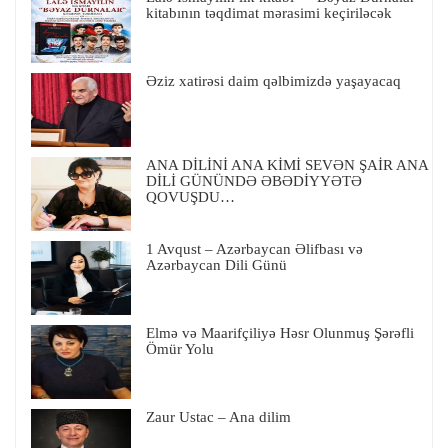
kitabının təqdimat mərasimi keçiriləcək
Əziz xatirəsi daim qəlbimizdə yaşayacaq
ANA DİLİNİ ANA KİMİ SEVƏN ŞAİR ANA
DİLİ GÜNÜNDƏ ƏBƏDİYYƏTƏ
QOVUŞDU…
1 Avqust – Azərbaycan Əlifbası və
Azərbaycan Dili Günü
Elmə və Maarifçiliyə Həsr Olunmuş Şərəfli
Ömür Yolu
Zaur Ustac – Ana dilim