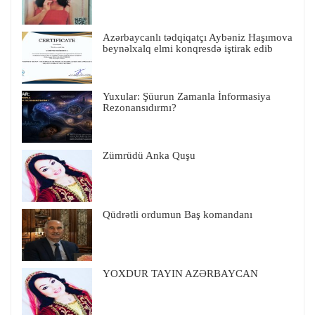
Azərbaycanlı tədqiqatçı Aybəniz Haşımova
beynəlxalq elmi konqresdə iştirak edib
Yuxular: Şüurun Zamanla İnformasiya
Rezonansıdırmı?
Zümrüdü Anka Quşu
Qüdrətli ordumun Baş komandanı
YOXDUR TAYIN AZƏRBAYCAN