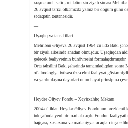
xoşməramlı səfiri, millətimizin ziyalı siması Mehriba
26 avqust tarixi ölkəmizdə yalnız bir doğum günü d
sədaqətin təntənəsidir.
—
Uşaqlıq və təhsil illəri
Mehriban Əliyeva 26 avqust 1964-cü ildə Bakı şəhər
bir ziyalı ailəsində anadan olmuşdur. Uşaqlıqdan ald
gələcək fəaliyyətinin bünövrəsini formalaşdırmışdır.
Orta təhsilini Bakı şəhərində tamamladıqdan sonra M
oftalmologiya ixtisası üzrə elmi fəaliyyət göstərmişdi
və yardımlaşma dəyərləri onun həyat prinsipinə çevri
—
Heydər Əliyev Fondu – Xeyirxahlıq Məkanı
2004-cü ildən Heydər Əliyev Fondunun prezidenti 
inkişafında yeni bir mərhələ açdı. Fondun fəaliyyəti
bağçası, xəstəxana və mədəniyyət ocaqları inşa edi