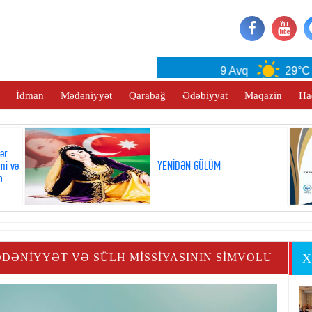
Baku
9 Avq
29°C
İdman
Mədəniyyət
Qarabağ
Ədəbiyyat
Maqazin
Ha
lər
mi və
YENİDƏN GÜLÜM
b
DƏNIYYƏT VƏ SÜLH MISSIYASININ SIMVOLU
X