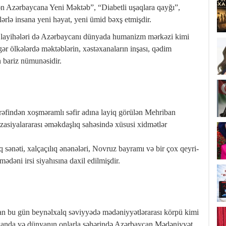
n Azərbaycana Yeni Məktəb”, “Diabetli uşaqlara qayğı”,
rlə insana yeni həyat, yeni ümid bəxş etmişdir.
 layihələri də Azərbaycanı dünyada humanizm mərkəzi kimi
gər ölkələrdə məktəblərin, xəstəxanaların inşası, qədim
n bariz nümunəsidir.
findən xoşməramlı səfir adına layiq görülən Mehriban
izasiyalararası əməkdaşlıq sahəsində xüsusi xidmətlər
sənəti, xalçaçılıq ənənələri, Novruz bayramı və bir çox qeyri-
ni irsi siyahısına daxil edilmişdir.
an bu gün beynəlxalq səviyyədə mədəniyyətlərarası körpü kimi
ikanda və dünyanın onlarla şəhərində Azərbaycan Mədəniyyət