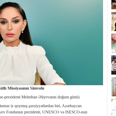
ülh Missiyasının Simvolu
itse-prezidenti Mehriban Əliyevanın doğum günü)
linməz iz qoymuş şəxsiyyətlərdən biri, Azərbaycan
r Əliyev Fondunun prezidenti, UNESCO və ISESCO-nun