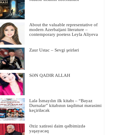
About the valuable representative of
modern Azerbaijani literature –
contemporary poetess Leyla Aliyeva
Zaur Ustac – Sevgi şeirləri
SƏN QADIR ALLAH
Lalə İsmayılın ilk kitabı – “Bəyaz
Durnalar” kitabının təqdimat mərasimi
keçiriləcək
Əziz xatirəsi daim qəlbimizdə
yaşayacaq