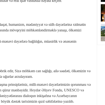
lər və real işlər vasitəsilə həyata keçirir.
aqət, humanizm, mədəniyyət və sülh dəyərlərinə xidmətin
yasında mövqeyini möhkəmləndirməklə yanaşı, ölkəmizi
-mənəvi dəyərlərə bağlılığın, müasirlik və ənənənin
ik edir, Sizə möhkəm can sağlığı, ailə səadəti, ölkəmizin və
də uğurlar arzulayıram.
şma prinsipləriniz, milli-mənəvi dəyərlərimizin qorunması və
ı üçün qürur mənbəyidir. Heydər Əliyev Fondu, UNESCO və
əniyyətlərarası dialoqun inkişafına və Azərbaycanın
ük dəstək tariximizin qızıl səhifələrinə yazılıb.