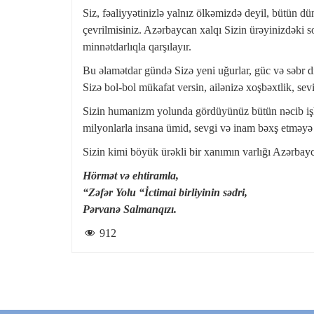
Siz, fəaliyyətinizlə yalnız ölkəmizdə deyil, bütün 
çevrilmisiniz. Azərbaycan xalqı Sizin ürəyinizdəki son
minnətdarlıqla qarşılayır.
Bu əlamətdar gündə Sizə yeni uğurlar, güc və səbr d
Sizə bol-bol mükafat versin, ailənizə xoşbəxtlik, sev
Sizin humanizm yolunda gördüyünüz bütün nəcib işl
milyonlarla insana ümid, sevgi və inam bəxş etməyə
Sizin kimi böyük ürəkli bir xanımın varlığı Azərbay
Hörmət və ehtiramla,
“Zəfər Yolu “İctimai birliyinin sədri,
Pərvanə Salmanqızı.
912