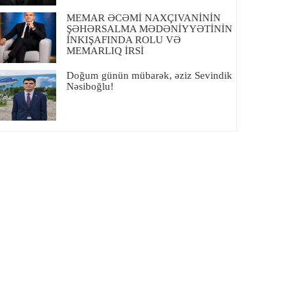
MEMAR ƏCƏMİ NAXÇIVANİNİN
ŞƏHƏRSALMA MƏDƏNİYYƏTİNİN
İNKIŞAFINDA ROLU VƏ
MEMARLIQ İRSİ
Doğum günün mübarək, əziz Sevindik
Nəsiboğlu!