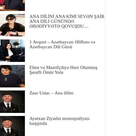
ANA DİLİNİ ANA KİMİ SEVƏN ŞAİR
ANA DİLİ GÜNÜNDƏ
ƏBƏDİYYƏTƏ QOVUŞDU…
1 Avqust – Azərbaycan Əlifbası və
Azərbaycan Dili Günü
Elmə və Maarifçiliyə Həsr Olunmuş
Şərəfli Ömür Yolu
Zaur Ustac – Ana dilim
Ayətxan Ziyadın monoqrafiyası
haqqında