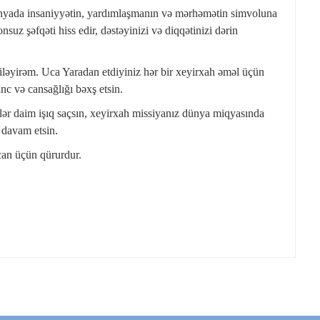
dünyada insaniyyətin, yardımlaşmanın və mərhəmətin simvoluna
suz şəfqəti hiss edir, dəstəyinizi və diqqətinizi dərin
iləyirəm. Uca Yaradan etdiyiniz hər bir xeyirxah əməl üçün
inc və cansağlığı bəxş etsin.
ər daim işıq saçsın, xeyirxah missiyanız dünya miqyasında
 davam etsin.
can üçün qürurdur.