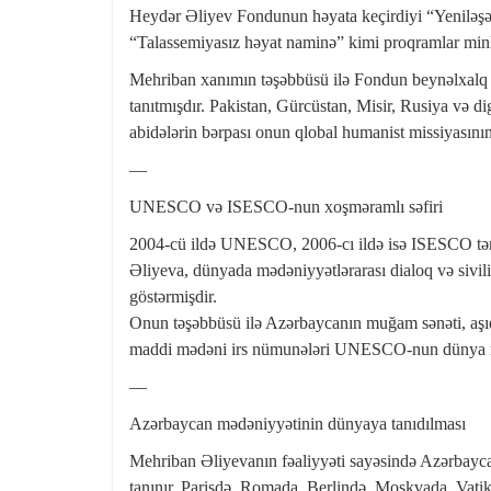
Heydər Əliyev Fondunun həyata keçirdiyi “Yeniləşə
“Talassemiyasız həyat naminə” kimi proqramlar minlə
Mehriban xanımın təşəbbüsü ilə Fondun beynəlxalq
tanıtmışdır. Pakistan, Gürcüstan, Misir, Rusiya və di
abidələrin bərpası onun qlobal humanist missiyasını
—
UNESCO və ISESCO-nun xoşməramlı səfiri
2004-cü ildə UNESCO, 2006-cı ildə isə ISESCO tərə
Əliyeva, dünyada mədəniyyətlərarası dialoq və sivil
göstərmişdir.
Onun təşəbbüsü ilə Azərbaycanın muğam sənəti, aşıq 
maddi mədəni irs nümunələri UNESCO-nun dünya mədə
—
Azərbaycan mədəniyyətinin dünyaya tanıdılması
Mehriban Əliyevanın fəaliyyəti sayəsində Azərbayc
tanınır. Parisdə, Romada, Berlində, Moskvada, Vat