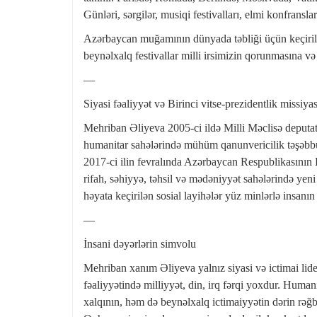
Günləri, sərgilər, musiqi festivalları, elmi konfranslar
Azərbaycan muğamının dünyada təbliği üçün keçir
beynəlxalq festivallar milli irsimizin qorunmasına v
—
Siyasi fəaliyyət və Birinci vitse-prezidentlik missiyas
Mehriban Əliyeva 2005-ci ildə Milli Məclisə deputat 
humanitar sahələrində mühüm qanunvericilik təşəbbü
2017-ci ilin fevralında Azərbaycan Respublikasının Bi
rifah, səhiyyə, təhsil və mədəniyyət sahələrində yeni 
həyata keçirilən sosial layihələr yüz minlərlə insanın
—
İnsani dəyərlərin simvolu
Mehriban xanım Əliyeva yalnız siyasi və ictimai lid
fəaliyyətində milliyyət, din, irq fərqi yoxdur. Hum
xalqının, həm də beynəlxalq ictimaiyyətin dərin rəğb