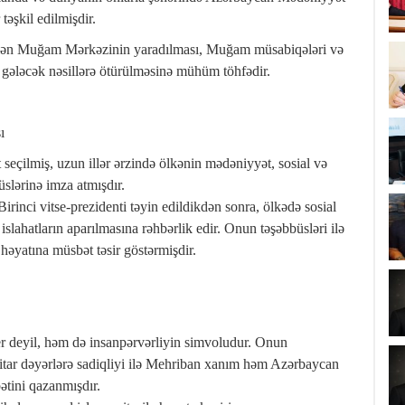
 təşkil edilmişdir.
ilən Muğam Mərkəzinin yaradılması, Muğam müsabiqələri və
ə gələcək nəsillərə ötürülməsinə mühüm töhfədir.
ı
seçilmiş, uzun illər ərzində ölkənin mədəniyyət, sosial və
slərinə imza atmışdır.
rinci vitse-prezidenti təyin edildikdən sonra, ölkədə sosial
islahatların aparılmasına rəhbərlik edir. Onun təşəbbüsləri ilə
 həyatına müsbət təsir göstərmişdir.
er deyil, həm də insanpərvərliyin simvoludur. Onun
anitar dəyərlərə sadiqliyi ilə Mehriban xanım həm Azərbaycan
ətini qazanmışdır.