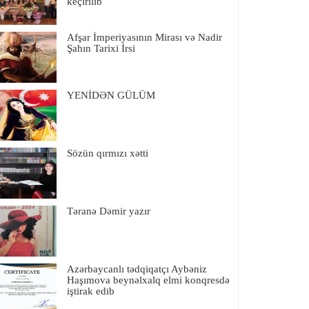
keçirilib
Afşar İmperiyasının Mirası və Nadir
Şahın Tarixi İrsi
YENİDƏN GÜLÜM
Sözün qırmızı xətti
Təranə Dəmir yazır
Azərbaycanlı tədqiqatçı Aybəniz
Haşımova beynəlxalq elmi konqresdə
iştirak edib