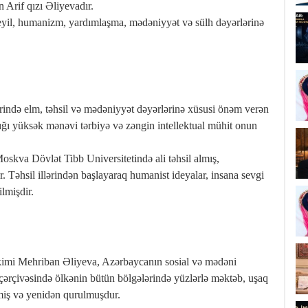
n Arif qızı Əliyevadır.
eyil, humanizm, yardımlaşma, mədəniyyət və sülh dəyərlərinə
ində elm, təhsil və mədəniyyət dəyərlərinə xüsusi önəm verən
ığı yüksək mənəvi tərbiyə və zəngin intellektual mühit onun
oskva Dövlət Tibb Universitetində ali təhsil almış,
r. Təhsil illərindən başlayaraq humanist ideyalar, insana sevgi
lmişdir.
kimi Mehriban Əliyeva, Azərbaycanın sosial və mədəni
 çərçivəsində ölkənin bütün bölgələrində yüzlərlə məktəb, uşaq
lmiş və yenidən qurulmuşdur.