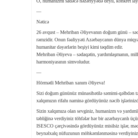
O, humanizmi sadəcə nəzəriyyədə deyil, konkret layihə
—
Nəticə
26 avqust – Mehriban Əliyevanın doğum günü – səd
rəmzidir. Onun fəaliyyəti Azərbaycanın dünya miq
humanitar dəyərlərin beşiyi kimi təqdim edir.
Mehriban Əliyeva – sədaqətin, yardımlaşmanın, milli
harmoniyasının simvoludur.
—
Hörmətli Mehriban xanım Əliyeva!
Sizi doğum gününüz münasibətilə səmimi-qəlbdən təbr
xalqımızın rifahı naminə gördüyünüz nəcib işləriniz
Sizin xalqımıza olan sevginiz, humanizm və yardımla
təbliğinə verdiyiniz töhfələr hər bir azərbaycanl
ISESCO çərçivəsində gördüyünüz misilsiz işlər, məd
beynəlxalq nüfuzunun möhkəmlənməsinə verdiyiniz böy