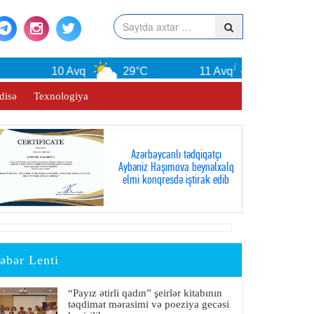
10 Avq
29°C
11 Avq
29°C
disə
Texnologiya
Azərbaycanlı tədqiqatçı
Aybəniz Haşımova beynəlxalq
elmi konqresdə iştirak edib
əbər Lenti
“Payız ətirli qadın” şeirlər kitabının
təqdimat mərasimi və poeziya gecəsi