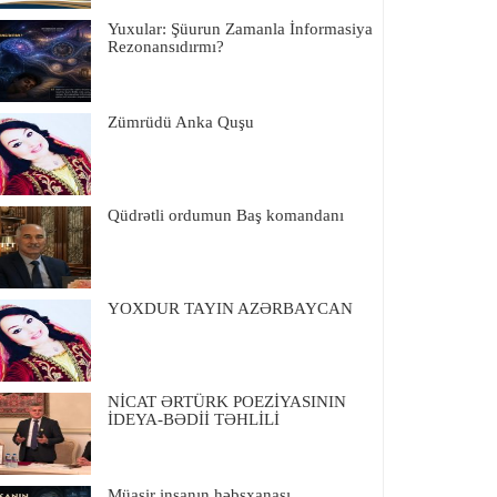
Yuxular: Şüurun Zamanla İnformasiya
Rezonansıdırmı?
Zümrüdü Anka Quşu
Qüdrətli ordumun Baş komandanı
YOXDUR TAYIN AZƏRBAYCAN
NİCAT ƏRTÜRK POEZİYASININ
İDEYA-BƏDİİ TƏHLİLİ
Müasir insanın həbsxanası