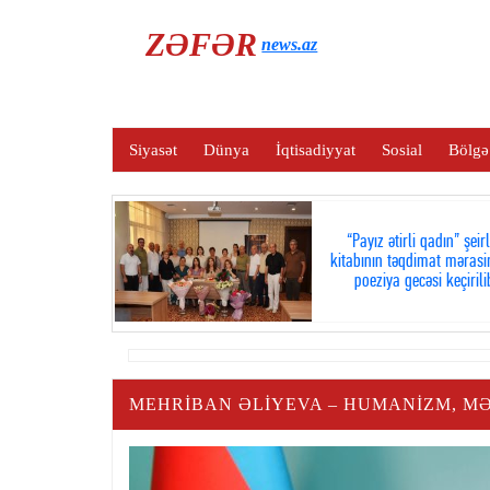
ZƏFƏR
news.az
Siyasət
Dünya
İqtisadiyyat
Sosial
Bölgə
“Payız ətirli qadın” şeir
kitabının təqdimat mərasi
poeziya gecəsi keçirili
MEHRIBAN ƏLIYEVA – HUMANIZM, MƏ