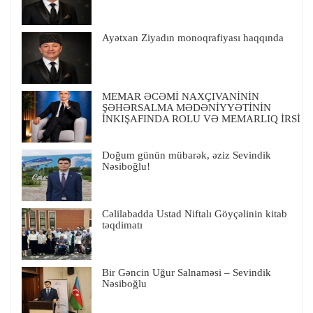
Ayətxan Ziyadın monoqrafiyası haqqında
MEMAR ƏCƏMİ NAXÇIVANİNİN
ŞƏHƏRSALMA MƏDƏNİYYƏTİNİN
İNKIŞAFINDA ROLU VƏ MEMARLIQ İRSİ
Doğum günün mübarək, əziz Sevindik
Nəsiboğlu!
Cəlilabadda Ustad Niftalı Göyçəlinin kitab
təqdimatı
Bir Gəncin Uğur Salnaməsi – Sevindik
Nəsiboğlu