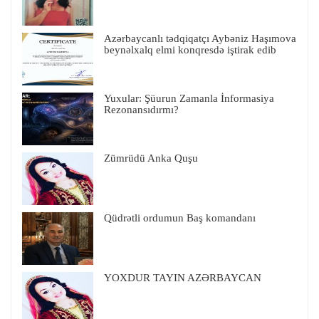
Azərbaycanlı tədqiqatçı Aybəniz Haşımova
beynəlxalq elmi konqresdə iştirak edib
Yuxular: Şüurun Zamanla İnformasiya
Rezonansıdırmı?
Zümrüdü Anka Quşu
Qüdrətli ordumun Baş komandanı
YOXDUR TAYIN AZƏRBAYCAN