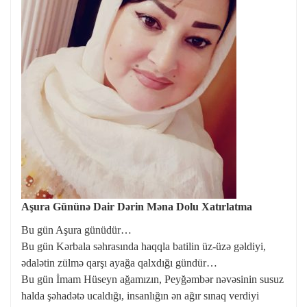
Aşura Gününə Dair Dərin Məna Dolu Xatırlatma
Bu gün Aşura günüdür…
Bu gün Kərbala səhrasında haqqla batilin üz-üzə gəldiyi,
ədalətin zülmə qarşı ayağa qalxdığı gündür…
Bu gün İmam Hüseyn ağamızın, Peyğəmbər nəvəsinin susuz
halda şəhadətə ucaldığı, insanlığın ən ağır sınaq verdiyi