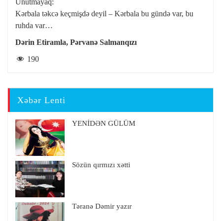
Unutmayaq:
Kərbala təkcə keçmişdə deyil – Kərbala bu gündə var, bu
ruhda var…
Dərin Etiramla, Pərvanə Salmanqızı
190
Xəbər Lenti
YENİDƏN GÜLÜM
Sözün qırmızı xətti
Təranə Dəmir yazır