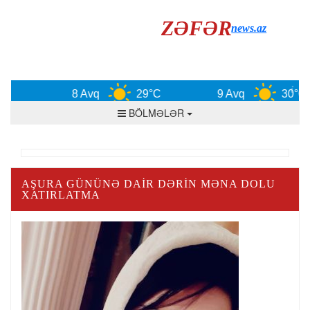
ZƏFƏR
news.az
8 Avq
29°C
9 Avq
30°C
BÖLMƏLƏR
AŞURA GÜNÜNƏ DAIR DƏRIN MƏNA DOLU
XATIRLATMA