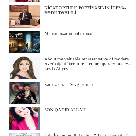
NİCAT ƏRTÜRK POEZİYASININ İDEYA-
BƏDİİ TƏHLİLİ
Müasir insanın həbsxanası
About the valuable representative of modern
Azerbaijani literature – contemporary poetess
Leyla Aliyeva
Zaur Ustac – Sevgi şeirləri
SƏN QADIR ALLAH
Lalə İsmayılın ilk kitabı – “Bəyaz Durnalar”