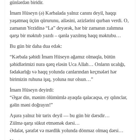
günlərdən biridir.
İmam Hüseyn (ə) Kərbalada yalnız canını deyil, haqqı
yaşatmaq üçün qürurunu, ailəsini, əzizlərini qurban verdi. O,
zamanın Yezidinə “La” deyərək, hər bir zamanın zalımına
qarşı bir məktub yazdı – qanla yazılmış haqq məktubu…
Bu gün bir daha dua edək:
“Kərbala şəhidi İmam Hüseyn ağamız olmaqla, bütün
şəhidlərimizi nura qərq eləsin Uca Allah… Onların ucalığı,
fədakarlığı və haqq yolunda canlarından keçmələri hər
birimizin ruhuna işıq, yoluna nur olsun…”
İmam Hüseyn deyirdi:
“Əgər din, mənim ölümümlə ayaqda qalacaqsa, ey qılınclar,
gəlin məni doğrayın!”
Aşura yalnız bir tarix deyil — bu gün bir dərsdir…
Zülmə qarşı sükut etməmək dərsi…
Ədalət, şərafət və mərdlik yolunda dönməz olmaq dərsi…