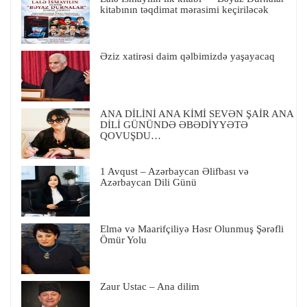
kitabının təqdimat mərasimi keçiriləcək
Əziz xatirəsi daim qəlbimizdə yaşayacaq
ANA DİLİNİ ANA KİMİ SEVƏN ŞAİR ANA
DİLİ GÜNÜNDƏ ƏBƏDİYYƏTƏ
QOVUŞDU…
1 Avqust – Azərbaycan Əlifbası və
Azərbaycan Dili Günü
Elmə və Maarifçiliyə Həsr Olunmuş Şərəfli
Ömür Yolu
Zaur Ustac – Ana dilim