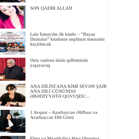
SƏN QADIR ALLAH
Lalə İsmayılın ilk kitabı – “Bəyaz
Durnalar” kitabının təqdimat mərasimi
keçiriləcək
Əziz xatirəsi daim qəlbimizdə
yaşayacaq
ANA DİLİNİ ANA KİMİ SEVƏN ŞAİR
ANA DİLİ GÜNÜNDƏ
ƏBƏDİYYƏTƏ QOVUŞDU…
1 Avqust – Azərbaycan Əlifbası və
Azərbaycan Dili Günü
Elmə və Maarifçiliyə Həsr Olunmuş