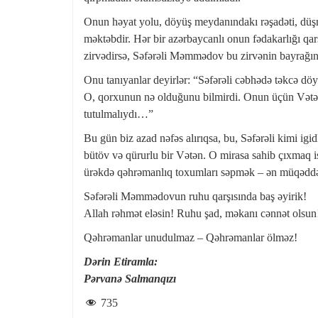
Onun həyat yolu, döyüş meydanındakı rəşadəti, düşmən
məktəbdir. Hər bir azərbaycanlı onun fədakarlığı qar
zirvədirsə, Səfərəli Məmmədov bu zirvənin bayrağını 
Onu tanıyanlar deyirlər: “Səfərəli cəbhədə təkcə döy
O, qorxunun nə olduğunu bilmirdi. Onun üçün Vətə
tutulmalıydı…”
Bu gün biz azad nəfəs alırıqsa, bu, Səfərəli kimi igi
bütöv və qürurlu bir Vətən. O mirasa sahib çıxmaq 
ürəkdə qəhrəmanlıq toxumları səpmək – ən müqəddə
Səfərəli Məmmədovun ruhu qarşısında baş əyirik!
Allah rəhmət eləsin! Ruhu şad, məkanı cənnət olsun
Qəhrəmanlar unudulmaz – Qəhrəmanlar ölməz!
Dərin Etiramla:
Pərvanə Salmanqızı
735