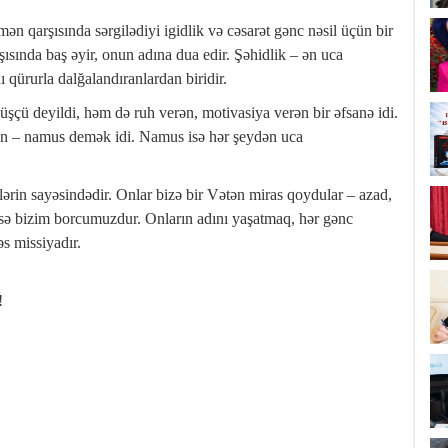
 qarşısında sərgilədiyi igidlik və cəsarət gənc nəsil üçün bir
şısında baş əyir, onun adına dua edir. Şəhidlik – ən uca
qürurla dalğalandıranlardan biridir.
üşçü deyildi, həm də ruh verən, motivasiya verən bir əfsanə idi.
n – namus demək idi. Namus isə hər şeydən uca
dlərin sayəsindədir. Onlar bizə bir Vətən miras qoydular – azad,
isə bizim borcumuzdur. Onların adını yaşatmaq, hər gənc
s missiyadır.
!