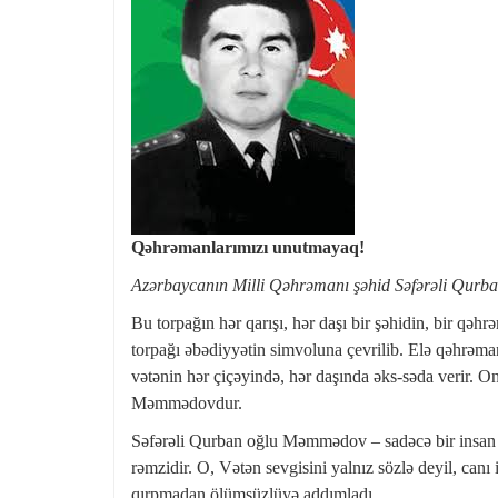
Qəhrəmanlarımızı unutmayaq!
Azərbaycanın Milli Qəhrəmanı şəhid Səfərəli Qur
Bu torpağın hər qarışı, hər daşı bir şəhidin, bir qəh
torpağı əbədiyyətin simvoluna çevrilib. Elə qəhrəmanl
vətənin hər çiçəyində, hər daşında əks-səda verir. O
Məmmədovdur.
Səfərəli Qurban oğlu Məmmədov – sadəcə bir insan yo
rəmzidir. O, Vətən sevgisini yalnız sözlə deyil, canı
qırpmadan ölümsüzlüyə addımladı.