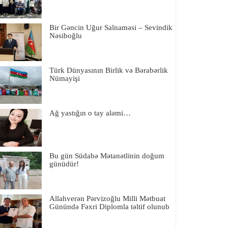
Bir Gəncin Uğur Salnaməsi – Sevindik
Nəsiboğlu
Türk Dünyasının Birlik və Bərabərlik
Nümayişi
Ağ yastığın o tay aləmi…
Bu gün Südabə Mətanətlinin doğum
günüdür!
Allahverən Pərvizoğlu Milli Mətbuat
Günündə Fəxri Diplomla təltif olunub