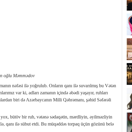
ban oğlu Məmmədov
rəmanın nəfəsi ilə yoğrulub. Onların qanı ilə suvarılmış bu Vətən
arımız var ki, adları zamanın içində əbədi yaşayır, ruhları
nlardan biri də Azərbaycanın Milli Qəhrəmanı, şəhid Səfərəli
x, bütöv bir ruh, vətənə sədaqətin, mərdliyin, əyilməzliyin
 ilə, qanı ilə sübut etdi. Bu müqəddəs torpaq üçün gözünü belə