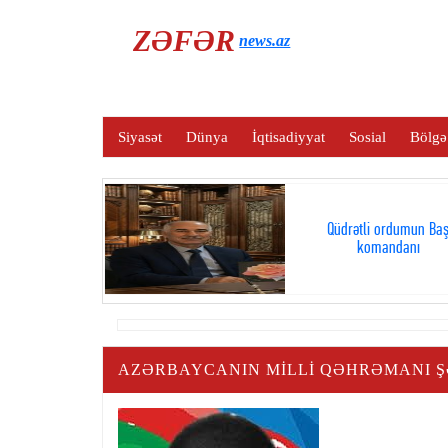
ZƏFƏR
news.az
Siyasət
Dünya
İqtisadiyyat
Sosial
Bölgə
Qüdrətli ordumun Ba
komandanı
AZƏRBAYCANIN MILLI QƏHRƏMANI 