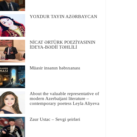
YOXDUR TAYIN AZƏRBAYCAN
NİCAT ƏRTÜRK POEZİYASININ
İDEYA-BƏDİİ TƏHLİLİ
Müasir insanın həbsxanası
About the valuable representative of
modern Azerbaijani literature –
contemporary poetess Leyla Aliyeva
Zaur Ustac – Sevgi şeirləri