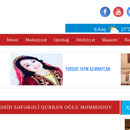
Baku
6 Avq
27°C
İdman
Mədəniyyət
Qarabağ
Ədəbiyyat
Maqazin
Ha
ş
YOXDUR TAYIN AZƏRBAYCAN
ŞƏHID SƏFƏRƏLI QURBAN OĞLU MƏMMƏDOV
X