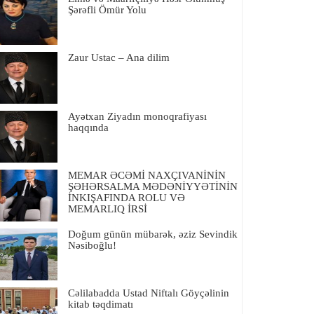
Şərəfli Ömür Yolu
Zaur Ustac – Ana dilim
Ayətxan Ziyadın monoqrafiyası
haqqında
MEMAR ƏCƏMİ NAXÇIVANİNİN
ŞƏHƏRSALMA MƏDƏNİYYƏTİNİN
İNKIŞAFINDA ROLU VƏ
MEMARLIQ İRSİ
Doğum günün mübarək, əziz Sevindik
Nəsiboğlu!
Cəlilabadda Ustad Niftalı Göyçəlinin
kitab təqdimatı