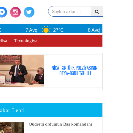
7 Avq
27°C
8 Avq
30°C
disə
Texnologiya
NİCAT ƏRTÜRK POEZİYASININ
İDEYA-BƏDİİ TƏHLİLİ
əbər Lenti
Qüdrətli ordumun Baş komandanı