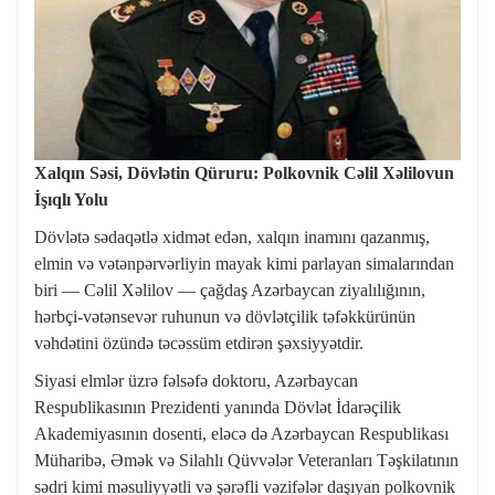
Xalqın Səsi, Dövlətin Qüruru: Polkovnik Cəlil Xəlilovun
İşıqlı Yolu
Dövlətə sədaqətlə xidmət edən, xalqın inamını qazanmış,
elmin və vətənpərvərliyin mayak kimi parlayan simalarından
biri — Cəlil Xəlilov — çağdaş Azərbaycan ziyalılığının,
hərbçi-vətənsevər ruhunun və dövlətçilik təfəkkürünün
vəhdətini özündə təcəssüm etdirən şəxsiyyətdir.
Siyasi elmlər üzrə fəlsəfə doktoru, Azərbaycan
Respublikasının Prezidenti yanında Dövlət İdarəçilik
Akademiyasının dosenti, eləcə də Azərbaycan Respublikası
Müharibə, Əmək və Silahlı Qüvvələr Veteranları Təşkilatının
sədri kimi məsuliyyətli və şərəfli vəzifələr daşıyan polkovnik