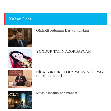
Xəbər Lenti
Qüdrətli ordumun Baş komandanı
YOXDUR TAYIN AZƏRBAYCAN
NİCAT ƏRTÜRK POEZİYASININ İDEYA-
BƏDİİ TƏHLİLİ
Müasir insanın həbsxanası