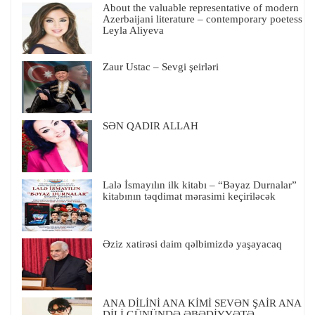
About the valuable representative of modern
Azerbaijani literature – contemporary poetess
Leyla Aliyeva
Zaur Ustac – Sevgi şeirləri
SƏN QADIR ALLAH
Lalə İsmayılın ilk kitabı – “Bəyaz Durnalar”
kitabının təqdimat mərasimi keçiriləcək
Əziz xatirəsi daim qəlbimizdə yaşayacaq
ANA DİLİNİ ANA KİMİ SEVƏN ŞAİR ANA
DİLİ GÜNÜNDƏ ƏBƏDİYYƏTƏ