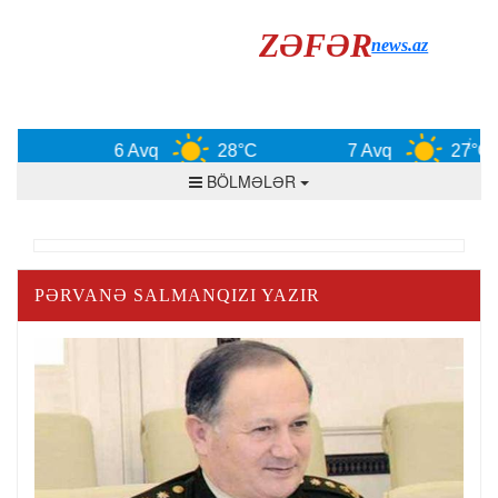
ZƏFƏR
news.az
6 Avq
28°C
7 Avq
27°C
BÖLMƏLƏR
PƏRVANƏ SALMANQIZI YAZIR