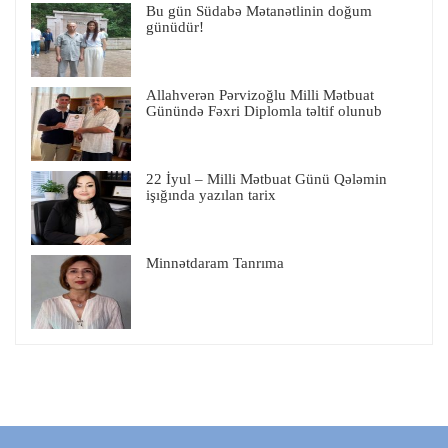
Bu gün Südabə Mətanətlinin doğum
günüdür!
Allahverən Pərvizoğlu Milli Mətbuat
Günündə Fəxri Diplomla təltif olunub
22 İyul – Milli Mətbuat Günü Qələmin
işığında yazılan tarix
Minnətdaram Tanrıma