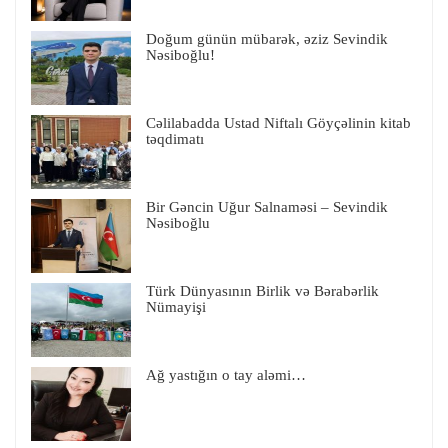
Doğum günün mübarək, əziz Sevindik
Nəsiboğlu!
Cəlilabadda Ustad Niftalı Göyçəlinin kitab
təqdimatı
Bir Gəncin Uğur Salnaməsi – Sevindik
Nəsiboğlu
Türk Dünyasının Birlik və Bərabərlik
Nümayişi
Ağ yastığın o tay aləmi…