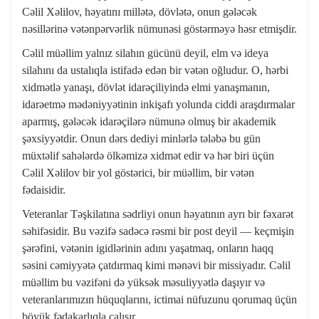
Cəlil Xəlilov, həyatını millətə, dövlətə, onun gələcək
nəsillərinə vətənpərvərlik nümunəsi göstərməyə həsr etmişdir.
Cəlil müəllim yalnız silahın gücünü deyil, elm və ideya
silahını da ustalıqla istifadə edən bir vətən oğludur. O, hərbi
xidmətlə yanaşı, dövlət idarəçiliyində elmi yanaşmanın,
idarəetmə mədəniyyətinin inkişafı yolunda ciddi araşdırmalar
aparmış, gələcək idarəçilərə nümunə olmuş bir akademik
şəxsiyyətdir. Onun dərs dediyi minlərlə tələbə bu gün
müxtəlif sahələrdə ölkəmizə xidmət edir və hər biri üçün
Cəlil Xəlilov bir yol göstərici, bir müəllim, bir vətən
fədaisidir.
Veteranlar Təşkilatına sədrliyi onun həyatının ayrı bir fəxarət
səhifəsidir. Bu vəzifə sadəcə rəsmi bir post deyil — keçmişin
şərəfini, vətənin igidlərinin adını yaşatmaq, onların haqq
səsini cəmiyyətə çatdırmaq kimi mənəvi bir missiyadır. Cəlil
müəllim bu vəzifəni də yüksək məsuliyyətlə daşıyır və
veteranlarımızın hüquqlarını, ictimai nüfuzunu qorumaq üçün
böyük fədakarlıqla çalışır.