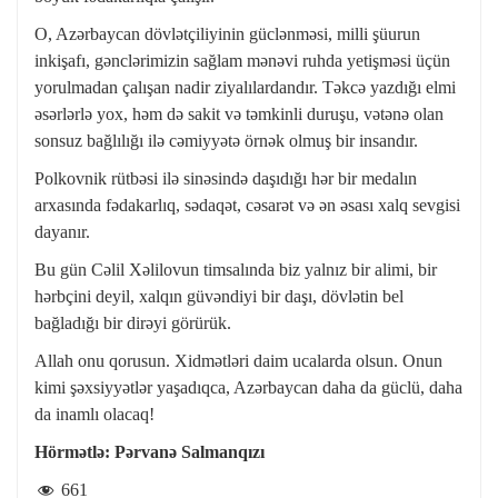
O, Azərbaycan dövlətçiliyinin güclənməsi, milli şüurun
inkişafı, gənclərimizin sağlam mənəvi ruhda yetişməsi üçün
yorulmadan çalışan nadir ziyalılardandır. Təkcə yazdığı elmi
əsərlərlə yox, həm də sakit və təmkinli duruşu, vətənə olan
sonsuz bağlılığı ilə cəmiyyətə örnək olmuş bir insandır.
Polkovnik rütbəsi ilə sinəsində daşıdığı hər bir medalın
arxasında fədakarlıq, sədaqət, cəsarət və ən əsası xalq sevgisi
dayanır.
Bu gün Cəlil Xəlilovun timsalında biz yalnız bir alimi, bir
hərbçini deyil, xalqın güvəndiyi bir daşı, dövlətin bel
bağladığı bir dirəyi görürük.
Allah onu qorusun. Xidmətləri daim ucalarda olsun. Onun
kimi şəxsiyyətlər yaşadıqca, Azərbaycan daha da güclü, daha
da inamlı olacaq!
Hörmətlə: Pərvanə Salmanqızı
661