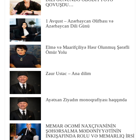
QOVUŞDU…
1 Avqust – Azərbaycan Əlifbası və
Azərbaycan Dili Günü
Elmə və Maarifçiliyə Həsr Olunmuş Şərəfli
Ömür Yolu
Zaur Ustac – Ana dilim
Ayətxan Ziyadın monoqrafiyası haqqında
MEMAR ƏCƏMİ NAXÇIVANİNİN
ŞƏHƏRSALMA MƏDƏNİYYƏTİNİN
İNKIŞAFINDA ROLU VƏ MEMARLIQ İRSİ