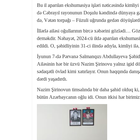
Bu il aparılan ekshumasiya işləri nəticəsində kimliy
də Cəbrayıl rayonunun Doşulu kəndində dünyaya gəl
də, Vətən torpağı – Füzuli uğrunda gedən döyüşlərd
İllərlə ailəsi oğullarının bircə xəbərini gözlədi… 
deməkdir. Nəhayət, 2024-cü ildə aparılan ekshumas
edildi. O, şəhidliyinin 31-ci ilində adıyla, kimliyi ilə,
İyunun 7-də Pərvanə Salmanqızı Abdullayeva Şəhidin
Ailəsinin hər bir üzvü Nazim Şirinovu yalnız igid d
sədaqətli övlad kimi xatırlayır. Onun haqqında danış
dərdi yaşadırdı.
Nazim Şirinovun timsalında bir daha şahid olduq ki,
bütün Azərbaycanın oğlu idi. Onun itkisi hər birimiz