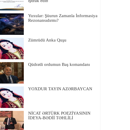
iştirak edib
Yuxular: Şüurun Zamanla İnformasiya
Rezonansıdırmı?
Zümrüdü Anka Quşu
Qüdrətli ordumun Baş komandanı
YOXDUR TAYIN AZƏRBAYCAN
NİCAT ƏRTÜRK POEZİYASININ
İDEYA-BƏDİİ TƏHLİLİ