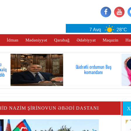
Baku
7 Avq
28°C
İdman
Mədəniyyət
Qarabağ
Ədəbiyyat
Maqazin
Ha
ı
Qüdrətli ordumun Baş
xalq
komandanı
dib
ID NAZIM ŞIRINOVUN ƏBƏDI DASTANI
X