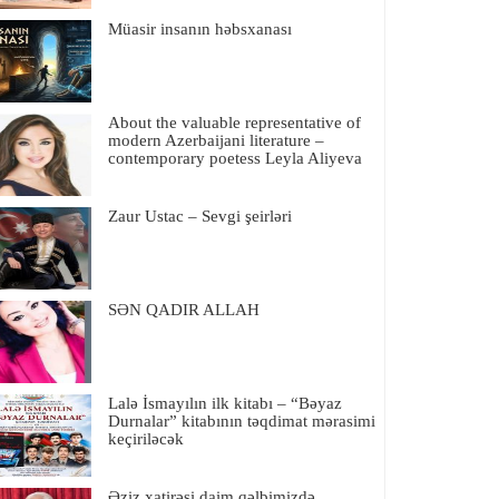
Müasir insanın həbsxanası
About the valuable representative of
modern Azerbaijani literature –
contemporary poetess Leyla Aliyeva
Zaur Ustac – Sevgi şeirləri
SƏN QADIR ALLAH
Lalə İsmayılın ilk kitabı – “Bəyaz
Durnalar” kitabının təqdimat mərasimi
keçiriləcək
Əziz xatirəsi daim qəlbimizdə