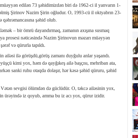
i müəyyən edilən 73 şəhidimizdən biri də 1962-ci il yanvarın 1-
miş Şirinov Nazim Şirin oğludur. O, 1993-cü il oktyabrın 23-
ə qəhrəmancasına şəhid olub.
Gözləmək – bir ömrü dayandırmaq, zamanın axışına susmaq
iya prosesi nəticəsində Nazim Şirinovun məzarı müəyyən
 şərəf və qürurla tapıldı.
 ailəsi ilə görüşdü,görüş zamanı duyğulu anlar yaşandı.
öyüşçü kimi yox, həm də qayğıkeş ailə başçısı, mehriban ata,
arkən sanki ruhu otaqda dolaşır, hər kəsə şəhid qüruru, şəhid
 Vətən sevgisi ölümdən də güclüdür. O, təkcə ailəsinin yox,
in ürəyində iz qoyub, amma bu iz acı yox, qürur izidir.