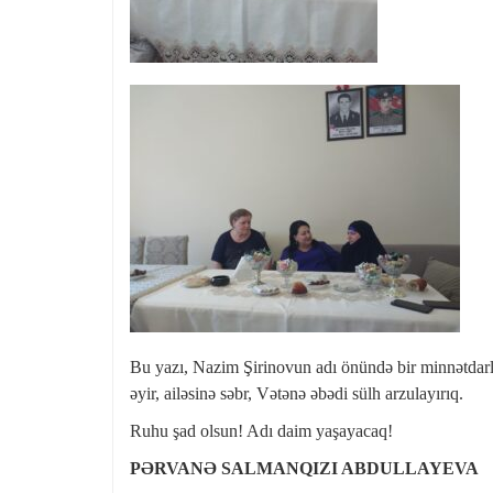
Bu yazı, Nazim Şirinovun adı önündə bir minnətdarl
əyir, ailəsinə səbr, Vətənə əbədi sülh arzulayırıq.
Ruhu şad olsun! Adı daim yaşayacaq!
PƏRVANƏ SALMANQIZI ABDULLAYEVA