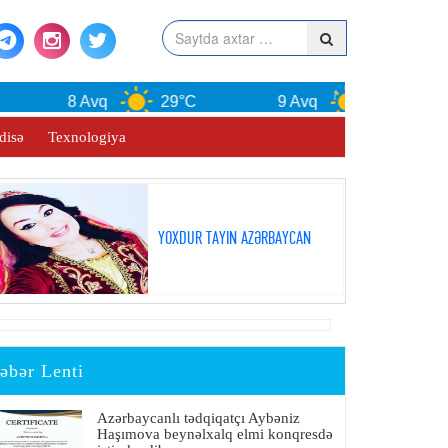
8 Avq
29°C
9 Avq
30°C
disə
Texnologiya
YOXDUR TAYIN AZƏRBAYCAN
əbər Lenti
Azərbaycanlı tədqiqatçı Aybəniz
Haşımova beynəlxalq elmi konqresdə