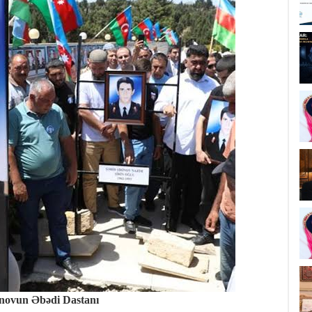
novun Əbədi Dastanı