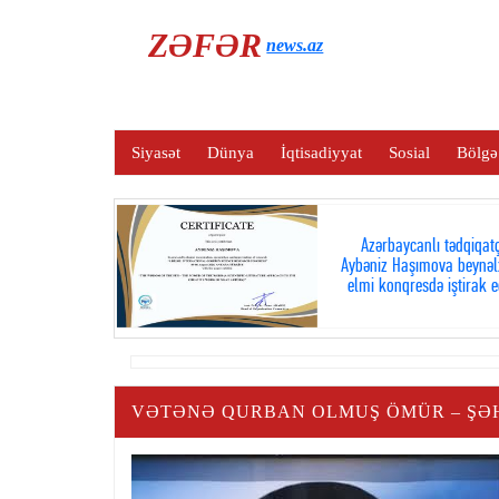
ZƏFƏR
news.az
Siyasət
Dünya
İqtisadiyyat
Sosial
Bölgə
Azərbaycanlı tədqiqatç
Aybəniz Haşımova beynəl
elmi konqresdə iştirak e
VƏTƏNƏ QURBAN OLMUŞ ÖMÜR – ŞƏH