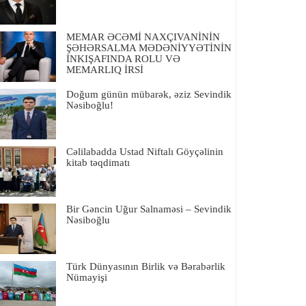
MEMAR ƏCƏMİ NAXÇIVANİNİN
ŞƏHƏRSALMA MƏDƏNİYYƏTİNİN
İNKIŞAFINDA ROLU VƏ
MEMARLIQ İRSİ
Doğum günün mübarək, əziz Sevindik
Nəsiboğlu!
Cəlilabadda Ustad Niftalı Göyçəlinin
kitab təqdimatı
Bir Gəncin Uğur Salnaməsi – Sevindik
Nəsiboğlu
Türk Dünyasının Birlik və Bərabərlik
Nümayişi