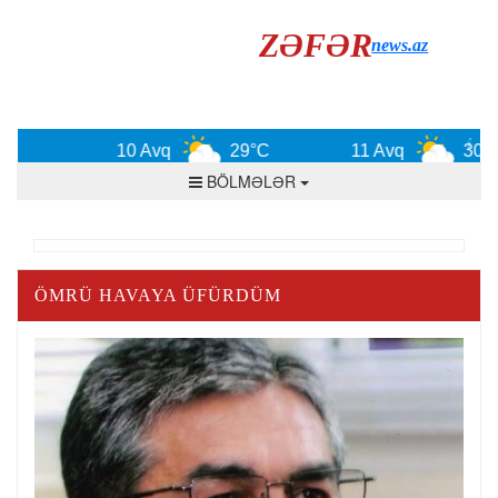
ZƏFƏR
news.az
10 Avq
29°C
11 Avq
30°C
BÖLMƏLƏR
ÖMRÜ HAVAYA ÜFÜRDÜM