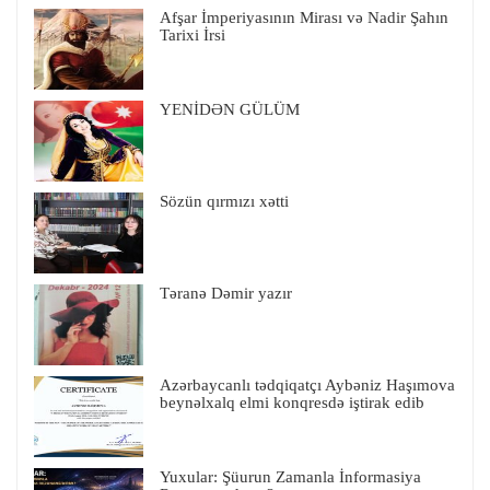
Afşar İmperiyasının Mirası və Nadir Şahın
Tarixi İrsi
YENİDƏN GÜLÜM
Sözün qırmızı xətti
Təranə Dəmir yazır
Azərbaycanlı tədqiqatçı Aybəniz Haşımova
beynəlxalq elmi konqresdə iştirak edib
Yuxular: Şüurun Zamanla İnformasiya