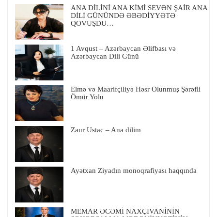
ANA DİLİNİ ANA KİMİ SEVƏN ŞAİR ANA
DİLİ GÜNÜNDƏ ƏBƏDİYYƏTƏ
QOVUŞDU…
1 Avqust – Azərbaycan Əlifbası və
Azərbaycan Dili Günü
Elmə və Maarifçiliyə Həsr Olunmuş Şərəfli
Ömür Yolu
Zaur Ustac – Ana dilim
Ayətxan Ziyadın monoqrafiyası haqqında
MEMAR ƏCƏMİ NAXÇIVANİNİN