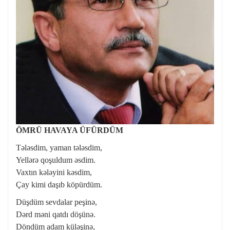
ÖMRÜ HAVAYA ÜFÜRDÜM
Tələsdim, yaman tələsdim,
Yellərə qoşuldum əsdim.
Vaxtın kələyini kəsdim,
Çay kimi daşıb köpürdüm.
Düşdüm sevdalar peşinə,
Dərd məni qatdı döşünə.
Döndüm adam küləşinə,