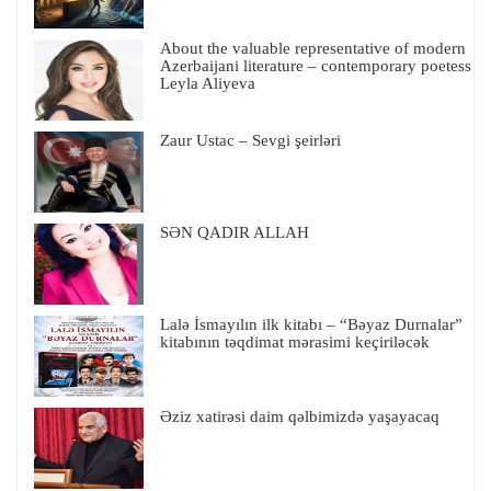
About the valuable representative of modern
Azerbaijani literature – contemporary poetess
Leyla Aliyeva
Zaur Ustac – Sevgi şeirləri
SƏN QADIR ALLAH
Lalə İsmayılın ilk kitabı – “Bəyaz Durnalar”
kitabının təqdimat mərasimi keçiriləcək
Əziz xatirəsi daim qəlbimizdə yaşayacaq