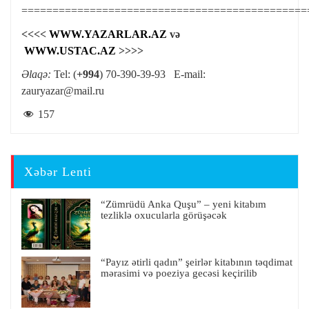
==============================================
<<<<
WWW.YAZARLAR.AZ
və
WWW.USTAC.AZ
>>>>
Əlaqə:
Tel: (
+994
) 70-390-39-93 E-mail:
zauryazar@mail.ru
157
Xəbər Lenti
“Zümrüdü Anka Quşu” – yeni kitabım
tezliklə oxucularla görüşəcək
“Payız ətirli qadın” şeirlər kitabının təqdimat
mərasimi və poeziya gecəsi keçirilib