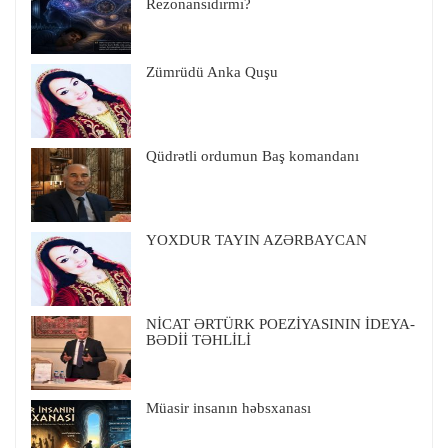
Rezonansıdırmı?
Zümrüdü Anka Quşu
Qüdrətli ordumun Baş komandanı
YOXDUR TAYIN AZƏRBAYCAN
NİCAT ƏRTÜRK POEZİYASININ İDEYA-
BƏDİİ TƏHLİLİ
Müasir insanın həbsxanası