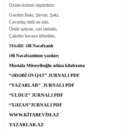
Özüm-özümü süpürdüm.
Gəzdim Bakı, Şirvan, Şəki,
Cavanlıq ötdü an təki.
Ömür qəlyan, can tənbəki,
Çəkdim havaya üfürdüm.
Müəllif:
Əli Nəcəfxanlı
Əli Nəcəfxanlının yazıları
Mustafa Müseyiboğlu adına kitabxana
“ƏDƏBİ OVQAT” JURNALI PDF
“YAZARLAR” JURNALI PDF
“ULDUZ” JURNALI PDF
“XƏZAN”JURNALI PDF
WWW.KİTABEVİM.AZ
YAZARLAR.AZ