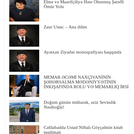
Elmə və Maarifçiliyə Həsr Olunmuş Şərəfli
Ömür Yolu
Zaur Ustac – Ana dilim
Ayətxan Ziyadın monoqrafiyası haqqında
MEMAR ƏCƏMİ NAXÇIVANİNİN
ŞƏHƏRSALMA MƏDƏNİYYƏTİNİN
İNKIŞAFINDA ROLU VƏ MEMARLIQ İRSİ
Doğum günün mübarək, əziz Sevindik
Nəsiboğlu!
Cəlilabadda Ustad Niftalı Göyçəlinin kitab
təqdimatı