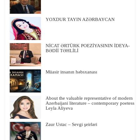
YOXDUR TAYIN AZƏRBAYCAN
NİCAT ƏRTÜRK POEZİYASININ İDEYA-
BƏDİİ TƏHLİLİ
Müasir insanın həbsxanası
About the valuable representative of modern
Azerbaijani literature – contemporary poetess
Leyla Aliyeva
Zaur Ustac – Sevgi şeirləri