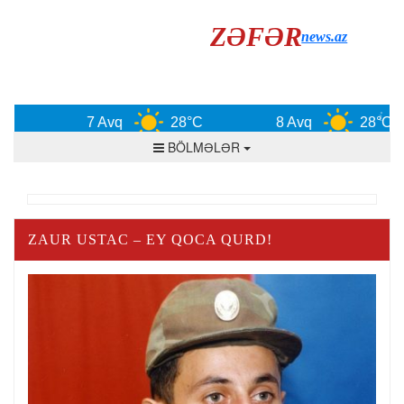
ZƏFƏR
news.az
7 Avq
28°C
8 Avq
28°C
BÖLMƏLƏR
ZAUR USTAC – EY QOCA QURD!