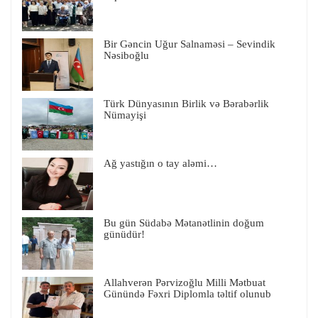
Bir Gəncin Uğur Salnaməsi – Sevindik
Nəsiboğlu
Türk Dünyasının Birlik və Bərabərlik
Nümayişi
Ağ yastığın o tay aləmi…
Bu gün Südabə Mətanətlinin doğum
günüdür!
Allahverən Pərvizoğlu Milli Mətbuat
Günündə Fəxri Diplomla təltif olunub