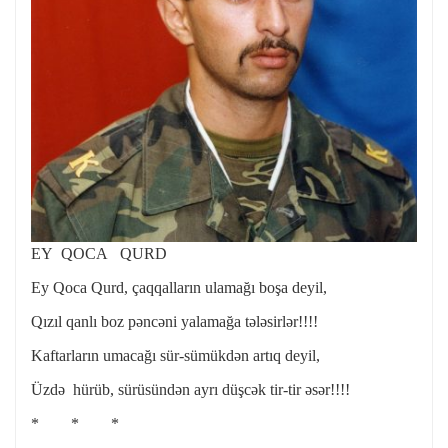
EY QOCA QURD
Ey Qoca Qurd, çaqqalların ulamağı boşa deyil,
Qızıl qanlı boz pəncəni yalamağa tələsirlər!!!!
Kaftarların umacağı sür-sümükdən artıq deyil,
Üzdə hürüb, sürüsündən ayrı düşcək tir-tir əsər!!!!
* * *