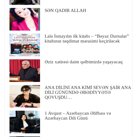
SƏN QADIR ALLAH
Lalə İsmayılın ilk kitabı – “Bəyaz Durnalar”
kitabının təqdimat mərasimi keçiriləcək
Əziz xatirəsi daim qəlbimizdə yaşayacaq
ANA DİLİNİ ANA KİMİ SEVƏN ŞAİR ANA
DİLİ GÜNÜNDƏ ƏBƏDİYYƏTƏ
QOVUŞDU…
1 Avqust – Azərbaycan Əlifbası və
Azərbaycan Dili Günü