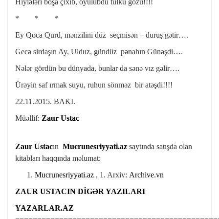
Hiylələri boşa çıxıb, oyulubdu tülkü gözü!!!!
* * *
Ey Qoca Qurd, mənzilini düz seçmisən – duruş gətir….
Gecə sirdaşın Ay, Ulduz, gündüz pənahın Günəşdi….
Nələr gördün bu dünyada, bunlar da sənə vız gəlir….
Ürəyin saf ırmak suyu, ruhun sönməz bir atəşdi!!!!
22.11.2015. BAKI.
Müəllif:
Zaur Ustac
Zaur Ustac
ın
Mucrunesriyyati.az
saytında satışda olan
kitabları haqqında məlumat:
Mucrunesriyyati.az
, 1. Arxiv:
Archive.vn
ZAUR USTACIN DİGƏR YAZILARI
YAZARLAR.AZ