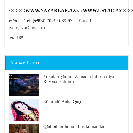
==============================================
<<<<<<
WWW.YAZARLAR.AZ
və
WWW.USTAC.AZ
>>>>
Əlaqə:
Tel: (
+994
) 70-390-39-93 E-mail:
zauryazar@mail.ru
165
Xəbər Lenti
Yuxular: Şüurun Zamanla İnformasiya
Rezonansıdırmı?
Zümrüdü Anka Quşu
Qüdrətli ordumun Baş komandanı