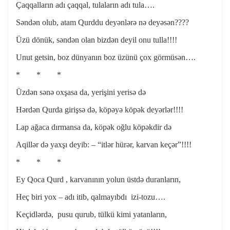
Çaqqalların adı çaqqal, tulaların adı tula….
Səndən olub, atam Qurddu deyənlərə nə deyəsən????
Üzü dönük, səndən olan bizdən deyil onu tulla!!!!
Unut getsin, boz dünyanın boz üzünü çox görmüsən….
* * *
Üzdən sənə oxşasa da, yerişini yerisə də
Hərdən Qurda girişsə də, köpəyə köpək deyərlər!!!!
Lap ağaca dırmansa da, köpək oğlu köpəkdir də
Aqillər də yaxşı deyib: – “itlər hürər, karvan keçər”!!!!
* * *
Ey Qoca Qurd , karvanının yolun üstdə duranların,
Heç biri yox – adı itib, qalmayıbdı izi-tozu….
Keçidlərdə, pusu qurub, tülkü kimi yatanların,