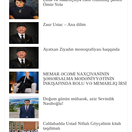
Ömür Yolu
Zaur Ustac – Ana dilim
Ayətxan Ziyadın monoqrafiyası haqqında
MEMAR ƏCƏMİ NAXÇIVANİNİN
ŞƏHƏRSALMA MƏDƏNİYYƏTİNİN
İNKIŞAFINDA ROLU VƏ MEMARLIQ İRSİ
Doğum günün mübarək, əziz Sevindik
Nəsiboğlu!
Cəlilabadda Ustad Niftalı Göyçəlinin kitab
təqdimatı