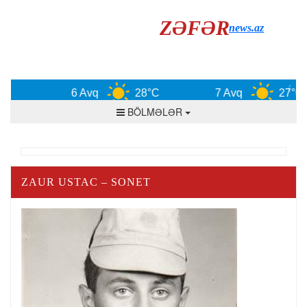
ZƏFƏR
news.az
6 Avq
28°C
7 Avq
27°C
BÖLMƏLƏR
ZAUR USTAC – SONET