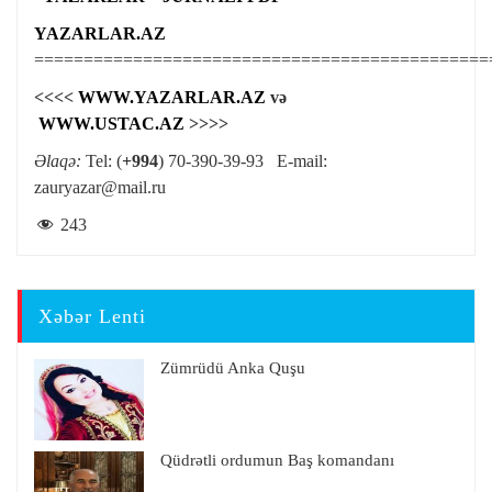
YAZARLAR.AZ
==============================================
<<<<
WWW.YAZARLAR.AZ
və
WWW.USTAC.AZ
>>>>
Əlaqə:
Tel: (
+994
) 70-390-39-93 E-mail:
zauryazar@mail.ru
243
Xəbər Lenti
Zümrüdü Anka Quşu
Qüdrətli ordumun Baş komandanı