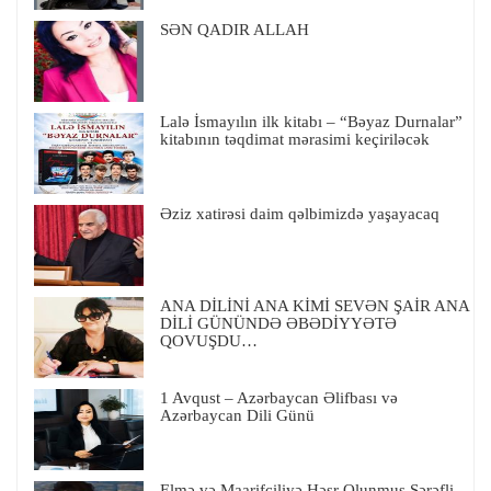
SƏN QADIR ALLAH
Lalə İsmayılın ilk kitabı – “Bəyaz Durnalar”
kitabının təqdimat mərasimi keçiriləcək
Əziz xatirəsi daim qəlbimizdə yaşayacaq
ANA DİLİNİ ANA KİMİ SEVƏN ŞAİR ANA
DİLİ GÜNÜNDƏ ƏBƏDİYYƏTƏ
QOVUŞDU…
1 Avqust – Azərbaycan Əlifbası və
Azərbaycan Dili Günü
Elmə və Maarifçiliyə Həsr Olunmuş Şərəfli