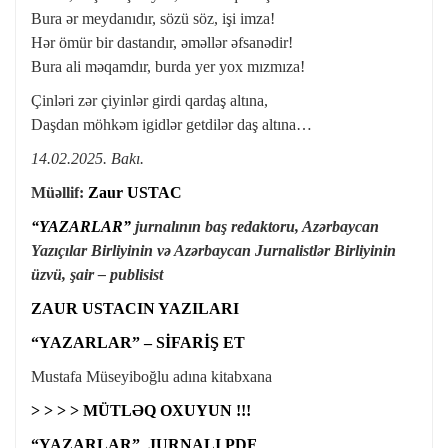
Bura ər meydanıdır, sözü söz, işi imza!
Hər ömür bir dastandır, əməllər əfsanədir!
Bura ali məqamdır, burda yer yox mızmıza!
Çinləri zər çiyinlər girdi qardaş altına,
Daşdan möhkəm igidlər getdilər daş altına…
14.02.2025. Bakı.
Müəllif:
Zaur USTAC
“YAZARLAR”
jurnalının baş redaktoru, Azərbaycan
Yazıçılar Birliyinin və Azərbaycan Jurnalistlər Birliyinin
üzvü, şair – publisist
ZAUR USTACIN YAZILARI
“YAZARLAR” – SİFARİŞ ET
Mustafa Müseyiboğlu adına kitabxana
> > > > MÜTLƏQ OXUYUN !!!
“YAZARLAR” JURNALI PDF