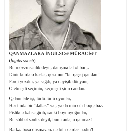
QANMAZLARA İNGİLSCƏ MÜRACİƏT
(
İngilis soneti
)
Bu mövzu sənlik deyil, danışma lal ol barı,.
Dinir burda o kəslər, qorxmur “bir qaşıq qandan”.
Fərqi yoxdur, ya sağdı, ya dəyişib dünyanı,
O etmişdi seçimin, keçmişdi şirin candan.
Qalanı tale işi, türlü-türlü oyunlar,
Hər tində bir “dəllək” var, ya da min cür hoqqabaz.
Pislikdə bəhsə girib, sanki boynuyoğunlar,
Bu söhbət sənlik deyil, bunu anla, a qanmaz!
Bərkə, boşa düşməyən, nə bilir qardaş nədir?!