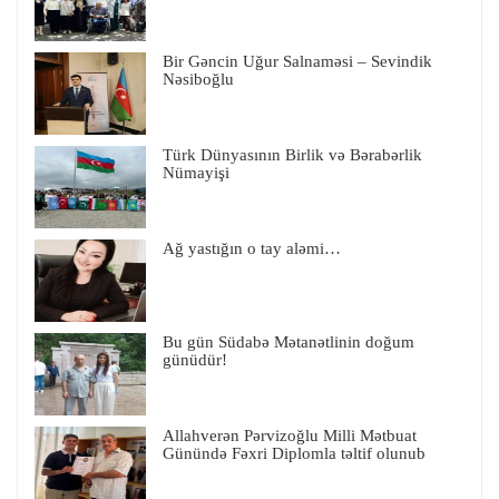
Bir Gəncin Uğur Salnaməsi – Sevindik
Nəsiboğlu
Türk Dünyasının Birlik və Bərabərlik
Nümayişi
Ağ yastığın o tay aləmi…
Bu gün Südabə Mətanətlinin doğum
günüdür!
Allahverən Pərvizoğlu Milli Mətbuat
Günündə Fəxri Diplomla təltif olunub