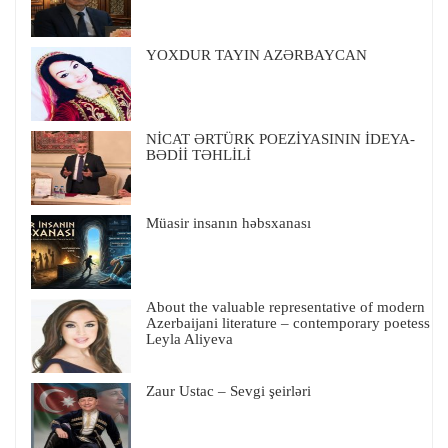
YOXDUR TAYIN AZƏRBAYCAN
NİCAT ƏRTÜRK POEZİYASININ İDEYA-
BƏDİİ TƏHLİLİ
Müasir insanın həbsxanası
About the valuable representative of modern
Azerbaijani literature – contemporary poetess
Leyla Aliyeva
Zaur Ustac – Sevgi şeirləri