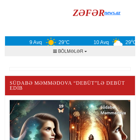
ZƏFƏR
news.az
9 Avq
29°C
10 Avq
29°C
BÖLMƏLƏR
SÜDABƏ MƏMMƏDOVA “DEBÜT”LƏ DEBÜT
EDIB