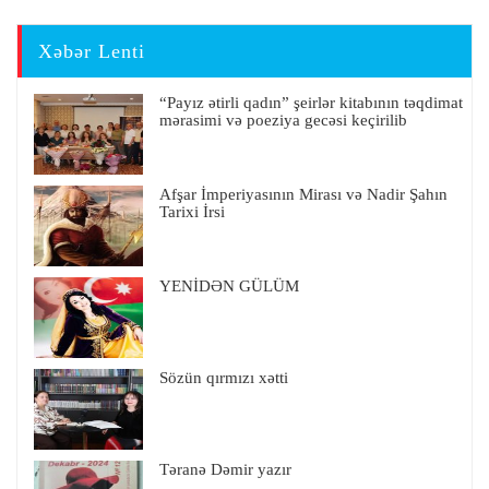
Xəbər Lenti
“Payız ətirli qadın” şeirlər kitabının təqdimat
mərasimi və poeziya gecəsi keçirilib
Afşar İmperiyasının Mirası və Nadir Şahın
Tarixi İrsi
YENİDƏN GÜLÜM
Sözün qırmızı xətti
Təranə Dəmir yazır