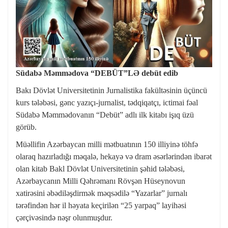
Südabə Məmmədova “DEBÜT”LƏ debüt edib
Bakı Dövlət Universitetinin Jurnalistika fakültəsinin üçüncü
kurs tələbəsi, gənc yazıçı-jurnalist, tədqiqatçı, ictimai fəal
Südabə Məmmədovanın “Debüt” adlı ilk kitabı işıq üzü
görüb.
Müəllifin Azərbaycan milli mətbuatının 150 illiyinə töhfə
olaraq hazırladığı məqalə, hekayə və dram əsərlərindən ibarət
olan kitab Bakl Dövlət Universitetinin şəhid tələbəsi,
Azərbaycanın Milli Qəhrəmanı Rövşən Hüseynovun
xatirəsini əbədiləşdirmək məqsədilə “Yazarlar” jurnalı
tərəfindən hər il həyata keçirilən “25 yarpaq” layihəsi
çərçivəsində nəşr olunmuşdur.