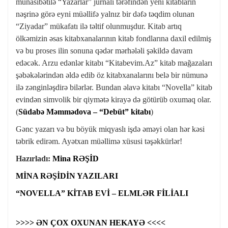
münasibətilə “Yazarlar” jurnalı tərəfindən yeni kitabların
nəşrinə görə eyni müəllifə yalnız bir dəfə təqdim olunan
“Ziyadar” mükafatı ilə təltif olunmuşdur. Kitab artıq
ölkəmizin əsas kitabxanalarının kitab fondlarına daxil edilmiş
və bu proses ilin sonuna qədər mərhələli şəkildə davam
edəcək. Arzu edənlər kitabı “Kitabevim.Az” kitab mağazaları
şəbəkələrindən əldə edib öz kitabxanalarını belə bir nümunə
ilə zənginləşdirə bilərlər. Bundan əlavə kitabı “Novella” kitab
evindən simvolik bir qiymətə kirayə də götürüb oxumaq olar.
(
Südabə Məmmədova – “Debüt” kitabı
)
Gənc yazarı və bu böyük miqyaslı işdə əməyi olan hər kəsi
təbrik edirəm. Ayətxan müəllimə xüsusi təşəkkürlər!
Hazırladı:
Mina RƏŞİD
MİNA RƏŞİDİN YAZILARI
“NOVELLA” KİTAB EVİ – ELMLƏR FİLİALI
>>>> ƏN ÇOX OXUNAN HEKAYƏ <<<<