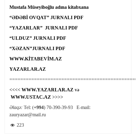
Mustafa Müseyiboğlu adına kitabxana
“ƏDƏBİ OVQAT” JURNALI PDF
“YAZARLAR” JURNALI PDF
“ULDUZ” JURNALI PDF
“XƏZAN”JURNALI PDF
WWW.KİTABEVİM.AZ
YAZARLAR.AZ
==============================================
<<<<
WWW.YAZARLAR.AZ
və
WWW.USTAC.AZ
>>>>
Əlaqə:
Tel: (
+994
) 70-390-39-93 E-mail:
zauryazar@mail.ru
223