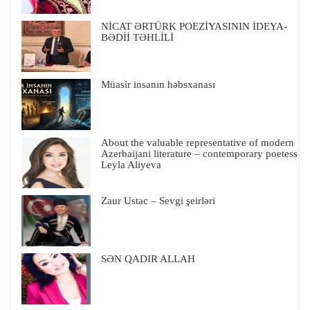
NİCAT ƏRTÜRK POEZİYASININ İDEYA-
BƏDİİ TƏHLİLİ
Müasir insanın həbsxanası
About the valuable representative of modern
Azerbaijani literature – contemporary poetess
Leyla Aliyeva
Zaur Ustac – Sevgi şeirləri
SƏN QADIR ALLAH