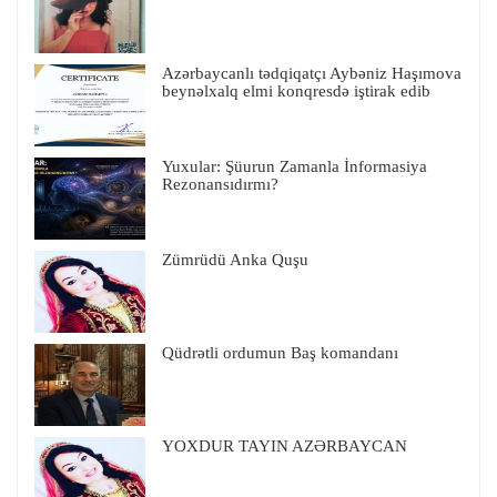
Azərbaycanlı tədqiqatçı Aybəniz Haşımova
beynəlxalq elmi konqresdə iştirak edib
Yuxular: Şüurun Zamanla İnformasiya
Rezonansıdırmı?
Zümrüdü Anka Quşu
Qüdrətli ordumun Baş komandanı
YOXDUR TAYIN AZƏRBAYCAN