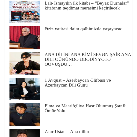
Lalə İsmayılın ilk kitabı – “Bəyaz Durnalar”
kitabının təqdimat mərasimi keçiriləcək
Əziz xatirəsi daim qəlbimizdə yaşayacaq
ANA DİLİNİ ANA KİMİ SEVƏN ŞAİR ANA
DİLİ GÜNÜNDƏ ƏBƏDİYYƏTƏ
QOVUŞDU…
1 Avqust – Azərbaycan Əlifbası və
Azərbaycan Dili Günü
Elmə və Maarifçiliyə Həsr Olunmuş Şərəfli
Ömür Yolu
Zaur Ustac – Ana dilim