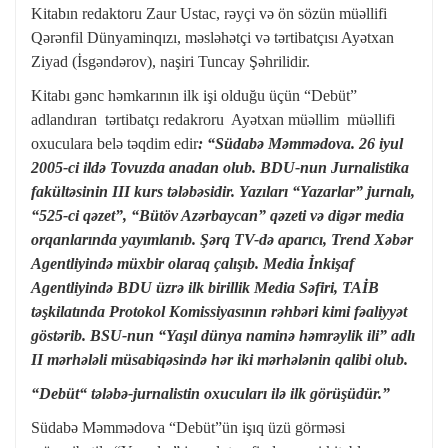
Kitabın redaktoru Zaur Ustac, rəyçi və ön sözün müəllifi
Qərənfil Dünyaminqızı, məsləhətçi və tərtibatçısı Ayətxan
Ziyad (İsgəndərov), naşiri Tuncay Şəhrilidir.
Kitabı gənc həmkarının ilk işi olduğu üçün “Debüt”
adlandıran tərtibatçı redakroru Ayətxan müəllim müəllifi
oxuculara belə təqdim edir
: “
Südabə Məmmədova.
26 iyul
2005-ci ildə Tovuzda anadan olub. BDU-nun Jurnalistika
fakültəsinin III kurs tələbəsidir. Yazıları “Yazarlar” jurnalı,
“525-ci qəzet”, “Bütöv Azərbaycan” qəzeti və digər media
orqanlarında yayımlanıb. Şərq TV-də aparıcı, Trend Xəbər
Agentliyində müxbir olaraq çalışıb. Media İnkişaf
Agentliyində BDU üzrə ilk birillik Media Səfiri, TAİB
təşkilatında Protokol Komissiyasının rəhbəri kimi fəaliyyət
göstərib. BSU-nun “Yaşıl dünya naminə həmrəylik ili” adlı
II mərhələli müsabiqəsində hər iki mərhələnin qalibi olub.
“Debüt
“
tələbə-jurnalistin oxucuları ilə ilk görüşüdür.”
Südabə Məmmədova “Debüt”ün işıq üzü görməsi