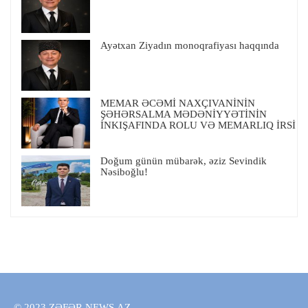
Ayətxan Ziyadın monoqrafiyası haqqında
MEMAR ƏCƏMİ NAXÇIVANİNİN
ŞƏHƏRSALMA MƏDƏNİYYƏTİNİN
İNKIŞAFINDA ROLU VƏ MEMARLIQ İRSİ
Doğum günün mübarək, əziz Sevindik
Nəsiboğlu!
© 2023 ZƏFƏR NEWS.AZ