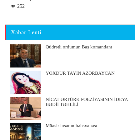
252
Xəbər Lenti
Qüdrətli ordumun Baş komandanı
YOXDUR TAYIN AZƏRBAYCAN
NİCAT ƏRTÜRK POEZİYASININ İDEYA-
BƏDİİ TƏHLİLİ
Müasir insanın həbsxanası