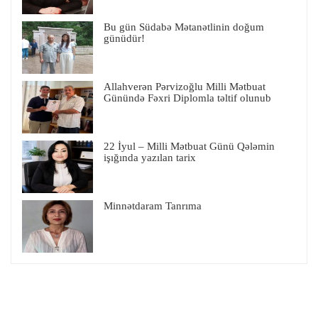
Bu gün Südabə Mətanətlinin doğum
günüdür!
Allahverən Pərvizoğlu Milli Mətbuat
Günündə Fəxri Diplomla təltif olunub
22 İyul – Milli Mətbuat Günü Qələmin
işığında yazılan tarix
Minnətdaram Tanrıma