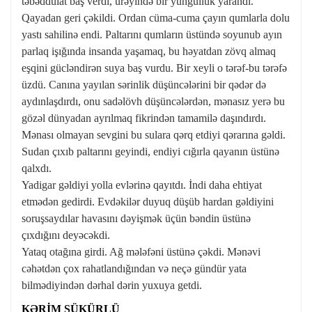
təbəddülat baş verdi, ürəyində bir yüngüllük yarandı.
Qayadan geri çəkildi. Ordan cüma-cuma çayın qumlarla dolu
yastı sahilinə endi. Paltarını qumların üstündə soyunub ayın
parlaq işığında insanda yaşamaq, bu həyatdan zövq almaq
eşqini gücləndirən suya baş vurdu. Bir xeyli o tərəf-bu tərəfə
üzdü. Canına yayılan sərinlik düşüncələrini bir qədər də
aydınlaşdırdı, onu sadəlövh düşüncələrdən, mənasız yerə bu
gözəl dünyadan ayrılmaq fikrindən tamamilə daşındırdı.
Mənası olmayan sevgini bu sulara qərq etdiyi qərarına gəldi.
Sudan çıxıb paltarını geyindi, endiyi cığırla qayanın üstünə
qalxdı.
Yadigar gəldiyi yolla evlərinə qayıtdı. İndi daha ehtiyat
etmədən gedirdi. Evdəkilər duyuq düşüb hardan gəldiyini
soruşsaydılar havasını dəyişmək üçün bəndin üstünə
çıxdığını deyəcəkdi.
Yataq otağına girdi. Ağ mələfəni üstünə çəkdi. Mənəvi
cəhətdən çox rahatlandığından və neçə gündür yata
bilmədiyindən dərhal dərin yuxuya getdi.
KƏRİM ŞÜKÜRLÜ