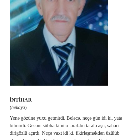
İNTİHAR
(
hekayə
)
Yenə gözünə yuxu getmirdi. Beləcə, neçə gün idi ki, yata
bilmirdi. Gecəni sübhə kimi o tərəf-bu tərəfə aşır, səhəri
dirigözlü açırdı. Neçə vaxt idi ki, fikirləşməkdən üzülüb