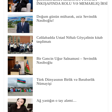
İNKIŞAFINDA ROLU VƏ MEMARLIQ İRSİ
Doğum günün mübarək, əziz Sevindik
Nəsiboğlu!
Cəlilabadda Ustad Niftalı Göyçəlinin kitab
təqdimatı
Bir Gəncin Uğur Salnaməsi – Sevindik
Nəsiboğlu
Türk Dünyasının Birlik və Bərabərlik
Nümayişi
Ağ yastığın o tay aləmi…