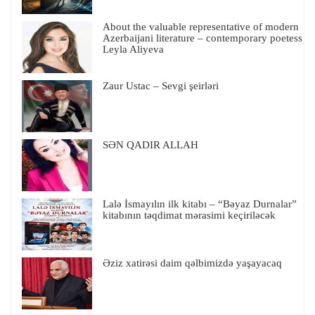
About the valuable representative of modern
Azerbaijani literature – contemporary poetess
Leyla Aliyeva
Zaur Ustac – Sevgi şeirləri
SƏN QADIR ALLAH
Lalə İsmayılın ilk kitabı – “Bəyaz Durnalar”
kitabının təqdimat mərasimi keçiriləcək
Əziz xatirəsi daim qəlbimizdə yaşayacaq