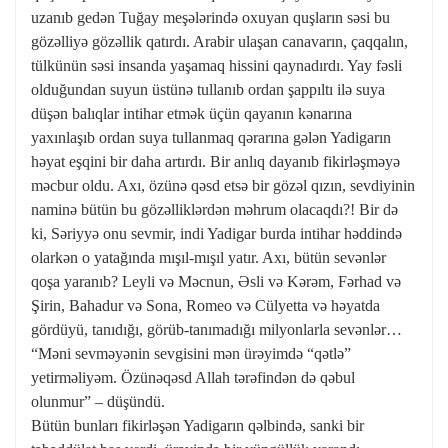
uzanıb gedən Tuğay meşələrində oxuyan quşların səsi bu
gözəlliyə gözəllik qatırdı. Arabir ulaşan canavarın, çaqqalın,
tülkünün səsi insanda yaşamaq hissini qaynadırdı. Yay fəsli
olduğundan suyun üstünə tullanıb ordan şappıltı ilə suya
düşən balıqlar intihar etmək üçün qayanın kənarına
yaxınlaşıb ordan suya tullanmaq qərarına gələn Yadigarın
həyat eşqini bir daha artırdı. Bir anlıq dayanıb fikirləşməyə
məcbur oldu. Axı, özünə qəsd etsə bir gözəl qızın, sevdiyinin
naminə bütün bu gözəlliklərdən məhrum olacaqdı?! Bir də
ki, Səriyyə onu sevmir, indi Yadigar burda intihar həddində
olarkən o yatağında mışıl-mışıl yatır. Axı, bütün sevənlər
qoşa yaranıb? Leyli və Məcnun, Əsli və Kərəm, Fərhad və
Şirin, Bahadur və Sona, Romeo və Cülyetta və həyatda
gördüyü, tanıdığı, görüb-tanımadığı milyonlarla sevənlər…
“Məni sevməyənin sevgisini mən ürəyimdə “qətlə”
yetirməliyəm. Özünəqəsd Allah tərəfindən də qəbul
olunmur” – düşündü.
Bütün bunları fikirləşən Yadigarın qəlbində, sanki bir