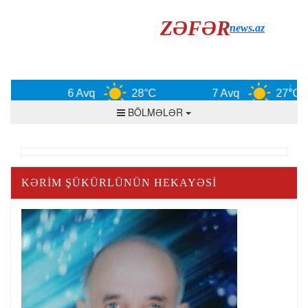
ZƏFƏR
news.az
6 Avq
28°C
7 Avq
27°C
BÖLMƏLƏR
KƏRİM ŞÜKÜRLÜNÜN HEKAYƏSİ