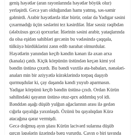
geniş həyətlər (aran rayonlarında həyətlər böyük olur)
yerləşirdi. Gecə yarı olduğundan hamı yatmış, səs-səmir
gəlmirdi. Arabir həyətlərdə itlər hürür, onlar da Yadigar səsini
çıxarmadığı üçün səslərini tez kəsirdilər. İtlər səssiz rəqibdən
(ələlxüsus gecə) qorxurlar. İtlərinin səsini arabir, yataqlarında
da olsa eşidən sahibləri gecənin bu vədəsində çaqqala,
tülküyə hürdüklərini zənn edib narahat olmurdular.
Həyətlərin yanından keçib kəndin kənarı ilə axan arxa
(kanala) çatdı. Kiçik körpünün üstündən keçən kimi yol
bəndin üstünə çıxırdı. Bu bəndi vaxtilə ata-babaları, nənələri-
anaları min bir əziyyətlə kürəklərində torpaq daşıyıb
qurmuşdular ki, çay daşanda kəndi yuyub aparmasın.
Yadigar körpünü keçib bəndin üstünə çıxdı. Ordan Kürün
sahilindəki qayanın üstünə otuz-qırx addımlıq yol idi.
Bənddən aşağı düşüb yulğun ağaclarının arası ilə gedən
cığırla qayalığa yaxınlaşdı. Özünü bu qayalıqdan Kürə
atacağına qərar vermişdi.
Gecə doğmuş ayın şüası Kürün lacivərd sularına düşüb
qırçın ləpələrin üzərində bərq vururdu. Çayın o biri tayında