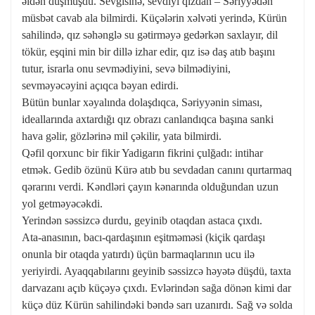
əldən düşmüşdü. Sevgisinə, sevdiyi qızdan – Səriyyədən
müsbət cavab ala bilmirdi. Küçələrin xəlvəti yerində, Kürün
sahilində, qız səhənglə su gətirməyə gedərkən saxlayır, dil
tökür, eşqini min bir dillə izhar edir, qız isə daş atıb başını
tutur, israrla onu sevmədiyini, sevə bilmədiyini,
sevməyəcəyini açıqca bəyan edirdi.
Bütün bunlar xəyalında dolaşdıqca, Səriyyənin siması,
ideallarında axtardığı qız obrazı canlandıqca başına sanki
hava gəlir, gözlərinə mil çəkilir, yata bilmirdi.
Qəfil qorxunc bir fikir Yadigarın fikrini çulğadı: intihar
etmək. Gedib özünü Kürə atıb bu sevdadan canını qurtarmaq
qərarını verdi. Kəndləri çayın kənarında olduğundan uzun
yol getməyəcəkdi.
Yerindən səssizcə durdu, geyinib otaqdan astaca çıxdı.
Ata-anasının, bacı-qardaşının eşitməməsi (kiçik qardaşı
onunla bir otaqda yatırdı) üçün barmaqlarının ucu ilə
yeriyirdi. Ayaqqabılarını geyinib səssizcə həyətə düşdü, taxta
darvazanı açıb küçəyə çıxdı. Evlərindən sağa dönən kimi dar
küçə düz Kürün sahilindəki bəndə sarı uzanırdı. Sağ və solda