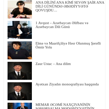
ANA DİLİNİ ANA KİMİ SEVƏN ŞAİR ANA
DİLİ GÜNÜNDƏ ƏBƏDİYYƏTƏ
QOVUŞDU…
1 Avqust – Azərbaycan Əlifbası və
Azərbaycan Dili Günü
Elmə və Maarifçiliyə Həsr Olunmuş Şərəfli
Ömür Yolu
Zaur Ustac – Ana dilim
Ayətxan Ziyadın monoqrafiyası haqqında
MEMAR ƏCƏMİ NAXÇIVANİNİN
ŞƏHƏRSALMA MƏDƏNİYYƏTİNİN