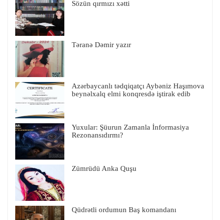
Sözün qırmızı xətti
Təranə Dəmir yazır
Azərbaycanlı tədqiqatçı Aybəniz Haşımova
beynəlxalq elmi konqresdə iştirak edib
Yuxular: Şüurun Zamanla İnformasiya
Rezonansıdırmı?
Zümrüdü Anka Quşu
Qüdrətli ordumun Baş komandanı