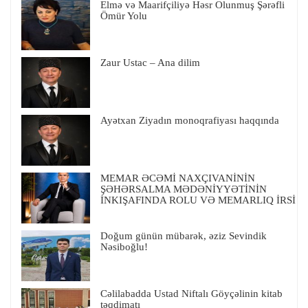
Elmə və Maarifçiliyə Həsr Olunmuş Şərəfli
Ömür Yolu
Zaur Ustac – Ana dilim
Ayətxan Ziyadın monoqrafiyası haqqında
MEMAR ƏCƏMİ NAXÇIVANİNİN
ŞƏHƏRSALMA MƏDƏNİYYƏTİNİN
İNKIŞAFINDA ROLU VƏ MEMARLIQ İRSİ
Doğum günün mübarək, əziz Sevindik
Nəsiboğlu!
Cəlilabadda Ustad Niftalı Göyçəlinin kitab
təqdimatı