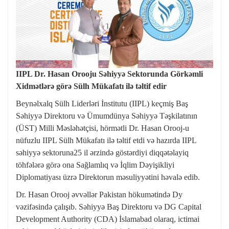
IIPL Dr. Hasan Orooju Səhiyyə Sektorunda Görkəmli
Xidmətlərə görə Sülh Mükafatı ilə təltif edir
Beynəlxalq Sülh Liderləri İnstitutu (IIPL) keçmiş Baş
Səhiyyə Direktoru və Ümumdünya Səhiyyə Təşkilatının
(ÜST) Milli Məsləhətçisi, hörmətli Dr. Hasan Orooj-u
nüfuzlu IIPL Sülh Mükafatı ilə təltif etdi və hazırda IIPL
səhiyyə sektoruna25 il ərzində göstərdiyi diqqətəlayiq
töhfələrə görə ona Sağlamlıq və İqlim Dəyişikliyi
Diplomatiyası üzrə Direktorun məsuliyyətini həvalə edib.
Dr. Hasan Orooj əvvəllər Pakistan hökumətində Dy
vəzifəsində çalışıb. Səhiyyə Baş Direktoru və DG Capital
Development Authority (CDA) İslamabad olaraq, ictimai