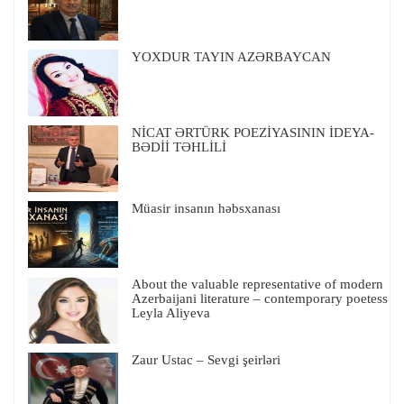
YOXDUR TAYIN AZƏRBAYCAN
NİCAT ƏRTÜRK POEZİYASININ İDEYA-
BƏDİİ TƏHLİLİ
Müasir insanın həbsxanası
About the valuable representative of modern
Azerbaijani literature – contemporary poetess
Leyla Aliyeva
Zaur Ustac – Sevgi şeirləri