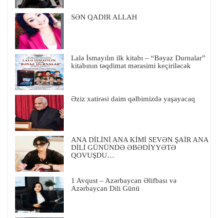
SƏN QADIR ALLAH
Lalə İsmayılın ilk kitabı – “Bəyaz Durnalar”
kitabının təqdimat mərasimi keçiriləcək
Əziz xatirəsi daim qəlbimizdə yaşayacaq
ANA DİLİNİ ANA KİMİ SEVƏN ŞAİR ANA
DİLİ GÜNÜNDƏ ƏBƏDİYYƏTƏ
QOVUŞDU…
1 Avqust – Azərbaycan Əlifbası və
Azərbaycan Dili Günü