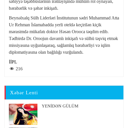
səhiyyə təşəbbüslərinin irəliləyişində mühüm rol oynayan,
bərabərlik və şəhər inkişafı.
Beynəlxalq Sülh Liderləri İnstitutunun sədri Muhammad Atta
Ur Rehman İslamabadda yerli oteldə keçirilən kiçik
mərasimdə mükafatı doktor Həsən Orooca təqdim edib.
Tədbirdə Dr. Oroojun davamlı inkişafı və sülhü təşviq etmək
missiyasına uyğunlaşaraq, sağlamlıq bərabərliyi və iqlim
diplomatiyasına olan bağlılığı vurğulandı.
İİPL
216
Xəbər Lenti
YENİDƏN GÜLÜM