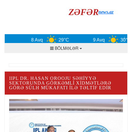
ZƏFƏR
news.az
8 Avq
29°C
9 Avq
30°C
BÖLMƏLƏR
IIPL DR. HASAN OROOJU SƏHIYYƏ
SEKTORUNDA GÖRKƏMLI XIDMƏTLƏRƏ
GÖRƏ SÜLH MÜKAFATI ILƏ TƏLTIF EDIR