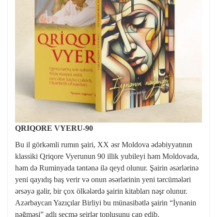
QRIQORE VYERU-90
Bu il görkəmli rumın şairi, XX əsr Moldova ədəbiyyatının
klassiki Qriqore Vyerunun 90 illik yubileyi həm Moldovada,
həm də Ruminyada təntənə ilə qeyd olunur. Şairin əsərlərinə
yeni qayıdış baş verir və onun əsərlərinin yeni tərcümələri
ərsəyə gəlir, bir çox ölkələrdə şairin kitabları nəşr olunur.
Azərbaycan Yazıçılar Birliyi bu münasibətlə şairin “İynənin
nəğməsi” adlı seçmə şeirlər toplusunu çap edib.