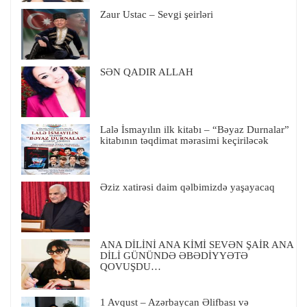
Zaur Ustac – Sevgi şeirləri
SƏN QADIR ALLAH
Lalə İsmayılın ilk kitabı – “Bəyaz Durnalar”
kitabının təqdimat mərasimi keçiriləcək
Əziz xatirəsi daim qəlbimizdə yaşayacaq
ANA DİLİNİ ANA KİMİ SEVƏN ŞAİR ANA
DİLİ GÜNÜNDƏ ƏBƏDİYYƏTƏ
QOVUŞDU…
1 Avqust – Azərbaycan Əlifbası və