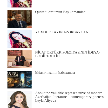
Qüdrətli ordumun Baş komandanı
YOXDUR TAYIN AZƏRBAYCAN
NİCAT ƏRTÜRK POEZİYASININ İDEYA-
BƏDİİ TƏHLİLİ
Müasir insanın həbsxanası
About the valuable representative of modern
Azerbaijani literature – contemporary poetess
Leyla Aliyeva