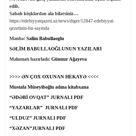
edib.
Sabah köşklərdən ala bilərsiniz…
https://edebiyyatqazeti.az/news/diger/12847-edebiyyat-
qezetinin-bu-sayinda
Mənbə:
Salim Babullaoglu
SƏLİM BABULLAOĞLUNUN YAZILARI
Məlumatı hazırladı:
Günnur Ağayeva
>>>> ƏN ÇOX OXUNAN HEKAYƏ <<<<
Mustafa Müseyiboğlu adına kitabxana
“ƏDƏBİ OVQAT” JURNALI PDF
“YAZARLAR” JURNALI PDF
“ULDUZ” JURNALI PDF
“XƏZAN”JURNALI PDF