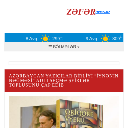
ZƏFƏR
news.az
8 Avq
29°C
9 Avq
30°C
BÖLMƏLƏR
AZƏRBAYCAN YAZIÇILAR BIRLIYI “İYNƏNIN
NƏĞMƏSI” ADLI SEÇMƏ ŞEIRLƏR
TOPLUSUNU ÇAP EDIB