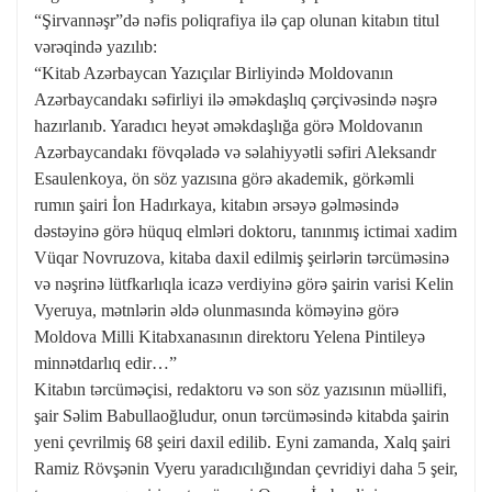
“Şirvannəşr”də nəfis poliqrafiya ilə çap olunan kitabın titul
vərəqində yazılıb:
“Kitab Azərbaycan Yazıçılar Birliyində Moldovanın
Azərbaycandakı səfirliyi ilə əməkdaşlıq çərçivəsində nəşrə
hazırlanıb. Yaradıcı heyət əməkdaşlığa görə Moldovanın
Azərbaycandakı fövqəladə və səlahiyyətli səfiri Aleksandr
Esaulenkoya, ön söz yazısına görə akademik, görkəmli
rumın şairi İon Hadırkaya, kitabın ərsəyə gəlməsində
dəstəyinə görə hüquq elmləri doktoru, tanınmış ictimai xadim
Vüqar Novruzova, kitaba daxil edilmiş şeirlərin tərcüməsinə
və nəşrinə lütfkarlıqla icazə verdiyinə görə şairin varisi Kelin
Vyeruya, mətnlərin əldə olunmasında köməyinə görə
Moldova Milli Kitabxanasının direktoru Yelena Pintileyə
minnətdarlıq edir…”
Kitabın tərcüməçisi, redaktoru və son söz yazısının müəllifi,
şair Səlim Babullaoğludur, onun tərcüməsində kitabda şairin
yeni çevrilmiş 68 şeiri daxil edilib. Eyni zamanda, Xalq şairi
Ramiz Rövşənin Vyeru yaradıcılığından çevridiyi daha 5 şeir,