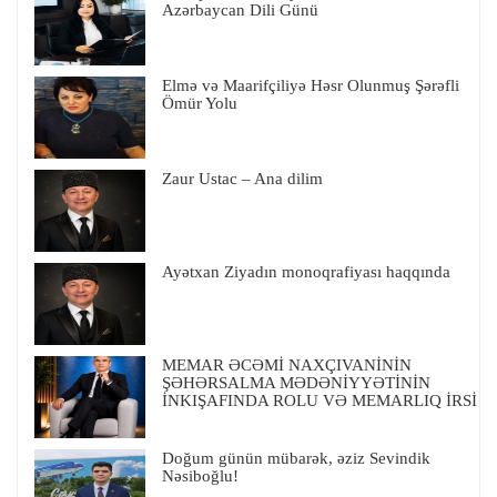
Azərbaycan Dili Günü
Elmə və Maarifçiliyə Həsr Olunmuş Şərəfli
Ömür Yolu
Zaur Ustac – Ana dilim
Ayətxan Ziyadın monoqrafiyası haqqında
MEMAR ƏCƏMİ NAXÇIVANİNİN
ŞƏHƏRSALMA MƏDƏNİYYƏTİNİN
İNKIŞAFINDA ROLU VƏ MEMARLIQ İRSİ
Doğum günün mübarək, əziz Sevindik
Nəsiboğlu!