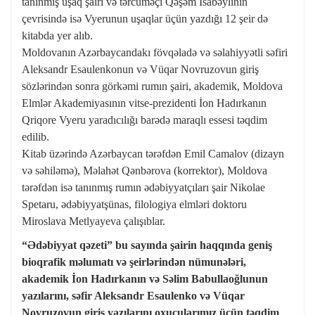
tanınmış uşaq şairi və tərcüməçi Qəşəm İsabəylinin
çevrisində isə Vyerunun uşaqlar üçün yazdığı 12 şeir də
kitabda yer alıb.
Moldovanın Azərbaycandakı fövqəladə və səlahiyyətli səfiri
Aleksandr Esaulenkonun və Vüqar Novruzovun giriş
sözlərindən sonra görkəmi rumın şairi, akademik, Moldova
Elmlər Akademiyasının vitse-prezidenti İon Hadırkanın
Qriqore Vyeru yaradıcılığı barədə maraqlı essesi təqdim
edilib.
Kitab üzərində Azərbaycan tərəfdən Emil Camalov (dizayn
və səhiləmə), Məlahət Qənbərova (korrektor), Moldova
tərəfdən isə tanınmış rumın ədəbiyyatçıları şair Nikolae
Spetaru, ədəbiyyatşünas, filologiya elmləri doktoru
Miroslava Metlyayeva çalışıblar.
“Ədəbiyyat qəzeti” bu sayında şairin haqqında geniş
bioqrafik məlumatı və şeirlərindən nümunələri,
akademik İon Hadırkanın və Səlim Babullaoğlunun
yazılarını, səfir Aleksandr Esaulenko və Vüqar
Novruzovun giriş yazılarını oxucularımız üçün təqdim