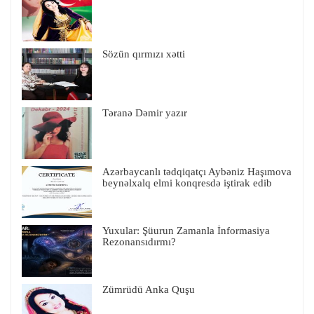
Sözün qırmızı xətti
Təranə Dəmir yazır
Azərbaycanlı tədqiqatçı Aybəniz Haşımova
beynəlxalq elmi konqresdə iştirak edib
Yuxular: Şüurun Zamanla İnformasiya
Rezonansıdırmı?
Zümrüdü Anka Quşu