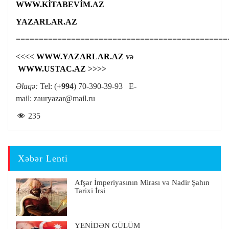
WWW.KİTABEVİM.AZ
YAZARLAR.AZ
==============================================
<<<<
WWW.YAZARLAR.AZ
və
WWW.USTAC.AZ
>>>>
Əlaqə:
Tel: (
+994
) 70-390-39-93 E-
mail:
zauryazar@mail.ru
235
Xəbər Lenti
Afşar İmperiyasının Mirası və Nadir Şahın
Tarixi İrsi
YENİDƏN GÜLÜM