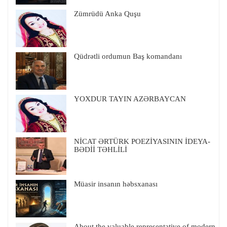
Zümrüdü Anka Quşu
Qüdrətli ordumun Baş komandanı
YOXDUR TAYIN AZƏRBAYCAN
NİCAT ƏRTÜRK POEZİYASININ İDEYA-
BƏDİİ TƏHLİLİ
Müasir insanın həbsxanası
About the valuable representative of modern