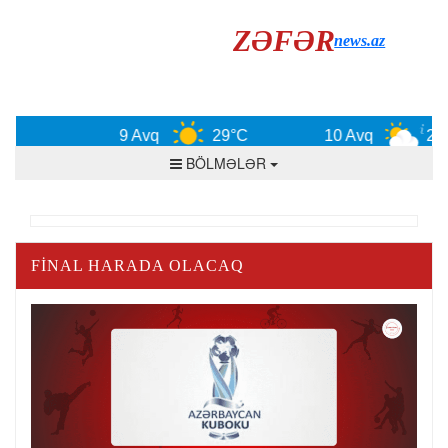
ZƏFƏR
news.az
9 Avq
29°C
10 Avq
29°
BÖLMƏLƏR
FINAL HARADA OLACAQ