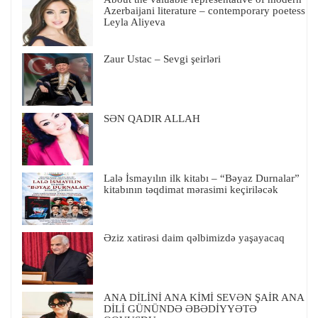
Azerbaijani literature – contemporary poetess
Leyla Aliyeva
Zaur Ustac – Sevgi şeirləri
SƏN QADIR ALLAH
Lalə İsmayılın ilk kitabı – “Bəyaz Durnalar”
kitabının təqdimat mərasimi keçiriləcək
Əziz xatirəsi daim qəlbimizdə yaşayacaq
ANA DİLİNİ ANA KİMİ SEVƏN ŞAİR ANA
DİLİ GÜNÜNDƏ ƏBƏDİYYƏTƏ