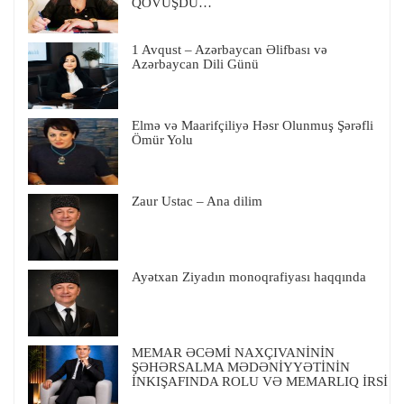
QOVUŞDU…
1 Avqust – Azərbaycan Əlifbası və
Azərbaycan Dili Günü
Elmə və Maarifçiliyə Həsr Olunmuş Şərəfli
Ömür Yolu
Zaur Ustac – Ana dilim
Ayətxan Ziyadın monoqrafiyası haqqında
MEMAR ƏCƏMİ NAXÇIVANİNİN
ŞƏHƏRSALMA MƏDƏNİYYƏTİNİN
İNKIŞAFINDA ROLU VƏ MEMARLIQ İRSİ