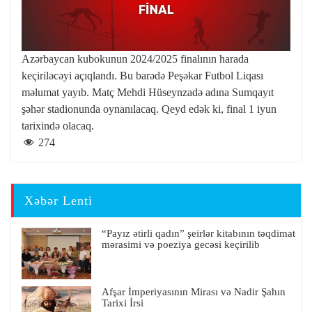
Azərbaycan kubokunun 2024/2025 finalının harada
keçiriləcəyi açıqlandı. Bu barədə Peşəkar Futbol Liqası
məlumat yayıb. Matç Mehdi Hüseynzadə adına Sumqayıt
şəhər stadionunda oynanılacaq. Qeyd edək ki, final 1 iyun
tarixində olacaq.
274
Xəbər Lenti
“Payız ətirli qadın” şeirlər kitabının təqdimat
mərasimi və poeziya gecəsi keçirilib
Afşar İmperiyasının Mirası və Nadir Şahın
Tarixi İrsi