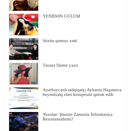
YENİDƏN GÜLÜM
Sözün qırmızı xətti
Təranə Dəmir yazır
Azərbaycanlı tədqiqatçı Aybəniz Haşımova
beynəlxalq elmi konqresdə iştirak edib
Yuxular: Şüurun Zamanla İnformasiya
Rezonansıdırmı?