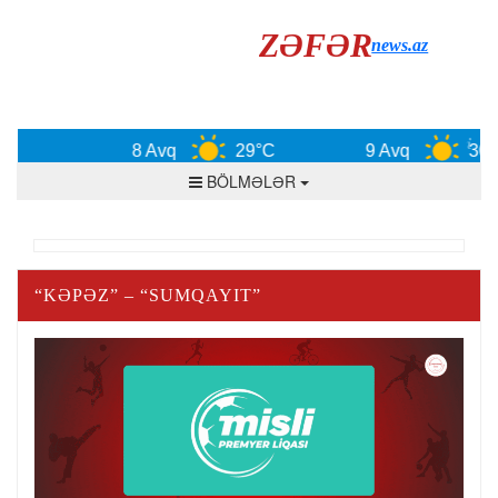
ZƏFƏR
news.az
8 Avq
29°C
9 Avq
30°C
BÖLMƏLƏR
“KƏPƏZ” – “SUMQAYIT”