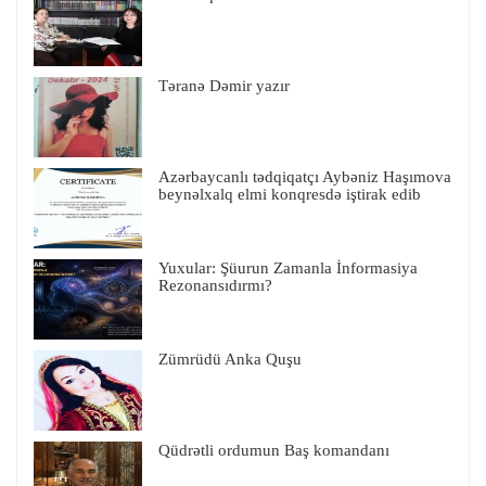
Təranə Dəmir yazır
Azərbaycanlı tədqiqatçı Aybəniz Haşımova
beynəlxalq elmi konqresdə iştirak edib
Yuxular: Şüurun Zamanla İnformasiya
Rezonansıdırmı?
Zümrüdü Anka Quşu
Qüdrətli ordumun Baş komandanı