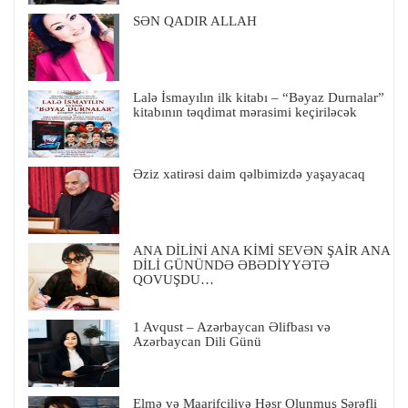
SƏN QADIR ALLAH
Lalə İsmayılın ilk kitabı – “Bəyaz Durnalar”
kitabının təqdimat mərasimi keçiriləcək
Əziz xatirəsi daim qəlbimizdə yaşayacaq
ANA DİLİNİ ANA KİMİ SEVƏN ŞAİR ANA
DİLİ GÜNÜNDƏ ƏBƏDİYYƏTƏ
QOVUŞDU…
1 Avqust – Azərbaycan Əlifbası və
Azərbaycan Dili Günü
Elmə və Maarifçiliyə Həsr Olunmuş Şərəfli