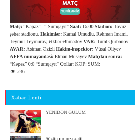
Matç:
“Kəpəz” –“ Sumqayıt”
Saat:
16:00
Stadion:
Tovuz
şəhər stadionu.
Hakimlər:
Kamal Umudlu, Rəhman İmami,
Teymur Teymurov, Əkbər Əhmədov
VAR:
Tural Qurbanov
AVAR:
Asiman Əzizli
Hakim-inspektor:
Vüsal Əliyev
AFFA nümayəndəsi:
Elman Musayev
Matçdan sonra:
“Kəpəz” 0:0 “Sumqayıt” Qollar: KƏP: SUM:
236
Xəbər Lenti
YENİDƏN GÜLÜM
Sözün qırmızı xətti