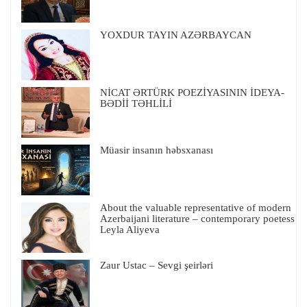
YOXDUR TAYIN AZƏRBAYCAN
NİCAT ƏRTÜRK POEZİYASININ İDEYA-
BƏDİİ TƏHLİLİ
Müasir insanın həbsxanası
About the valuable representative of modern
Azerbaijani literature – contemporary poetess
Leyla Aliyeva
Zaur Ustac – Sevgi şeirləri