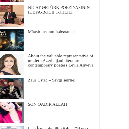
NİCAT ƏRTÜRK POEZİYASININ
İDEYA-BƏDİİ TƏHLİLİ
Müasir insanın həbsxanası
About the valuable representative of
modern Azerbaijani literature –
contemporary poetess Leyla Aliyeva
Zaur Ustac – Sevgi şeirləri
SƏN QADIR ALLAH
Lalə İsmayılın ilk kitabı – “Bəyaz