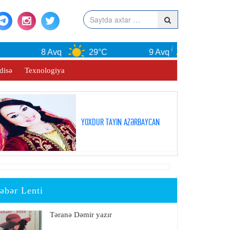
8 Avq
29°C
9 Avq
30°C
disə
Texnologiya
YOXDUR TAYIN AZƏRBAYCAN
əbər Lenti
Təranə Dəmir yazır