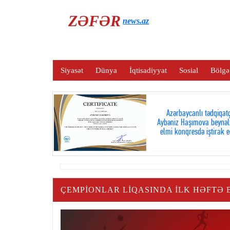
ZƏFƏR
news.az
Siyasət
Dünya
İqtisadiyyat
Sosial
Bölgə
Azərbaycanlı tədqiqatç
Aybəniz Haşımova beynəl
elmi konqresdə iştirak e
ÇEMPIONLAR LIQASINDA ILK HƏFTƏ B