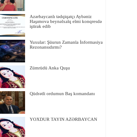
Azərbaycanlı tədqiqatçı Aybəniz
Haşımova beynəlxalq elmi konqresdə
iştirak edib
Yuxular: Şüurun Zamanla İnformasiya
Rezonansıdırmı?
Zümrüdü Anka Quşu
Qüdrətli ordumun Baş komandanı
YOXDUR TAYIN AZƏRBAYCAN