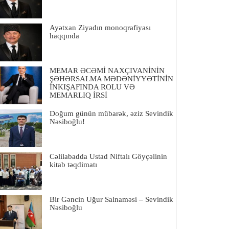
Ayətxan Ziyadın monoqrafiyası
haqqında
MEMAR ƏCƏMİ NAXÇIVANİNİN
ŞƏHƏRSALMA MƏDƏNİYYƏTİNİN
İNKIŞAFINDA ROLU VƏ
MEMARLIQ İRSİ
Doğum günün mübarək, əziz Sevindik
Nəsiboğlu!
Cəlilabadda Ustad Niftalı Göyçəlinin
kitab təqdimatı
Bir Gəncin Uğur Salnaməsi – Sevindik
Nəsiboğlu