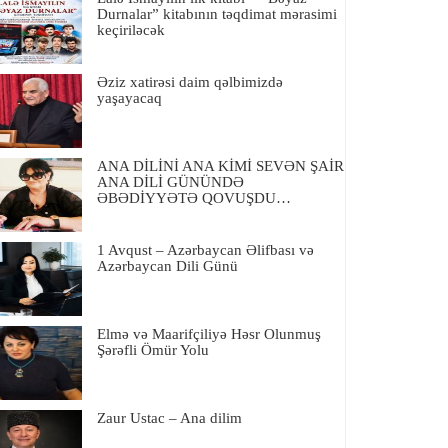
Durnalar” kitabının təqdimat mərasimi
keçiriləcək
Əziz xatirəsi daim qəlbimizdə
yaşayacaq
ANA DİLİNİ ANA KİMİ SEVƏN ŞAİR
ANA DİLİ GÜNÜNDƏ
ƏBƏDİYYƏTƏ QOVUŞDU…
1 Avqust – Azərbaycan Əlifbası və
Azərbaycan Dili Günü
Elmə və Maarifçiliyə Həsr Olunmuş
Şərəfli Ömür Yolu
Zaur Ustac – Ana dilim