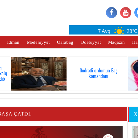
Baku
7 Avq
28°C
İdman
Mədəniyyət
Qarabağ
Ədəbiyyat
Maqazin
Ha
ı
Qüdrətli ordumun Baş
xalq
komandanı
dib
AŞA ÇATDI.
X