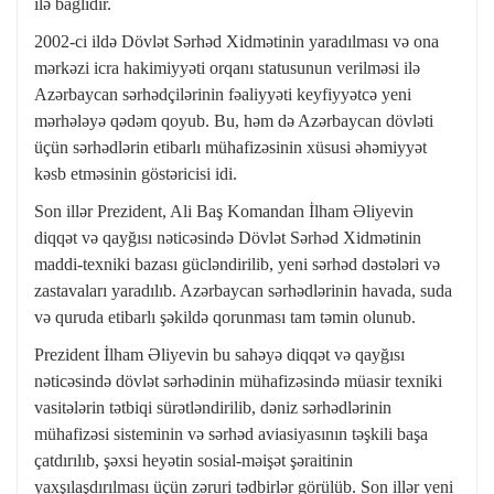
ilə bağlıdır.
2002-ci ildə Dövlət Sərhəd Xidmətinin yaradılması və ona
mərkəzi icra hakimiyyəti orqanı statusunun verilməsi ilə
Azərbaycan sərhədçilərinin fəaliyyəti keyfiyyətcə yeni
mərhələyə qədəm qoyub. Bu, həm də Azərbaycan dövləti
üçün sərhədlərin etibarlı mühafizəsinin xüsusi əhəmiyyət
kəsb etməsinin göstəricisi idi.
Son illər Prezident, Ali Baş Komandan İlham Əliyevin
diqqət və qayğısı nəticəsində Dövlət Sərhəd Xidmətinin
maddi-texniki bazası gücləndirilib, yeni sərhəd dəstələri və
zastavaları yaradılıb. Azərbaycan sərhədlərinin havada, suda
və quruda etibarlı şəkildə qorunması tam təmin olunub.
Prezident İlham Əliyevin bu sahəyə diqqət və qayğısı
nəticəsində dövlət sərhədinin mühafizəsində müasir texniki
vasitələrin tətbiqi sürətləndirilib, dəniz sərhədlərinin
mühafizəsi sisteminin və sərhəd aviasiyasının təşkili başa
çatdırılıb, şəxsi heyətin sosial-məişət şəraitinin
yaxşılaşdırılması üçün zəruri tədbirlər görülüb. Son illər yeni