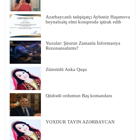
Azərbaycanlı tədqiqatçı Aybəniz Haşımova
beynəlxalq elmi konqresdə iştirak edib
Yuxular: Şüurun Zamanla İnformasiya
Rezonansıdırmı?
Zümrüdü Anka Quşu
Qüdrətli ordumun Baş komandanı
YOXDUR TAYIN AZƏRBAYCAN