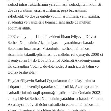
sərhəd infrastrukturlarının yaradılması, sərhədçilərin xidməti-
döyüş şəraitinin yaxşılaşdırılması, peşə bacarığının,
səfərbərlik və döyüş qabiliyyətinin artırılması, yeni texnika,
avadanlıq və vasitələrlə təminatı sahəsində də mühüm
addımlar atılıb.
2007-ci il iyunun 12-də Prezident İlham Əliyevin Dövlət
Sərhəd Xidmətinin Akademiyasının yaradılması barədə
Sərəncam imzalaması Vətənimizin sərhəd mühafizəsi
sisteminin təkmilləşdirilməsində mühüm rol oynayıb. 2008-ci
il sentyabrın 14-də Dövlət Sərhəd Xidməti Akademiyasının
ilk kursantları Vətənə, dövlətə sədaqət andı içərək təlim və
tədrisə başlayıblar.
Heydər Əliyevin Sərhəd Qoşunlarının formalaşdırılması
istiqamətində verdiyi qərarlar sübut etdi ki, Azərbaycan öz
sərhədlərini müstəqil qorumağa qadirdir. Ulu Öndərin 2002-
ci ildə Dövlət Sərhəd Xidmətinin yaradılması barədə Fərmanı
Azərbaycan dövləti üçün sərhədlərin etibarlı mühafizəsinin
xüsusi əhəmiyyət daşıdığını bir daha nümayiş etdirib.