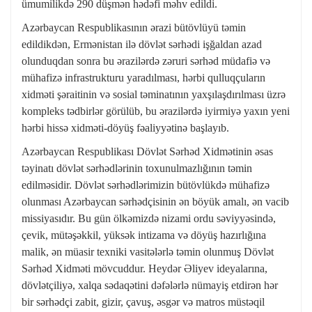
ümumilikdə 290 düşmən hədəfi məhv edildi.
Azərbaycan Respublikasının ərazi bütövlüyü təmin
edildikdən, Ermənistan ilə dövlət sərhədi işğaldan azad
olunduqdan sonra bu ərazilərdə zəruri sərhəd müdafiə və
mühafizə infrastrukturu yaradılması, hərbi qulluqçuların
xidməti şəraitinin və sosial təminatının yaxşılaşdırılması üzrə
kompleks tədbirlər görülüb, bu ərazilərdə iyirmiyə yaxın yeni
hərbi hissə xidməti-döyüş fəaliyyətinə başlayıb.
Azərbaycan Respublikası Dövlət Sərhəd Xidmətinin əsas
təyinatı dövlət sərhədlərinin toxunulmazlığının təmin
edilməsidir. Dövlət sərhədlərimizin bütövlükdə mühafizə
olunması Azərbaycan sərhədçisinin ən böyük amalı, ən vacib
missiyasıdır. Bu gün ölkəmizdə nizami ordu səviyyəsində,
çevik, mütəşəkkil, yüksək intizama və döyüş hazırlığına
malik, ən müasir texniki vasitələrlə təmin olunmuş Dövlət
Sərhəd Xidməti mövcuddur. Heydər Əliyev ideyalarına,
dövlətçiliyə, xalqa sədaqətini dəfələrlə nümayiş etdirən hər
bir sərhədçi zabit, gizir, çavuş, əsgər və matros müstəqil