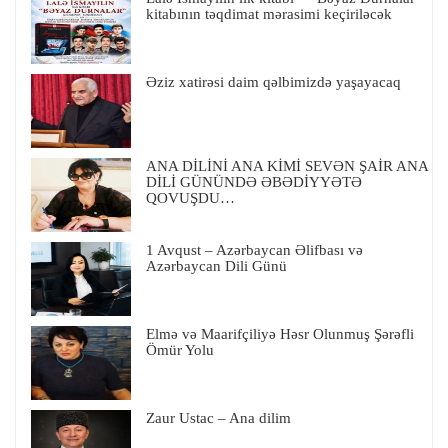
kitabının təqdimat mərasimi keçiriləcək
Əziz xatirəsi daim qəlbimizdə yaşayacaq
ANA DİLİNİ ANA KİMİ SEVƏN ŞAİR ANA
DİLİ GÜNÜNDƏ ƏBƏDİYYƏTƏ
QOVUŞDU…
1 Avqust – Azərbaycan Əlifbası və
Azərbaycan Dili Günü
Elmə və Maarifçiliyə Həsr Olunmuş Şərəfli
Ömür Yolu
Zaur Ustac – Ana dilim