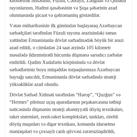
kilometrlik hissəsinin, Füzuli, Cəbrayıl, Zəngilan və Qubadlı
rayonlarının, Hadrut qəsəbəsinin və Şuşa şəhərinin azad
olunmasında şücaət və qəhrəmanlıq göstərdilər.
Vətən müharibəsinin ilk günündən başlayaraq Azərbaycan
sərhədçiləri tərəfindən Füzuli rayonu ərazisindəki təmas
xəttindən Ermənistanla dövlət sərhədinədək böyük bir ərazi
azad edildi, o cümlədən 24 saat ərzində 105 kilometr
məsafədə ildırımsürətli hücumla düşmənə sarsıdıcı zərbələr
endirildi. Qədim Xudafərin körpüsündə və dövlət
sərhədlərimiz boyu müqəddəs torpaqlarımıza Azərbaycan
bayrağı sancıldı, Ermənistanla dövlət sərhədində strateji
yüksəkliklər azad olundu.
Dövlət Sərhəd Xidməti tərəfindən “Harop”, “Quzğun” və
“Hermes” pilotsuz uçuş aparatlarının peşəkarcasına tətbiqi
nəticəsində düşmənin strateji əhəmiyyətli döyüş texnikaları,
raket sistemləri, zenit-raket kompleksləri, tankları, zirehli
döyüş maşınları və digər texnikası, komanda idarəetmə
məntəqələri və çoxsaylı canlı qüvvəsi zərərsizləşdirildi,