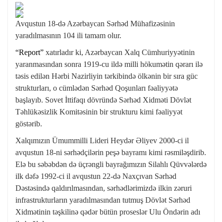
Avqustun 18-də Azərbaycan Sərhəd Mühafizəsinin
yaradılmasının 104 ili tamam olur.
“Report”
xatırladır ki, Azərbaycan Xalq Cümhuriyyətinin
yaranmasından sonra 1919-cu ildə milli hökumətin qərarı ilə
təsis edilən Hərbi Nazirliyin tərkibində ölkənin bir sıra güc
strukturları, o cümlədən Sərhəd Qoşunları fəaliyyətə
başlayıb. Sovet İttifaqı dövründə Sərhəd Xidməti Dövlət
Təhlükəsizlik Komitəsinin bir strukturu kimi fəaliyyət
göstərib.
Xalqımızın Ümummilli Lideri Heydər Əliyev 2000-ci il
avqustun 18-ni sərhədçilərin peşə bayramı kimi rəsmiləşdirib.
Elə bu səbəbdən də üçrəngli bayrağımızın Silahlı Qüvvələrdə
ilk dəfə 1992-ci il avqustun 22-də Naxçıvan Sərhəd
Dəstəsində qaldırılmasından, sərhədlərimizdə ilkin zəruri
infrastrukturların yaradılmasından tutmuş Dövlət Sərhəd
Xidmətinin təşkilinə qədər bütün proseslər Ulu Öndərin adı