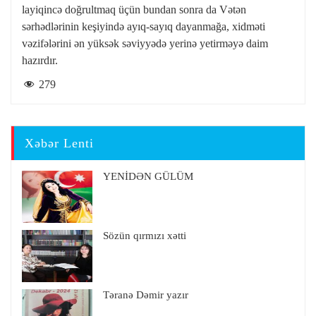
layiqincə doğrultmaq üçün bundan sonra da Vətən
sərhədlərinin keşiyində ayıq-sayıq dayanmağa, xidməti
vəzifələrini ən yüksək səviyyədə yerinə yetirməyə daim
hazırdır.
279
Xəbər Lenti
YENİDƏN GÜLÜM
Sözün qırmızı xətti
Təranə Dəmir yazır