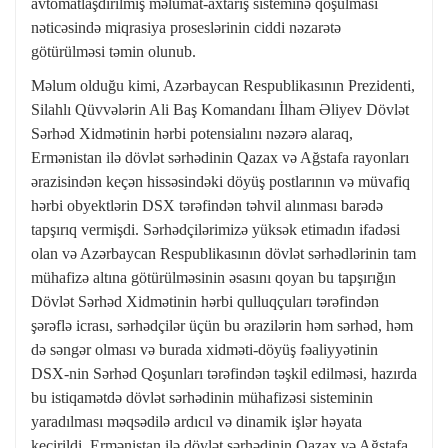
avtomatlaşdırılmış məlumat-axtarış sisteminə qoşulması
nəticəsində miqrasiya proseslərinin ciddi nəzarətə
götürülməsi təmin olunub.
Məlum olduğu kimi, Azərbaycan Respublikasının Prezidenti,
Silahlı Qüvvələrin Ali Baş Komandanı İlham Əliyev Dövlət
Sərhəd Xidmətinin hərbi potensialını nəzərə alaraq,
Ermənistan ilə dövlət sərhədinin Qazax və Ağstafa rayonları
ərazisindən keçən hissəsindəki döyüş postlarının və müvafiq
hərbi obyektlərin DSX tərəfindən təhvil alınması barədə
tapşırıq vermişdi. Sərhədçilərimizə yüksək etimadın ifadəsi
olan və Azərbaycan Respublikasının dövlət sərhədlərinin tam
mühafizə altına götürülməsinin əsasını qoyan bu tapşırığın
Dövlət Sərhəd Xidmətinin hərbi qulluqçuları tərəfindən
şərəflə icrası, sərhədçilər üçün bu ərazilərin həm sərhəd, həm
də səngər olması və burada xidməti-döyüş fəaliyyətinin
DSX-nin Sərhəd Qoşunları tərəfindən təşkil edilməsi, hazırda
bu istiqamətdə dövlət sərhədinin mühafizəsi sisteminin
yaradılması məqsədilə ardıcıl və dinamik işlər həyata
keçirildi. Ermənistan ilə dövlət sərhədinin Qazax və Ağstafa