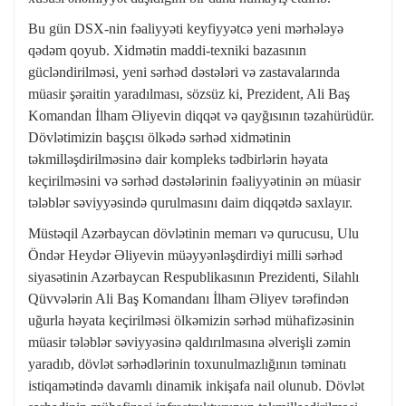
Bu gün DSX-nin fəaliyyəti keyfiyyətcə yeni mərhələyə
qədəm qoyub. Xidmətin maddi-texniki bazasının
gücləndirilməsi, yeni sərhəd dəstələri və zastavalarında
müasir şəraitin yaradılması, sözsüz ki, Prezident, Ali Baş
Komandan İlham Əliyevin diqqət və qayğısının təzahürüdür.
Dövlətimizin başçısı ölkədə sərhəd xidmətinin
təkmilləşdirilməsinə dair kompleks tədbirlərin həyata
keçirilməsini və sərhəd dəstələrinin fəaliyyətinin ən müasir
tələblər səviyyəsində qurulmasını daim diqqətdə saxlayır.
Müstəqil Azərbaycan dövlətinin memarı və qurucusu, Ulu
Öndər Heydər Əliyevin müəyyənləşdirdiyi milli sərhəd
siyasətinin Azərbaycan Respublikasının Prezidenti, Silahlı
Qüvvələrin Ali Baş Komandanı İlham Əliyev tərəfindən
uğurla həyata keçirilməsi ölkəmizin sərhəd mühafizəsinin
müasir tələblər səviyyəsinə qaldırılmasına əlverişli zəmin
yaradıb, dövlət sərhədlərinin toxunulmazlığının təminatı
istiqamətində davamlı dinamik inkişafa nail olunub. Dövlət