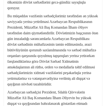
ölkəmizin dövlət sərhədlərini gecə-gündüz sayıqlıqla
qoruyur.
Bu müqəddəs vəzifənin sərhədçilərimiz tərəfindən ən yüksək
səviyyədə yerinə yetirilməsi Azərbaycan Respublikasının
Prezidenti, Müzəffər Ali Baş Komandan İlham Əliyev
tərəfindən daim qiymətləndirilir. Dövlətimizin başçısının ötən
gün imzaladığı sərəncamlarla Azərbaycan Respublikası
dövlət sərhədinin mühafizəsinin təmin edilməsində, ərazi
bütövlüyünün qorunub saxlanılmasında və sərhəd mühafizə
orqanları qarşısında qoyulmuş tapşırıqları yerinə yetirərkən
fərqləndiklərinə görə Dövlət Sərhəd Xidmətinin
əməkdaşlarının ali rütbə, orden və medallarla təltif edilməsi
sərhədçilərimizin xidməti vəzifələrini peşəkarlıqla yerinə
yetirmələrinə və vətənpərvərliyinə verilmiş ali diqqət və
qayğının növbəti təzahürüdür.
Azərbaycan sərhədçisi Prezident, Silahlı Qüvvələrin
Müzəffər Ali Baş Komandanı İlham Əliyevin bu yüksək
diqqət və qayğısından bəhrələnərək göstərilən etimadı