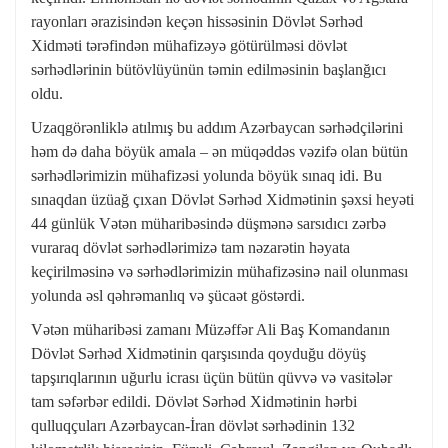
rayonları ərazisindən keçən hissəsinin Dövlət Sərhəd
Xidməti tərəfindən mühafizəyə götürülməsi dövlət
sərhədlərinin bütövlüyünün təmin edilməsinin başlanğıcı
oldu.
Uzaqgörənliklə atılmış bu addım Azərbaycan sərhədçilərini
həm də daha böyük amala – ən müqəddəs vəzifə olan bütün
sərhədlərimizin mühafizəsi yolunda böyük sınaq idi. Bu
sınaqdan üzüağ çıxan Dövlət Sərhəd Xidmətinin şəxsi heyəti
44 günlük Vətən müharibəsində düşmənə sarsıdıcı zərbə
vuraraq dövlət sərhədlərimizə tam nəzarətin həyata
keçirilməsinə və sərhədlərimizin mühafizəsinə nail olunması
yolunda əsl qəhrəmanlıq və şücaət göstərdi.
Vətən müharibəsi zamanı Müzəffər Ali Baş Komandanın
Dövlət Sərhəd Xidmətinin qarşısında qoyduğu döyüş
tapşırıqlarının uğurlu icrası üçün bütün qüvvə və vasitələr
tam səfərbər edildi. Dövlət Sərhəd Xidmətinin hərbi
qulluqçuları Azərbaycan-İran dövlət sərhədinin 132