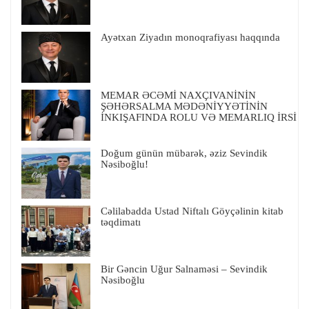
Ayətxan Ziyadın monoqrafiyası haqqında
MEMAR ƏCƏMİ NAXÇIVANİNİN
ŞƏHƏRSALMA MƏDƏNİYYƏTİNİN
İNKIŞAFINDA ROLU VƏ MEMARLIQ İRSİ
Doğum günün mübarək, əziz Sevindik
Nəsiboğlu!
Cəlilabadda Ustad Niftalı Göyçəlinin kitab
təqdimatı
Bir Gəncin Uğur Salnaməsi – Sevindik
Nəsiboğlu