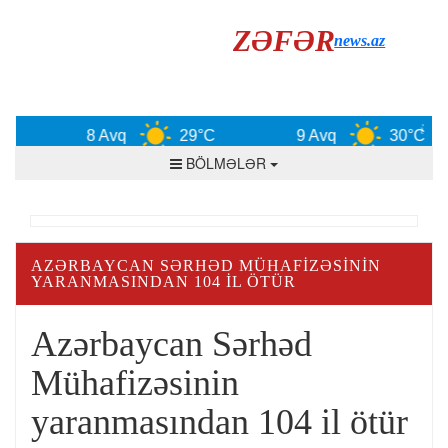
ZƏFƏR
news.az
8 Avq
29°C
9 Avq
30°C
BÖLMƏLƏR
AZƏRBAYCAN SƏRHƏD MÜHAFIZƏSININ
YARANMASINDAN 104 IL ÖTÜR
Azərbaycan Sərhəd
Mühafizəsinin
yaranmasından 104 il ötür