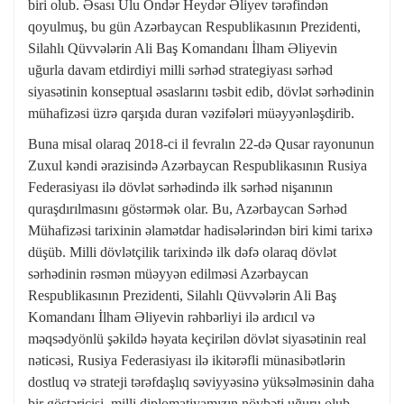
biri olub. Əsası Ulu Öndər Heydər Əliyev tərəfindən
qoyulmuş, bu gün Azərbaycan Respublikasının Prezidenti,
Silahlı Qüvvələrin Ali Baş Komandanı İlham Əliyevin
uğurla davam etdirdiyi milli sərhəd strategiyası sərhəd
siyasətinin konseptual əsaslarını təsbit edib, dövlət sərhədinin
mühafizəsi üzrə qarşıda duran vəzifələri müəyyənləşdirib.
Buna misal olaraq 2018-ci il fevralın 22-də Qusar rayonunun
Zuxul kəndi ərazisində Azərbaycan Respublikasının Rusiya
Federasiyası ilə dövlət sərhədində ilk sərhəd nişanının
quraşdırılmasını göstərmək olar. Bu, Azərbaycan Sərhəd
Mühafizəsi tarixinin əlamətdar hadisələrindən biri kimi tarixə
düşüb. Milli dövlətçilik tarixində ilk dəfə olaraq dövlət
sərhədinin rəsmən müəyyən edilməsi Azərbaycan
Respublikasının Prezidenti, Silahlı Qüvvələrin Ali Baş
Komandanı İlham Əliyevin rəhbərliyi ilə ardıcıl və
məqsədyönlü şəkildə həyata keçirilən dövlət siyasətinin real
nəticəsi, Rusiya Federasiyası ilə ikitərəfli münasibətlərin
dostluq və strateji tərəfdaşlıq səviyyəsinə yüksəlməsinin daha
bir göstəricisi, milli diplomatiyamızın növbəti uğuru olub.