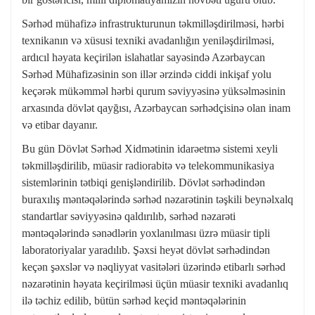
Sərhəd mühafizə infrastrukturunun təkmilləşdirilməsi, hərbi
texnikanın və xüsusi texniki avadanlığın yeniləşdirilməsi,
ardıcıl həyata keçirilən islahatlar sayəsində Azərbaycan
Sərhəd Mühafizəsinin son illər ərzində ciddi inkişaf yolu
keçərək mükəmməl hərbi qurum səviyyəsinə yüksəlməsinin
arxasında dövlət qayğısı, Azərbaycan sərhədçisinə olan inam
və etibar dayanır.
Bu gün Dövlət Sərhəd Xidmətinin idarəetmə sistemi xeyli
təkmilləşdirilib, müasir radiorabitə və telekommunikasiya
sistemlərinin tətbiqi genişləndirilib. Dövlət sərhədindən
buraxılış məntəqələrində sərhəd nəzarətinin təşkili beynəlxalq
standartlar səviyyəsinə qaldırılıb, sərhəd nəzarəti
məntəqələrində sənədlərin yoxlanılması üzrə müasir tipli
laboratoriyalar yaradılıb. Şəxsi heyət dövlət sərhədindən
keçən şəxslər və nəqliyyat vasitələri üzərində etibarlı sərhəd
nəzarətinin həyata keçirilməsi üçün müasir texniki avadanlıq
ilə təchiz edilib, bütün sərhəd keçid məntəqələrinin