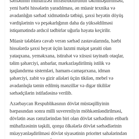
sərhədinin mühafizəsi infrastrukturunun təkmilləşdirilməsi,
yeni hərbi hissələrin yaradılması, ən müasir texnika və
avadanlığın sərhəd xidmətində tətbiqi, şəxsi heyətin döyüş
vərdişlərinin və peşəkarlığının daha da yüksəldilməsi
istiqamətində ardıcıl tədbirlər uğurla həyata keçirilir.
Müasir tələblərə cavab verən sərhəd zastavalarında, hərbi
hissələrdə şəxsi heyət üçün lazımi məişət şəraiti olan
yataqxana, yeməkxana, istirahət və xüsusi təyinatlı otaqlar,
təlim şəhərciyi, anbarlar, mərkəzləşdirilmiş istilik və
işıqlandırma sistemləri, hamam-camaşırxana, idman
şəhərciyi, zabit və gizir ailələri üçün tikilən, mebel və
avadanlıqla təmin edilmiş mənzillər və digər tikililər
sərhədçilərin istifadəsinə verilib.
Azərbaycan Respublikasının dövlət müstəqilliyinin
bərpasından sonra milli suverenliyin möhkəmləndirilməsi,
dövlətin əsas rəmzlərindən biri olan dövlət sərhədinin etibarlı
mühafizəsinin təşkili, qonşu ölkələrlə dövlət sərhədlərinin
müəyyənləşdirilməsi dövlət siyasətinin prioritet sahələrindən