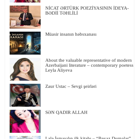
NİCAT ƏRTÜRK POEZİYASININ İDEYA-
BƏDİİ TƏHLİLİ
Müasir insanın həbsxanası
About the valuable representative of modern
Azerbaijani literature – contemporary poetess
Leyla Aliyeva
Zaur Ustac – Sevgi şeirləri
SƏN QADIR ALLAH
Lalə İsmayılın ilk kitabı – “Bəyaz Durnalar”