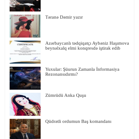
Təranə Dəmir yazır
Azərbaycanlı tədqiqatçı Aybəniz Haşımova
beynəlxalq elmi konqresdə iştirak edib
Yuxular: Şüurun Zamanla İnformasiya
Rezonansıdırmı?
Zümrüdü Anka Quşu
Qüdrətli ordumun Baş komandanı