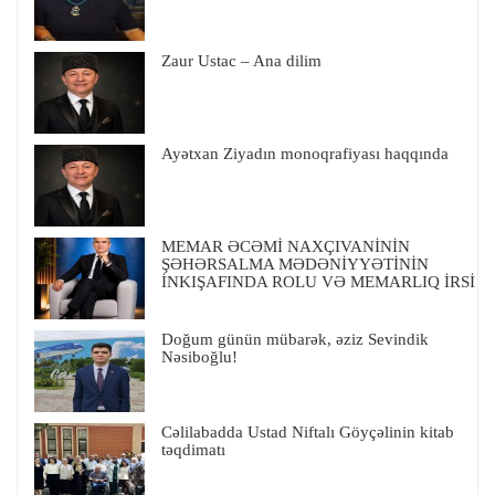
Zaur Ustac – Ana dilim
Ayətxan Ziyadın monoqrafiyası haqqında
MEMAR ƏCƏMİ NAXÇIVANİNİN
ŞƏHƏRSALMA MƏDƏNİYYƏTİNİN
İNKIŞAFINDA ROLU VƏ MEMARLIQ İRSİ
Doğum günün mübarək, əziz Sevindik
Nəsiboğlu!
Cəlilabadda Ustad Niftalı Göyçəlinin kitab
təqdimatı