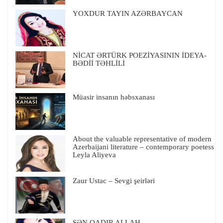
YOXDUR TAYIN AZƏRBAYCAN
NİCAT ƏRTÜRK POEZİYASININ İDEYA-
BƏDİİ TƏHLİLİ
Müasir insanın həbsxanası
About the valuable representative of modern
Azerbaijani literature – contemporary poetess
Leyla Aliyeva
Zaur Ustac – Sevgi şeirləri
SƏN QADIR ALLAH