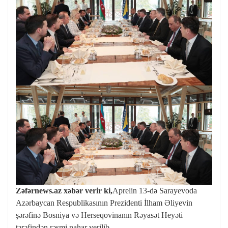
Zəfərnews.az xəbər verir ki,
Aprelin 13-də Sarayevoda
Azərbaycan Respublikasının Prezidenti İlham Əliyevin
şərəfinə Bosniya və Herseqovinanın Rəyasət Heyəti
tərəfindən rəsmi nahar verilib.