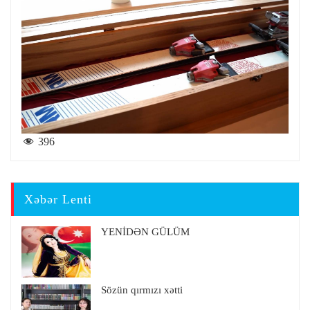
396
Xəbər Lenti
YENİDƏN GÜLÜM
Sözün qırmızı xətti