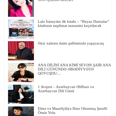
Lalə İsmayılın ilk kitabı – “Bəyaz Durnalar”
kitabının təqdimat mərasimi keçiriləcək
Əziz xatirəsi daim qəlbimizdə yaşayacaq
ANA DİLİNİ ANA KİMİ SEVƏN ŞAİR ANA
DİLİ GÜNÜNDƏ ƏBƏDİYYƏTƏ
QOVUŞDU…
1 Avqust – Azərbaycan Əlifbası və
Azərbaycan Dili Günü
Elmə və Maarifçiliyə Həsr Olunmuş Şərəfli
Ömür Yolu