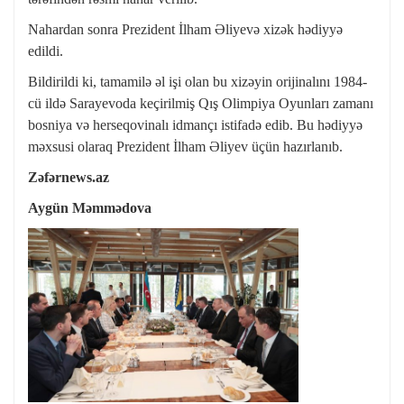
Nahardan sonra Prezident İlham Əliyevə xizək hədiyyə
edildi.
Bildirildi ki, tamamilə əl işi olan bu xizəyin orijinalını 1984-
cü ildə Sarayevoda keçirilmiş Qış Olimpiya Oyunları zamanı
bosniya və herseqovinalı idmançı istifadə edib. Bu hədiyyə
məxsusi olaraq Prezident İlham Əliyev üçün hazırlanıb.
Zəfərnews.az
Aygün Məmmədova