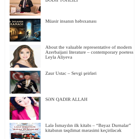
Müasir insanın həbsxanası
About the valuable representative of modern
Azerbaijani literature – contemporary poetess
Leyla Aliyeva
Zaur Ustac – Sevgi şeirləri
SƏN QADIR ALLAH
Lalə İsmayılın ilk kitabı – “Bəyaz Durnalar”
kitabının təqdimat mərasimi keçiriləcək