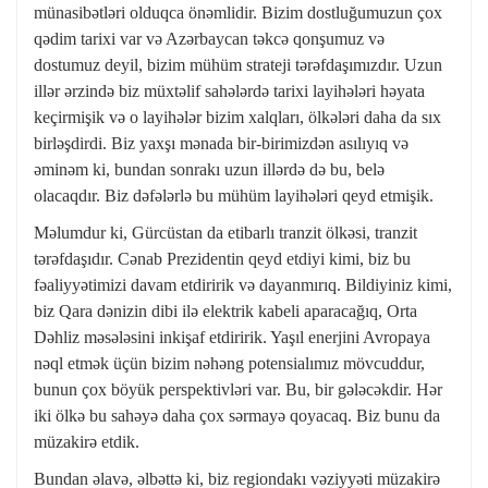
münasibətləri olduqca önəmlidir. Bizim dostluğumuzun çox
qədim tarixi var və Azərbaycan təkcə qonşumuz və
dostumuz deyil, bizim mühüm strateji tərəfdaşımızdır. Uzun
illər ərzində biz müxtəlif sahələrdə tarixi layihələri həyata
keçirmişik və o layihələr bizim xalqları, ölkələri daha da sıx
birləşdirdi. Biz yaxşı mənada bir-birimizdən asılıyıq və
əminəm ki, bundan sonrakı uzun illərdə də bu, belə
olacaqdır. Biz dəfələrlə bu mühüm layihələri qeyd etmişik.
Məlumdur ki, Gürcüstan da etibarlı tranzit ölkəsi, tranzit
tərəfdaşıdır. Cənab Prezidentin qeyd etdiyi kimi, biz bu
fəaliyyətimizi davam etdiririk və dayanmırıq. Bildiyiniz kimi,
biz Qara dənizin dibi ilə elektrik kabeli aparacağıq, Orta
Dəhliz məsələsini inkişaf etdiririk. Yaşıl enerjini Avropaya
nəql etmək üçün bizim nəhəng potensialımız mövcuddur,
bunun çox böyük perspektivləri var. Bu, bir gələcəkdir. Hər
iki ölkə bu sahəyə daha çox sərmayə qoyacaq. Biz bunu da
müzakirə etdik.
Bundan əlavə, əlbəttə ki, biz regiondakı vəziyyəti müzakirə