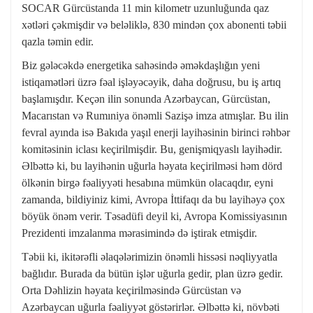
SOCAR Gürcüstanda 11 min kilometr uzunluğunda qaz
xətləri çəkmişdir və beləliklə, 830 mindən çox abonenti təbii
qazla təmin edir.
Biz gələcəkdə energetika sahəsində əməkdaşlığın yeni
istiqamətləri üzrə fəal işləyəcəyik, daha doğrusu, bu iş artıq
başlamışdır. Keçən ilin sonunda Azərbaycan, Gürcüstan,
Macarıstan və Rumıniya önəmli Sazişə imza atmışlar. Bu ilin
fevral ayında isə Bakıda yaşıl enerji layihəsinin birinci rəhbər
komitəsinin iclası keçirilmişdir. Bu, genişmiqyaslı layihədir.
Əlbəttə ki, bu layihənin uğurla həyata keçirilməsi həm dörd
ölkənin birgə fəaliyyəti hesabına mümkün olacaqdır, eyni
zamanda, bildiyiniz kimi, Avropa İttifaqı da bu layihəyə çox
böyük önəm verir. Təsadüfi deyil ki, Avropa Komissiyasının
Prezidenti imzalanma mərasimində də iştirak etmişdir.
Təbii ki, ikitərəfli əlaqələrimizin önəmli hissəsi nəqliyyatla
bağlıdır. Burada da bütün işlər uğurla gedir, plan üzrə gedir.
Orta Dəhlizin həyata keçirilməsində Gürcüstan və
Azərbaycan uğurla fəaliyyət göstərirlər. Əlbəttə ki, növbəti