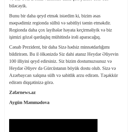
biləcəyik.
Bunu bir daha qeyd etmək istərdim ki, bizim əsas
məqsədimiz regionda sülhü və sabitliyi təmin etməkdir.
Regionda daha çox layihələr həyata keçirməliyik və biz
işimizi gözəl qardaşlıq mühitində irəli aparacağıq.
Cənab Prezident, bir daha Sizə hədsiz minnətdarlığımı
bildirirəm. Bu il ölkənizdə Siz dahi atanız Heydər Əliyevin
100 illiyini qeyd edirsiniz. Siz bizim dostumuzsunuz və
Heydər Əliyev də Gürcüstanın böyük dostu olub. Sizə və
Azərbaycan xalqına sülh və sabitlik arzu edirəm. Təşəkkür
edirəm diqqətinizə görə.
Zəfərnews.az
Aygün Məmmədova