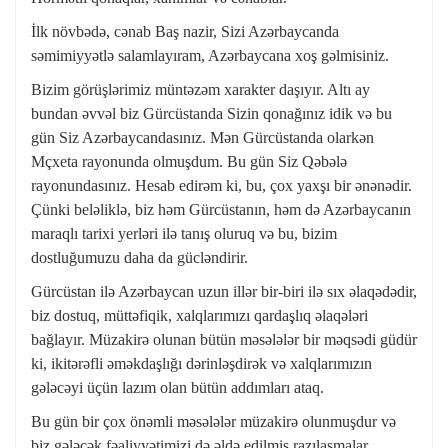
İlk növbədə, cənab Baş nazir, Sizi Azərbaycanda
səmimiyyətlə salamlayıram, Azərbaycana xoş gəlmisiniz.
Bizim görüşlərimiz müntəzəm xarakter daşıyır. Altı ay
bundan əvvəl biz Gürcüstanda Sizin qonağınız idik və bu
gün Siz Azərbaycandasınız. Mən Gürcüstanda olarkən
Mçxeta rayonunda olmuşdum. Bu gün Siz Qəbələ
rayonundasınız. Hesab edirəm ki, bu, çox yaxşı bir ənənədir.
Çünki beləliklə, biz həm Gürcüstanın, həm də Azərbaycanın
maraqlı tarixi yerləri ilə tanış oluruq və bu, bizim
dostluğumuzu daha da gücləndirir.
Gürcüstan ilə Azərbaycan uzun illər bir-biri ilə sıx əlaqədədir,
biz dostuq, müttəfiqik, xalqlarımızı qardaşlıq əlaqələri
bağlayır. Müzakirə olunan bütün məsələlər bir məqsədi güdür
ki, ikitərəfli əməkdaşlığı dərinləşdirək və xalqlarımızın
gələcəyi üçün lazım olan bütün addımları ataq.
Bu gün bir çox önəmli məsələlər müzakirə olunmuşdur və
biz gələcək fəaliyyətimizi də əldə edilmiş razılaşmalar