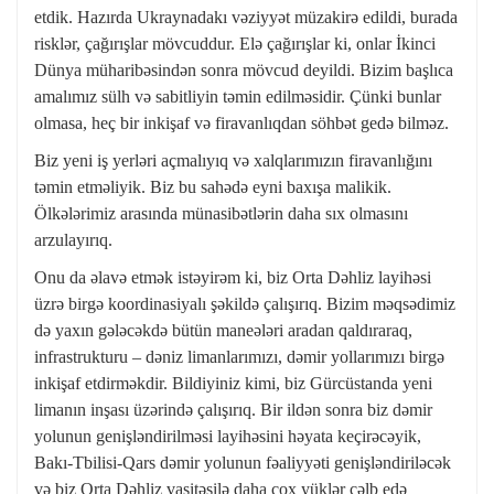
etdik. Hazırda Ukraynadakı vəziyyət müzakirə edildi, burada
risklər, çağırışlar mövcuddur. Elə çağırışlar ki, onlar İkinci
Dünya müharibəsindən sonra mövcud deyildi. Bizim başlıca
amalımız sülh və sabitliyin təmin edilməsidir. Çünki bunlar
olmasa, heç bir inkişaf və firavanlıqdan söhbət gedə bilməz.
Biz yeni iş yerləri açmalıyıq və xalqlarımızın firavanlığını
təmin etməliyik. Biz bu sahədə eyni baxışa malikik.
Ölkələrimiz arasında münasibətlərin daha sıx olmasını
arzulayırıq.
Onu da əlavə etmək istəyirəm ki, biz Orta Dəhliz layihəsi
üzrə birgə koordinasiyalı şəkildə çalışırıq. Bizim məqsədimiz
də yaxın gələcəkdə bütün maneələri aradan qaldıraraq,
infrastrukturu – dəniz limanlarımızı, dəmir yollarımızı birgə
inkişaf etdirməkdir. Bildiyiniz kimi, biz Gürcüstanda yeni
limanın inşası üzərində çalışırıq. Bir ildən sonra biz dəmir
yolunun genişləndirilməsi layihəsini həyata keçirəcəyik,
Bakı-Tbilisi-Qars dəmir yolunun fəaliyyəti genişləndiriləcək
və biz Orta Dəhliz vasitəsilə daha çox yüklər cəlb edə