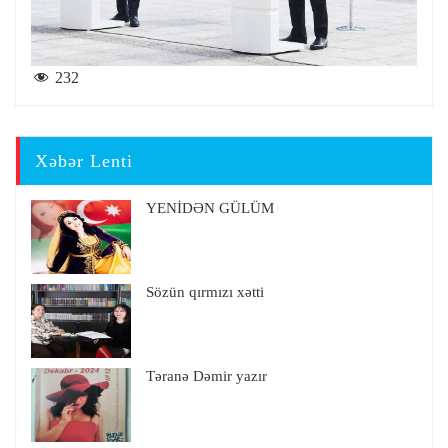
232
Xəbər Lenti
YENİDƏN GÜLÜM
Sözün qırmızı xətti
Təranə Dəmir yazır