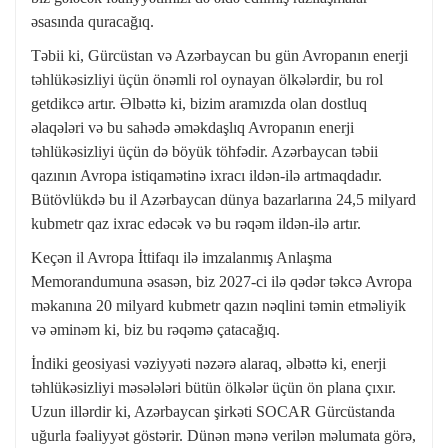
əsasında quracağıq.
Təbii ki, Gürcüstan və Azərbaycan bu gün Avropanın enerji
təhlükəsizliyi üçün önəmli rol oynayan ölkələrdir, bu rol
getdikcə artır. Əlbəttə ki, bizim aramızda olan dostluq
əlaqələri və bu sahədə əməkdaşlıq Avropanın enerji
təhlükəsizliyi üçün də böyük töhfədir. Azərbaycan təbii
qazının Avropa istiqamətinə ixracı ildən-ilə artmaqdadır.
Bütövlükdə bu il Azərbaycan dünya bazarlarına 24,5 milyard
kubmetr qaz ixrac edəcək və bu rəqəm ildən-ilə artır.
Keçən il Avropa İttifaqı ilə imzalanmış Anlaşma
Memorandumuna əsasən, biz 2027-ci ilə qədər təkcə Avropa
məkanına 20 milyard kubmetr qazın nəqlini təmin etməliyik
və əminəm ki, biz bu rəqəmə çatacağıq.
İndiki geosiyasi vəziyyəti nəzərə alaraq, əlbəttə ki, enerji
təhlükəsizliyi məsələləri bütün ölkələr üçün ön plana çıxır.
Uzun illərdir ki, Azərbaycan şirkəti SOCAR Gürcüstanda
uğurla fəaliyyət göstərir. Dünən mənə verilən məlumata görə,