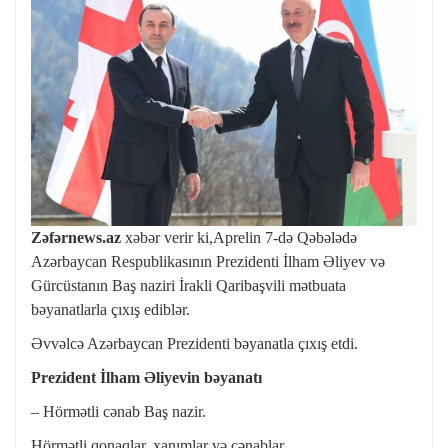
Zəfərnews.az
xəbər verir ki,Aprelin 7-də Qəbələdə
Azərbaycan Respublikasının Prezidenti İlham Əliyev və
Gürcüstanın Baş naziri İrakli Qaribaşvili mətbuata
bəyanatlarla çıxış ediblər.
Əvvəlcə Azərbaycan Prezidenti bəyanatla çıxış etdi.
Prezident İlham Əliyevin bəyanatı
– Hörmətli cənab Baş nazir.
Hörmətli qonaqlar, xanımlar və cənablar.