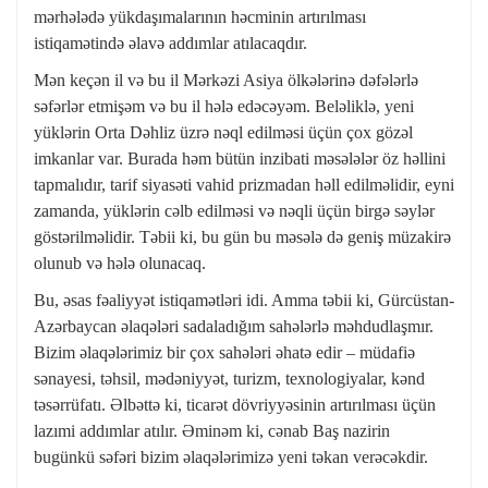
mərhələdə yükdaşımalarının həcminin artırılması
istiqamətində əlavə addımlar atılacaqdır.
Mən keçən il və bu il Mərkəzi Asiya ölkələrinə dəfələrlə
səfərlər etmişəm və bu il hələ edəcəyəm. Beləliklə, yeni
yüklərin Orta Dəhliz üzrə nəql edilməsi üçün çox gözəl
imkanlar var. Burada həm bütün inzibati məsələlər öz həllini
tapmalıdır, tarif siyasəti vahid prizmadan həll edilməlidir, eyni
zamanda, yüklərin cəlb edilməsi və nəqli üçün birgə səylər
göstərilməlidir. Təbii ki, bu gün bu məsələ də geniş müzakirə
olunub və hələ olunacaq.
Bu, əsas fəaliyyət istiqamətləri idi. Amma təbii ki, Gürcüstan-
Azərbaycan əlaqələri sadaladığım sahələrlə məhdudlaşmır.
Bizim əlaqələrimiz bir çox sahələri əhatə edir – müdafiə
sənayesi, təhsil, mədəniyyət, turizm, texnologiyalar, kənd
təsərrüfatı. Əlbəttə ki, ticarət dövriyyəsinin artırılması üçün
lazımi addımlar atılır. Əminəm ki, cənab Baş nazirin
bugünkü səfəri bizim əlaqələrimizə yeni təkan verəcəkdir.