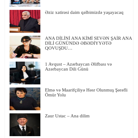
Əziz xatirəsi daim qəlbimizdə yaşayacaq
ANA DİLİNİ ANA KİMİ SEVƏN ŞAİR ANA
DİLİ GÜNÜNDƏ ƏBƏDİYYƏTƏ
QOVUŞDU…
1 Avqust – Azərbaycan Əlifbası və
Azərbaycan Dili Günü
Elmə və Maarifçiliyə Həsr Olunmuş Şərəfli
Ömür Yolu
Zaur Ustac – Ana dilim