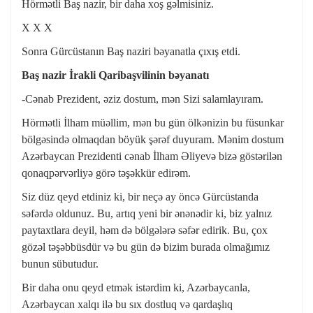
Hörmətli Baş nazir, bir daha xoş gəlmisiniz.
X X X
Sonra Gürcüstanın Baş naziri bəyanatla çıxış etdi.
Baş nazir İrakli Qaribaşvilinin bəyanatı
-Cənab Prezident, əziz dostum, mən Sizi salamlayıram.
Hörmətli İlham müəllim, mən bu gün ölkənizin bu füsunkar
bölgəsində olmaqdan böyük şərəf duyuram. Mənim dostum
Azərbaycan Prezidenti cənab İlham Əliyevə bizə göstərilən
qonaqpərvərliyə görə təşəkkür edirəm.
Siz düz qeyd etdiniz ki, bir neçə ay öncə Gürcüstanda
səfərdə oldunuz. Bu, artıq yeni bir ənənədir ki, biz yalnız
paytaxtlara deyil, həm də bölgələrə səfər edirik. Bu, çox
gözəl təşəbbüsdür və bu gün də bizim burada olmağımız
bunun sübutudur.
Bir daha onu qeyd etmək istərdim ki, Azərbaycanla,
Azərbaycan xalqı ilə bu sıx dostluq və qardaşlıq