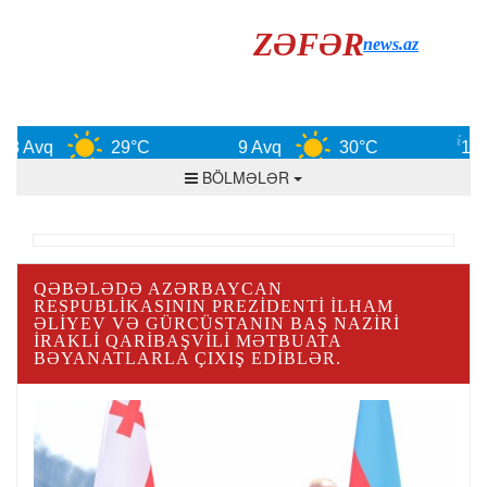
ZƏFƏR
news.az
Avq
29°C
9 Avq
30°C
10 Avq
BÖLMƏLƏR
QƏBƏLƏDƏ AZƏRBAYCAN
RESPUBLIKASININ PREZIDENTI İLHAM
ƏLIYEV VƏ GÜRCÜSTANIN BAŞ NAZIRI
İRAKLI QARIBAŞVILI MƏTBUATA
BƏYANATLARLA ÇIXIŞ EDIBLƏR.