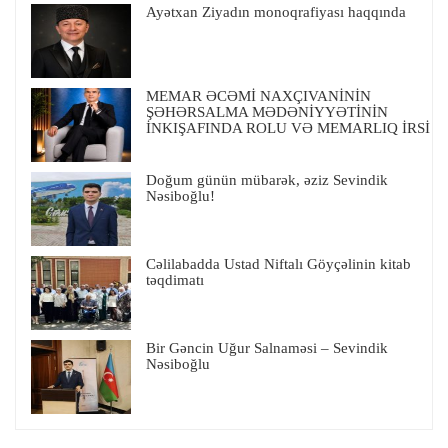
Ayətxan Ziyadın monoqrafiyası haqqında
MEMAR ƏCƏMİ NAXÇIVANİNİN
ŞƏHƏRSALMA MƏDƏNİYYƏTİNİN
İNKIŞAFINDA ROLU VƏ MEMARLIQ İRSİ
Doğum günün mübarək, əziz Sevindik
Nəsiboğlu!
Cəlilabadda Ustad Niftalı Göyçəlinin kitab
təqdimatı
Bir Gəncin Uğur Salnaməsi – Sevindik
Nəsiboğlu