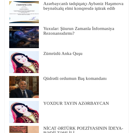
Azərbaycanlı tədqiqatçı Aybəniz Haşımova
beynəlxalq elmi konqresdə iştirak edib
Yuxular: Şüurun Zamanla İnformasiya
Rezonansıdırmı?
Zümrüdü Anka Quşu
Qüdrətli ordumun Baş komandanı
YOXDUR TAYIN AZƏRBAYCAN
NİCAT ƏRTÜRK POEZİYASININ İDEYA-
BƏDİİ TƏHLİLİ